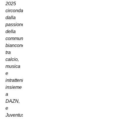
2025
circondati
dalla
passione
della
community
bianconera,
tra
calcio,
musica
e
intrattenimento,
insieme
a
DAZN,
e
Juventus”
.