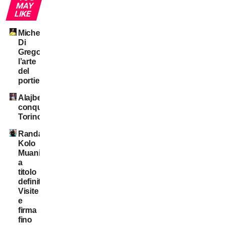
MAY
LIKE
Michele
Di
Gregorio:
l’arte
del
portiere!
Alajbegovic
conquista
Torino
Randal
Kolo
Muani:
a
titolo
definitivo!
Visite
e
firma
fino