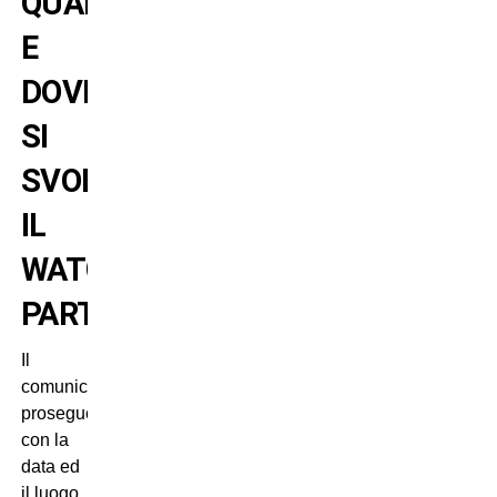
QUANDO
E
DOVE
SI
SVOLGE
IL
WATCH
PARTY
Il
comunicato
prosegue
con la
data ed
il luogo