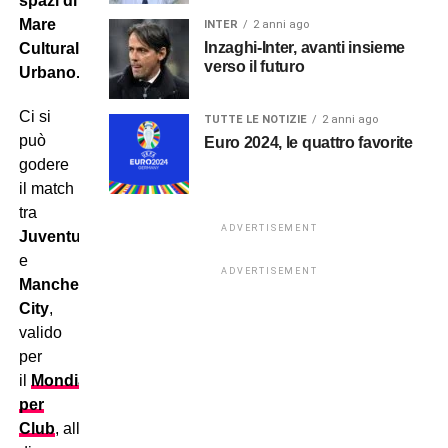
spazi di
Mare
INTER
2 anni ago
Inzaghi-Inter, avanti insieme
Culturale
verso il futuro
Urbano.
Ci si
TUTTE LE NOTIZIE
2 anni ago
può
Euro 2024, le quattro favorite
godere
il match
tra
ADVERTISEMENT
Juventus
e
ADVERTISEMENT
Manchester
City
,
valido
per
il
Mondiale
per
Club
, all’interno