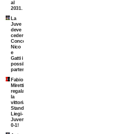
al
2031.
La
Juve
deve
cedere:
Conceição,
Nico
e
Gatti i
possibili
partenti
Fabio
Miretti
regala
la
vittoria,
Standard
Liegi-
Juventus
0-1!