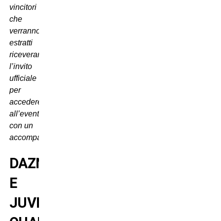
vincitori
che
verranno
estratti
riceveranno
l’invito
ufficiale
per
accedere
all’evento
con un
accompagnatore”
.
DAZN
E
JUVENTUS: