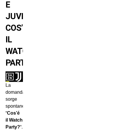
E
JUVENTUS:
COS’È
IL
WATCH
PARTY
La
domanda
sorge
spontanea:
“
Cos’é
il Watch
Party?
“.