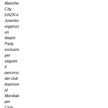
Manchester
City,
DAZN e
Juventus
organizzano
un
Watch
Party
esclusivo
per
seguire
il
percorso
del club
bianconero
al
Mondiale
per
Club