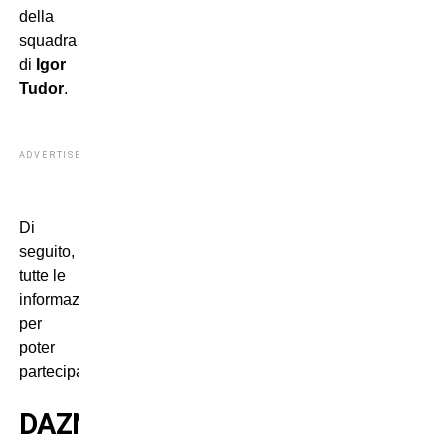
della
squadra
di
Igor
Tudor
.
ADVERTISEMENT
Di
seguito,
tutte le
informazioni
per
poter
partecipare.
DAZN