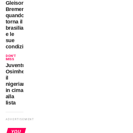
Gleison
Bremer:
quando
torna il
brasiliano
e le
sue
condizioni
DON'T
MISS
Juventus-
Osimhen:
il
nigeriano resta
in cima
alla
lista
ADVERTISEMENT
YOU