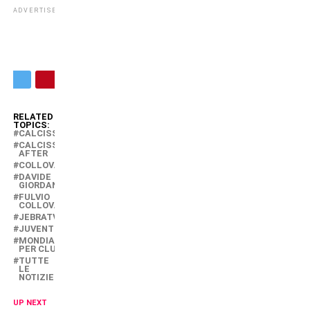
ADVERTISEMENT
RELATED
TOPICS:
CALCISSIMO
CALCISSIMO
AFTER
COLLOVATI
DAVIDE
GIORDANA
FULVIO
COLLOVATI
JEBRATV
JUVENTUS
MONDIALE
PER CLUB
TUTTE
LE
NOTIZIE
UP NEXT