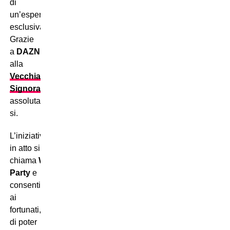
di
un’esperienza
esclusiva?
Grazie
a
DAZN
ed
alla
Vecchia
Signora
assolutamente
si.
L’iniziativa
in atto si
chiama
Watch
Party
e
consentirà,
ai
fortunati,
di poter