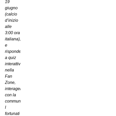
19
giugno
(calcio
d’inizio
alle
3:00 ora
italiana),
e
rispondere
a quiz
interattivi
nella
Fan
Zone,
interagendo
con la
community.
I
fortunati