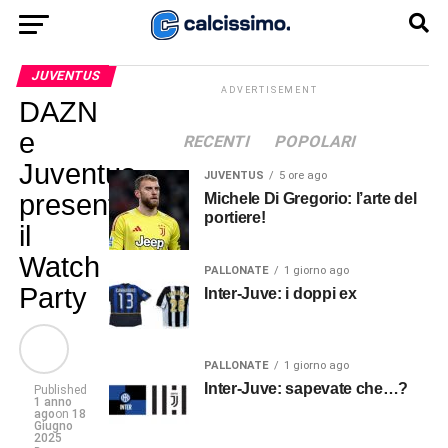
JUVENTUS
ADVERTISEMENT
DAZN
e
RECENTI
POPOLARI
Juventus
JUVENTUS
5 ore ago
presentano
Michele Di Gregorio: l’arte del
portiere!
il
Watch
PALLONATE
1 giorno ago
Party
Inter-Juve: i doppi ex
PALLONATE
1 giorno ago
Inter-Juve: sapevate che…?
Published
1 anno
ago
on
18
Giugno
2025