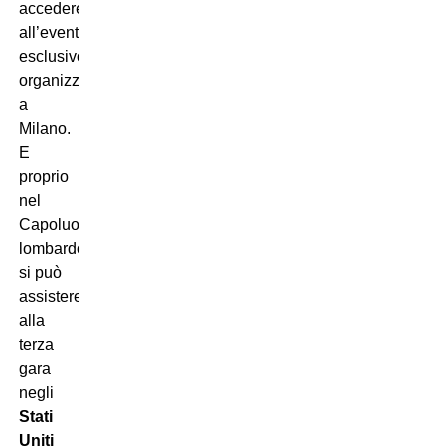
accedere
all’evento
esclusivo
organizzato
a
Milano.
E
proprio
nel
Capoluogo
lombardo,
si può
assistere
alla
terza
gara
negli
Stati
Uniti