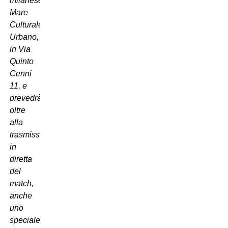
milanese
Mare
Culturale
Urbano,
in Via
Quinto
Cenni
11, e
prevedrà,
oltre
alla
trasmissione
in
diretta
del
match,
anche
uno
speciale