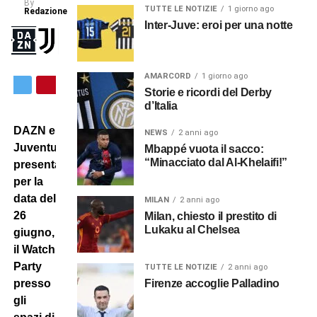
By
TUTTE LE NOTIZIE
1 giorno ago
Redazione
Inter-Juve: eroi per una notte
AMARCORD
1 giorno ago
Storie e ricordi del Derby
d’Italia
DAZN e
NEWS
2 anni ago
Juventus
Mbappé vuota il sacco:
“Minacciato dal Al-Khelaifi!”
presentano,
per la
data del
MILAN
2 anni ago
26
Milan, chiesto il prestito di
Lukaku al Chelsea
giugno,
il Watch
Party
TUTTE LE NOTIZIE
2 anni ago
presso
Firenze accoglie Palladino
gli