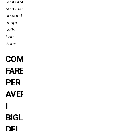
concorso
speciale,
disponibile
in app
sulla
Fan
Zone”.
COME
FARE
PER
AVERE
I
BIGLIETTI
DEL