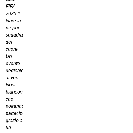
FIFA
2025 e
tifare la
propria
squadra
del
cuore.
Un
evento
dedicato
ai veri
tifosi
bianconeri
che
potranno
partecipare
grazie a
un