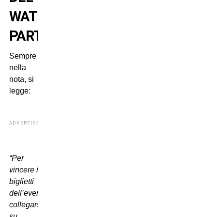
WATCH
PARTY
Sempre
nella
nota, si
legge:
ADVERTISEMENT
“Per
vincere i
biglietti
dell’evento basterà
collegarsi
su