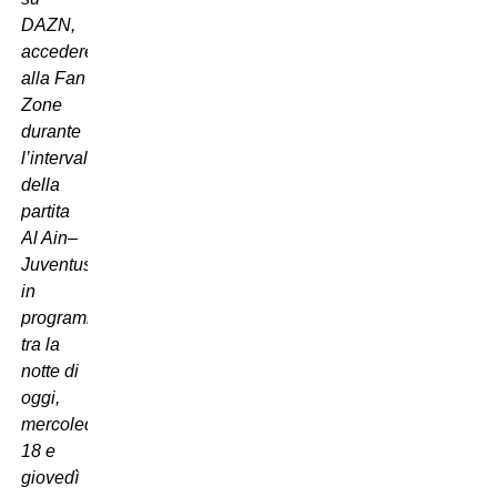
DAZN,
accedere
alla Fan
Zone
durante
l’intervallo
della
partita
Al Ain–
Juventus,
in
programma
tra la
notte di
oggi,
mercoledì
18 e
giovedì