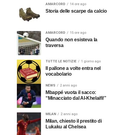
AMARCORD
14 ore ago
Storia delle scarpe da calcio
AMARCORD
15 ore ago
Quando non esisteva la
traversa
TUTTE LE NOTIZIE
1 giorno ago
Il pallone a volte entra nel
vocabolario
NEWS
2 anni ago
Mbappé vuota il sacco:
“Minacciato dal Al-Khelaifi!”
MILAN
2 anni ago
Milan, chiesto il prestito di
Lukaku al Chelsea