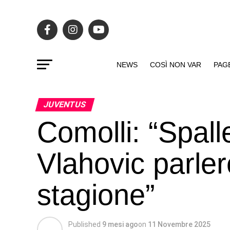
NEWS
COSÌ NON VAR
PAG
JUVENTUS
Comolli: “Spall
Vlahovic parle
stagione”
Published
9 mesi ago
on
11 Novembre 2025