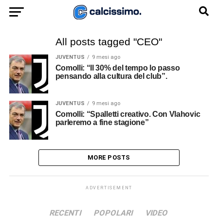
All posts tagged "CEO"
JUVENTUS
9 mesi ago
Comolli: “Il 30% del tempo lo passo
pensando alla cultura del club”.
JUVENTUS
9 mesi ago
Comolli: “Spalletti creativo. Con Vlahovic
parleremo a fine stagione”
MORE POSTS
ADVERTISEMENT
RECENTI
POPOLARI
VIDEO