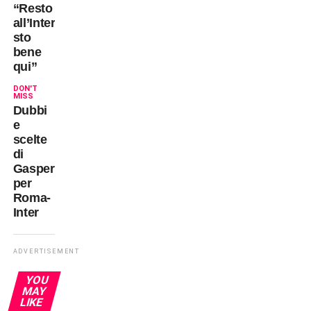
“Resto
all’Inter,
sto
bene
qui”
DON'T
MISS
Dubbi
e
scelte
di
Gasperini
per
Roma-
Inter
ADVERTISEMENT
YOU
MAY
LIKE