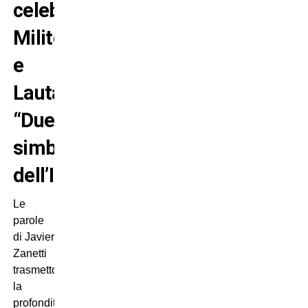
celebra
Milito
e
Lautaro:
“Due
simboli
dell’Inter”
Le
parole
di Javier
Zanetti
trasmettono
la
profondità