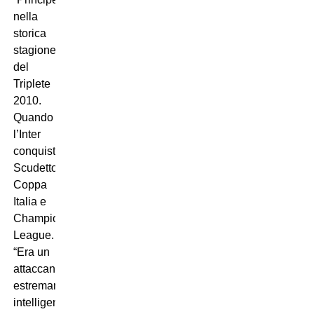
nella
storica
stagione
del
Triplete
2010.
Quando
l’Inter
conquistò
Scudetto,
Coppa
Italia e
Champions
League.
“Era un
attaccante
estremamente
intelligente”,