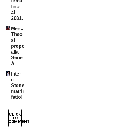
firma
fino
al
2031.
Mercato:
Theo
si
propone
alla
Serie
A
Inter
e
Stones:
matrimonio
fatto!
CLICK
TO
COMMENT