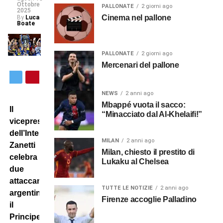
Ottobre
PALLONATE
2 giorni ago
2025
Cinema nel pallone
By
Luca
Boate
PALLONATE
2 giorni ago
Mercenari del pallone
NEWS
2 anni ago
Mbappé vuota il sacco:
Il
“Minacciato dal Al-Khelaifi!”
vicepresidente
dell’Inter
MILAN
2 anni ago
Zanetti
Milan, chiesto il prestito di
celebra
Lukaku al Chelsea
due
attaccanti
TUTTE LE NOTIZIE
2 anni ago
argentini:
Firenze accoglie Palladino
il
Principe