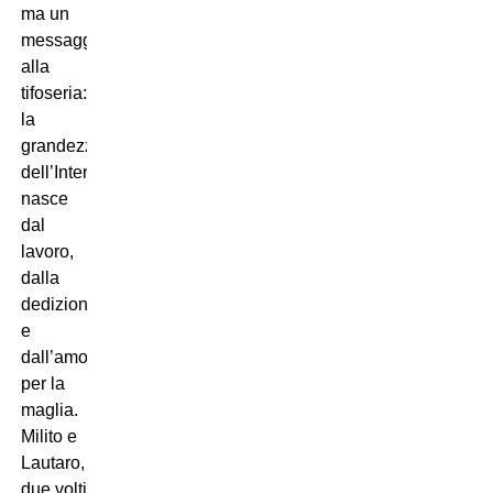
ma un
messaggio
alla
tifoseria:
la
grandezza
dell’Inter
nasce
dal
lavoro,
dalla
dedizione
e
dall’amore
per la
maglia.
Milito e
Lautaro,
due volti