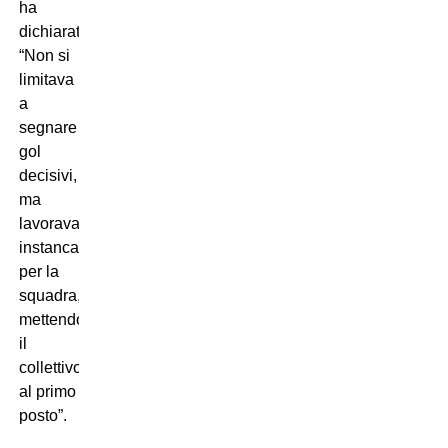
ha
dichiarato.
“Non si
limitava
a
segnare
gol
decisivi,
ma
lavorava
instancabilmente
per la
squadra,
mettendo
il
collettivo
al primo
posto”.