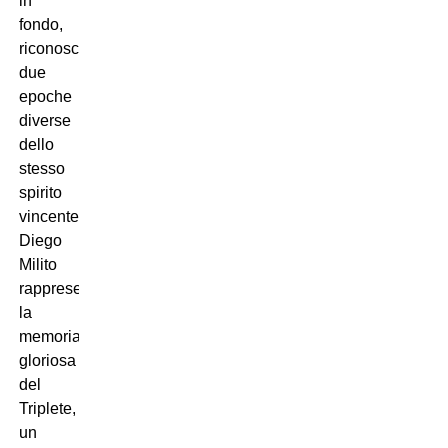
in
fondo,
riconoscere
due
epoche
diverse
dello
stesso
spirito
vincente.
Diego
Milito
rappresenta
la
memoria
gloriosa
del
Triplete,
un