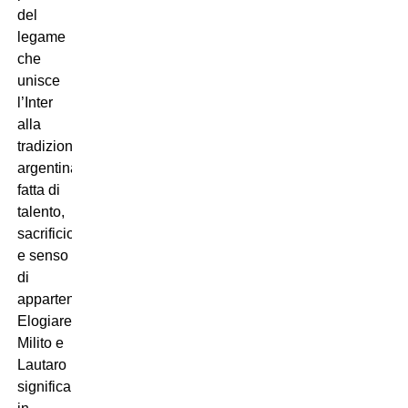
del
legame
che
unisce
l’Inter
alla
tradizione
argentina,
fatta di
talento,
sacrificio
e senso
di
appartenenza.
Elogiare
Milito e
Lautaro
significa,