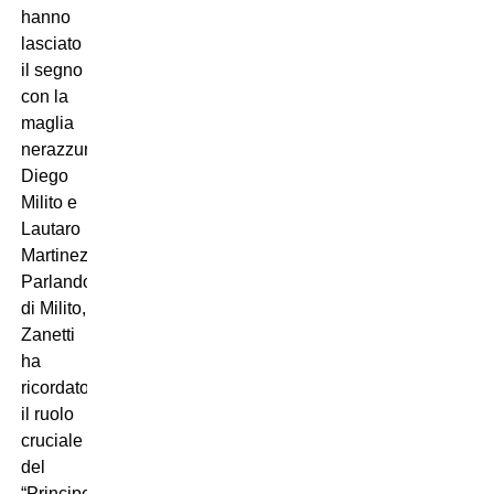
hanno
lasciato
il segno
con la
maglia
nerazzurra:
Diego
Milito e
Lautaro
Martinez.
Parlando
di Milito,
Zanetti
ha
ricordato
il ruolo
cruciale
del
“Principe”