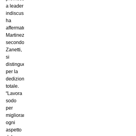
a leader
indiscusso”,
ha
affermato.
Martinez,
secondo
Zanetti,
si
distingue
per la
dedizione
totale.
“Lavora
sodo
per
migliorare
ogni
aspetto