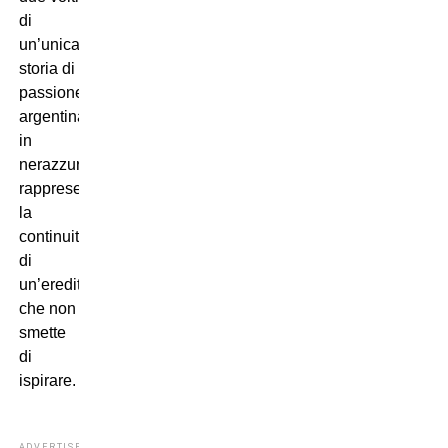
di
un’unica
storia di
passione
argentina
in
nerazzurro,
rappresentano
la
continuità
di
un’eredità
che non
smette
di
ispirare.
ADVERTISEMENT