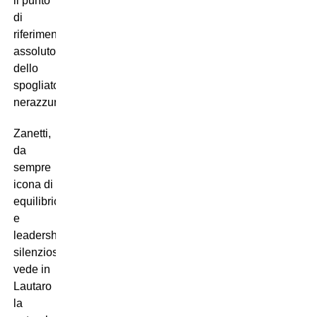
il punto
di
riferimento
assoluto
dello
spogliatoio
nerazzurro.
Zanetti,
da
sempre
icona di
equilibrio
e
leadership
silenziosa,
vede in
Lautaro
la