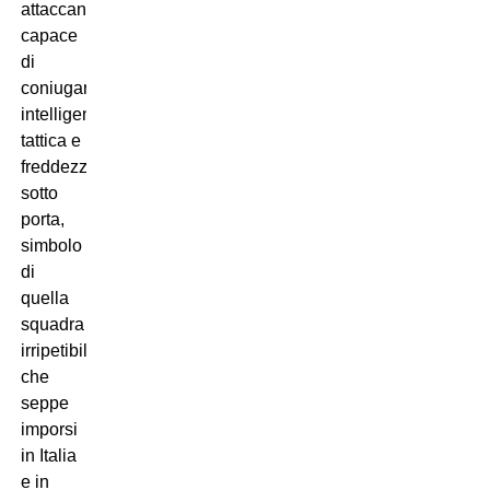
attaccante
capace
di
coniugare
intelligenza
tattica e
freddezza
sotto
porta,
simbolo
di
quella
squadra
irripetibile
che
seppe
imporsi
in Italia
e in