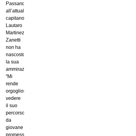
Passando
all’attuale
capitano,
Lautaro
Martinez,
Zanetti
non ha
nascosto
la sua
ammirazione.
“Mi
rende
orgoglioso
vedere
il suo
percorso:
da
giovane
promessa