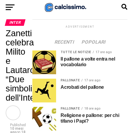
INTER
ADVERTISEMENT
Zanetti
celebra
RECENTI
POPOLARI
Milito
TUTTE LE NOTIZIE
17 ore ago
e
Il pallone a volte entra nel
vocabolario
Lautaro:
“Due
PALLONATE
17 ore ago
simboli
Acrobati del pallone
dell’Inter”
PALLONATE
18 ore ago
Religione e pallone: per chi
tifano i Papi?
Published
10 mesi
ago
on
18