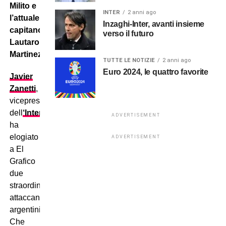
Milito e
INTER
2 anni ago
l’attuale
Inzaghi-Inter, avanti insieme
capitano
verso il futuro
Lautaro
Martinez.
TUTTE LE NOTIZIE
2 anni ago
Euro 2024, le quattro favorite
Javier
Zanetti
,
vicepresidente
dell
‘Inter,
ADVERTISEMENT
ha
elogiato
ADVERTISEMENT
a El
Grafico
due
straordinari
attaccanti
argentini.
Che