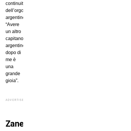
continuità
dell’orgoglio
argentino:
“Avere
un altro
capitano
argentino
dopo di
me è
una
grande
gioia”.
ADVERTISEMENT
Zanetti