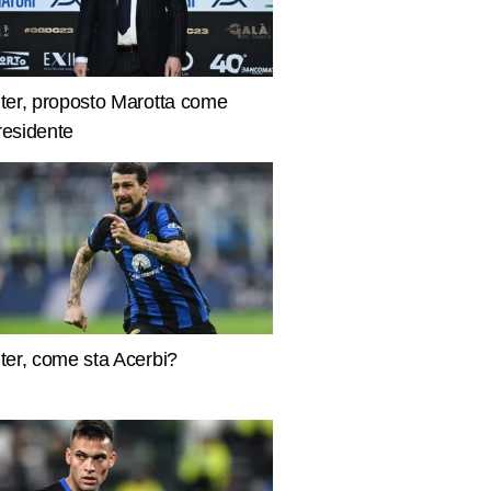
nter, proposto Marotta come
residente
nter, come sta Acerbi?