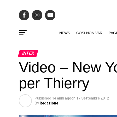
NEWS
COSÌ NON VAR
PAG
INTER
Video – New Y
per Thierry
Published
14 anni ago
on
17 Settembre 2012
By
Redazione