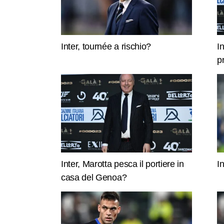
Inter, tournée a rischio?
I
p
Inter, Marotta pesca il portiere in
I
casa del Genoa?