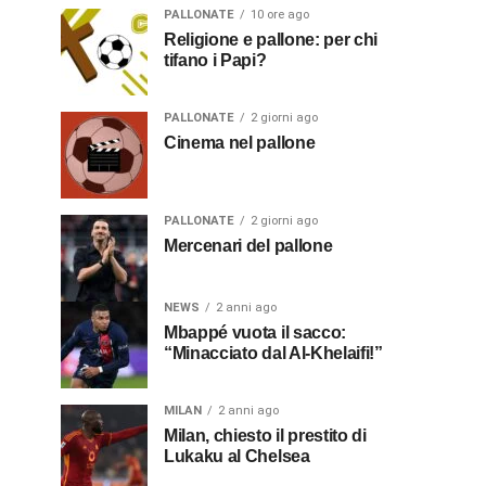
PALLONATE
10 ore ago
Religione e pallone: per chi
tifano i Papi?
PALLONATE
2 giorni ago
Cinema nel pallone
PALLONATE
2 giorni ago
Mercenari del pallone
NEWS
2 anni ago
Mbappé vuota il sacco:
“Minacciato dal Al-Khelaifi!”
MILAN
2 anni ago
Milan, chiesto il prestito di
Lukaku al Chelsea