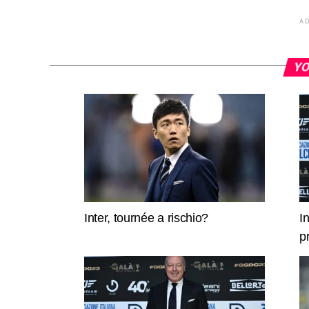
A
YO
Inter, tournée a rischio?
I
p