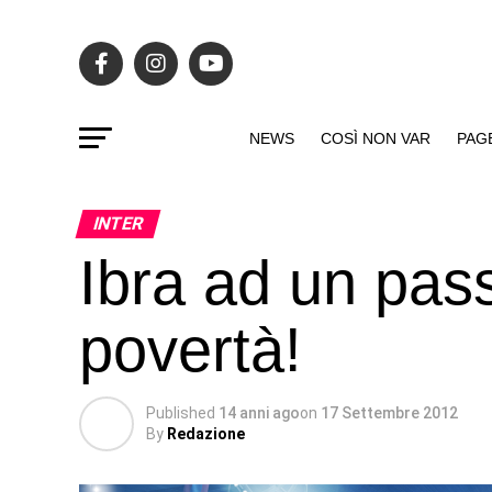
NEWS
COSÌ NON VAR
PAG
INTER
Ibra ad un pas
povertà!
Published
14 anni ago
on
17 Settembre 2012
By
Redazione