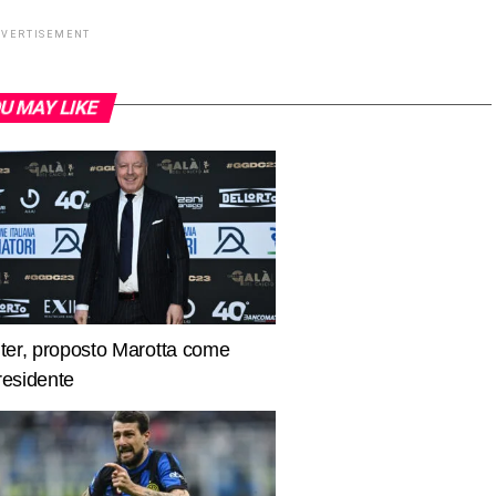
DVERTISEMENT
U MAY LIKE
nter, proposto Marotta come
residente