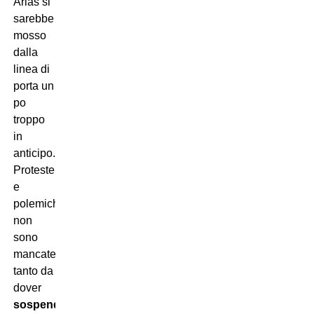
Arias si
sarebbe
mosso
dalla
linea di
porta un
po
troppo
in
anticipo.
Proteste
e
polemiche
non
sono
mancate,
tanto da
dover
sospendere