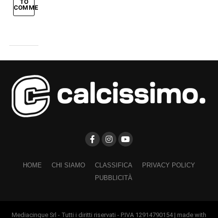
TO
COMMENT
HOME
CHI SIAMO
CLASSIFICA
PRIVACY POLICY
PUBBLICITÀ
Mediacinque Srl - Tutti i diritti riservati - P.IVA 12914790154 | made with