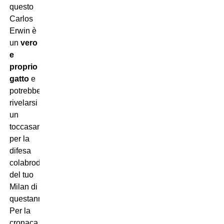
questo
Carlos
Erwin è
un
vero
e
proprio
gatto
e
potrebbe
rivelarsi
un
toccasana
per la
difesa
colabrodo
del tuo
Milan di
questanno.
Per la
cronaca,