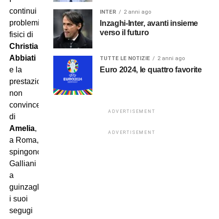
continui
INTER
2 anni ago
problemi
Inzaghi-Inter, avanti insieme
verso il futuro
fisici di
Christian
Abbiati
TUTTE LE NOTIZIE
2 anni ago
Euro 2024, le quattro favorite
e la
prestazione
non
convincente
ADVERTISEMENT
di
Amelia
,
ADVERTISEMENT
a Roma,
spingono
Galliani
a
guinzagliare
i suoi
segugi