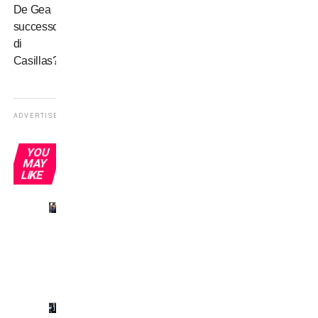
De Gea
successore
di
Casillas?
ADVERTISEMENT
YOU
MAY
LIKE
Inter,
tournée
a
rischio?
Inter,