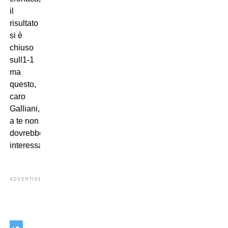
il
risultato
si è
chiuso
sull1-1
ma
questo,
caro
Galliani,
a te non
dovrebbe
interessare!
ADVERTISEMENT