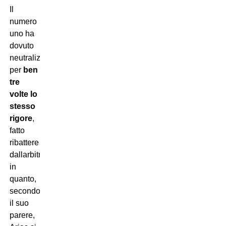
Il
numero
uno ha
dovuto
neutralizzare
per
ben
tre
volte lo
stesso
rigore
,
fatto
ribattere
dallarbitro
in
quanto,
secondo
il suo
parere,