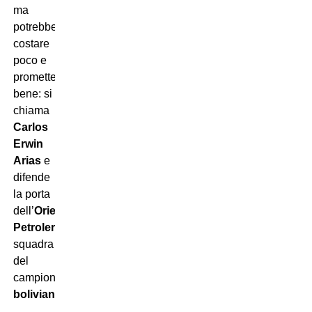
ma
potrebbe
costare
poco e
promette
bene: si
chiama
Carlos
Erwin
Arias
e
difende
la porta
dell’
Oriente
Petrolero,
squadra
del
campionato
boliviano
.