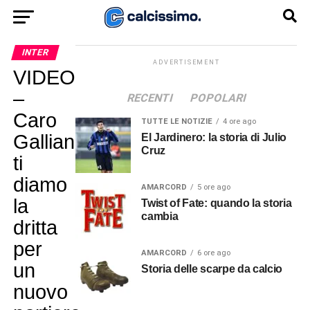
INTER
ADVERTISEMENT
VIDEO
–
RECENTI
POPOLARI
Caro
TUTTE LE NOTIZIE
4 ore ago
Galliani,
El Jardinero: la storia di Julio
Cruz
ti
diamo
AMARCORD
5 ore ago
la
Twist of Fate: quando la storia
cambia
dritta
per
AMARCORD
6 ore ago
un
Storia delle scarpe da calcio
nuovo