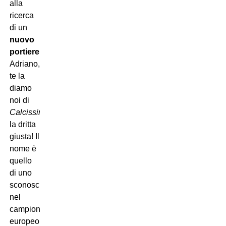
alla
ricerca
di un
nuovo
portiere.
Adriano,
te la
diamo
noi di
Calcissimo
la dritta
giusta! Il
nome è
quello
di uno
sconosciuto
nel
campionato
europeo,