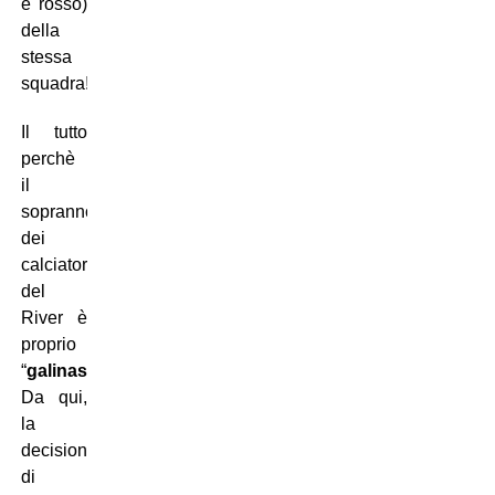
e rosso)
della
stessa
squadra!
Il tutto
perchè
il
soprannome
dei
calciatori
del
River è
proprio
“
galinas
“.
Da qui,
la
decisione
di