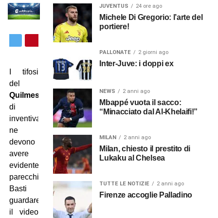
JUVENTUS
24 ore ago
Michele Di Gregorio: l’arte del
portiere!
PALLONATE
2 giorni ago
Inter-Juve: i doppi ex
I tifosi
del
NEWS
2 anni ago
Quilmes
Mbappé vuota il sacco:
di
“Minacciato dal Al-Khelaifi!”
inventiva
ne
MILAN
2 anni ago
devono
Milan, chiesto il prestito di
avere
Lukaku al Chelsea
evidentemente
parecchia.
TUTTE LE NOTIZIE
2 anni ago
Basti
Firenze accoglie Palladino
guardare
il video