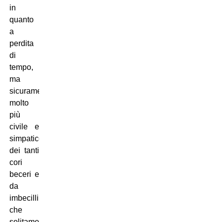
in
quanto
a
perdita
di
tempo,
ma
sicuramente
molto
più
civile e
simpatico
dei tanti
cori
beceri e
da
imbecilli
che
solitamente