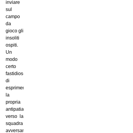
inviare
sul
campo
da
gioco gli
insoliti
ospiti.
Un
modo
certo
fastidioso
di
esprimere
la
propria
antipatia
verso la
squadra
avversaria