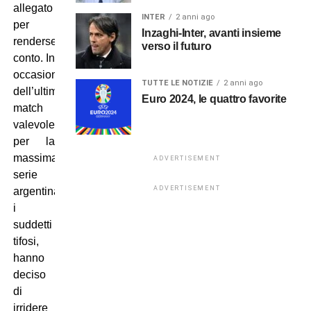
allegato
INTER
2 anni ago
per
Inzaghi-Inter, avanti insieme
rendersene
verso il futuro
conto. In
occasione
TUTTE LE NOTIZIE
2 anni ago
dell’ultimo
Euro 2024, le quattro favorite
match
valevole
per la
massima
ADVERTISEMENT
serie
ADVERTISEMENT
argentina,
i
suddetti
tifosi,
hanno
deciso
di
irridere