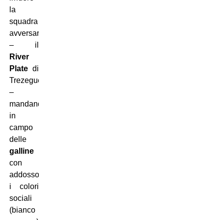
la
squadra
avversaria
– il
River
Plate
di
Trezeguet
–
mandando
in
campo
delle
galline
con
addosso
i colori
sociali
(bianco