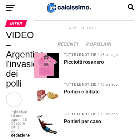
INTER
ADVERTISEMENT
VIDEO
–
RECENTI
POPOLARI
Argentina,
TUTTE LE NOTIZIE
18 ore ago
l’invasione
Picciotti rosanero
dei
polli
TUTTE LE NOTIZIE
18 ore ago
Portieri e frittate
Published
TUTTE LE NOTIZIE
19 ore ago
14 anni
ago
on
23
Portieri per caso
Ottobre
2012
By
Redazione