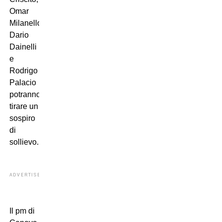
Omar
Milanello,
Dario
Dainelli
e
Rodrigo
Palacio
potranno
tirare un
sospiro
di
sollievo.
ADVERTISEMENT
Il pm di