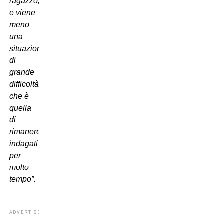
ragazzo,
e viene
meno
una
situazione
di
grande
difficoltà
che è
quella
di
rimanere
indagati
per
molto
tempo”.
ADVERTISEMENT