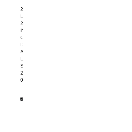
26
LUGLIO
2006,
INTER
CAMPIONE
D’ITALIA:
ASSEGNATO
LO
SCUDETTO
2005-
06
18
LUGLIO
1942,
NASCE
GIACINTO