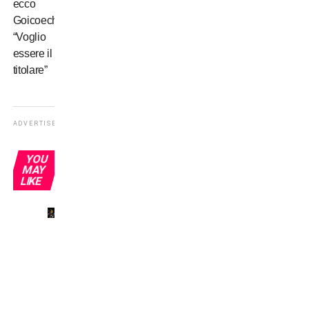
ecco
Goicoechea:
“Voglio
essere il
titolare”
ADVERTISEMENT
YOU
MAY
LIKE
Il mio
primo
derby
a San
Siro