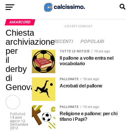
AMARCORD
ADVERTISEMENT
Chiesta
archiviazione
RECENTI
POPOLARI
per
TUTTE LE NOTIZIE
10 ore ago
il
Il pallone a volte entra nel
vocabolario
derby
di
PALLONATE
10 ore ago
Genova
Acrobati del pallone
PALLONATE
10 ore ago
Religione e pallone: per chi
Published
14 anni
tifano i Papi?
ago
on
12
Settembre
2012