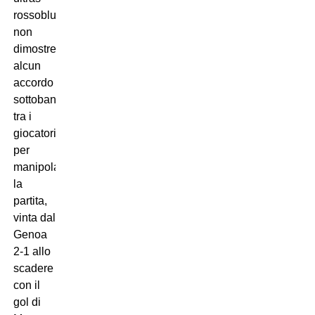
rossoblu,
non
dimostrerebbero
alcun
accordo
sottobanco
tra i
giocatori
per
manipolare
la
partita,
vinta dal
Genoa
2-1 allo
scadere
con il
gol di