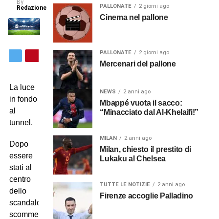
By
PALLONATE
2 giorni ago
Redazione
Cinema nel pallone
PALLONATE
2 giorni ago
Mercenari del pallone
La luce
NEWS
2 anni ago
in fondo
Mbappé vuota il sacco:
al
“Minacciato dal Al-Khelaifi!”
tunnel.
MILAN
2 anni ago
Dopo
Milan, chiesto il prestito di
essere
Lukaku al Chelsea
stati al
centro
TUTTE LE NOTIZIE
2 anni ago
dello
Firenze accoglie Palladino
scandalo
scommesse