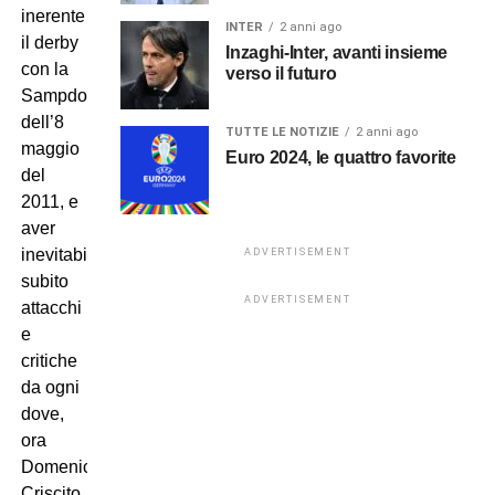
inerente
INTER
2 anni ago
il derby
Inzaghi-Inter, avanti insieme
con la
verso il futuro
Sampdoria
dell’8
TUTTE LE NOTIZIE
2 anni ago
maggio
Euro 2024, le quattro favorite
del
2011, e
aver
inevitabilmente
ADVERTISEMENT
subito
ADVERTISEMENT
attacchi
e
critiche
da ogni
dove,
ora
Domenico
Criscito,