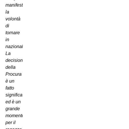
manifestato
la
volontà
di
tornare
in
nazionale.
La
decisione
della
Procura
è un
fatto
significativo
ed è un
grande
momento
per il