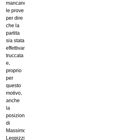
mancano
le prove
per dire
che la
partita
sia stata
effettivamente
truccata
e,
proprio
per
questo
motivo,
anche
la
posizione
di
Massimo
Leopizzi