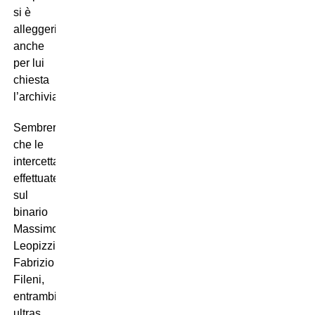
si è
alleggerita;
anche
per lui
chiesta
l’archiviazione.
Sembrerebbe
che le
intercettazioni
effettuate
sul
binario
Massimo
Leopizzi-
Fabrizio
Fileni,
entrambi
ultras