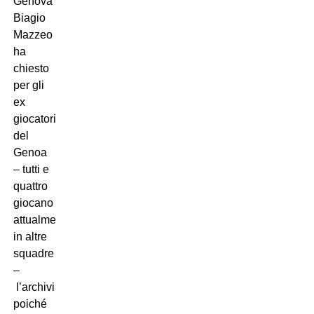
Genova
Biagio
Mazzeo
ha
chiesto
per gli
ex
giocatori
del
Genoa
– tutti e
quattro
giocano
attualmente
in altre
squadre
–
l’archiviazione,
poiché