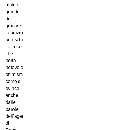
male e
quindi
di
giocare
condizionato;
un rischio
calcolato
che
porta
notevole
ottimismo,
come si
evince
anche
dalle
parole
dell’agente
di