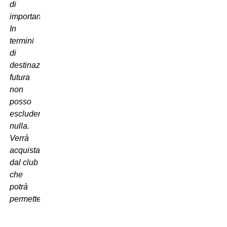
di
importante.
In
termini
di
destinazione
futura
non
posso
escludere
nulla.
Verrà
acquistato
dal club
che
potrà
permetterselo”.