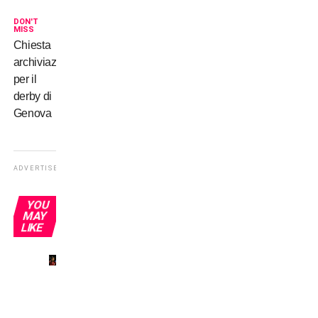
DON'T
MISS
Chiesta
archiviazione
per il
derby di
Genova
ADVERTISEMENT
YOU
MAY
LIKE
Il mio
primo
derby
a San