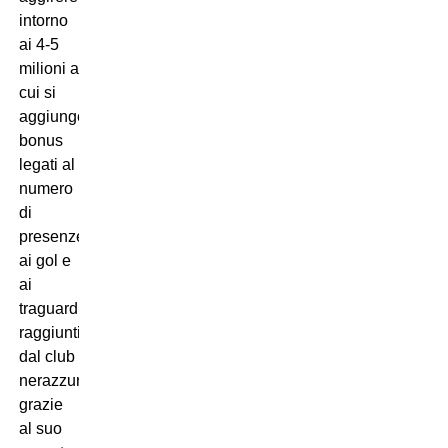
intorno
ai 4-5
milioni a
cui si
aggiungerebbero
bonus
legati al
numero
di
presenze,
ai gol e
ai
traguardi
raggiunti
dal club
nerazzurro
grazie
al suo