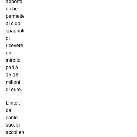
apporto,
e che
permetterebbero
al club
spagnolo
di
ricevere
un
introito
pari a
15-18
milioni
di euro.
L’Inter,
dal
canto
suo, si
accollerebbe