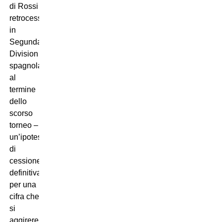
di Rossi
retrocessa
in
Segunda
Division
spagnola
al
termine
dello
scorso
torneo –
un’ipotesi
di
cessione
definitiva
per una
cifra che
si
aggirerebbe