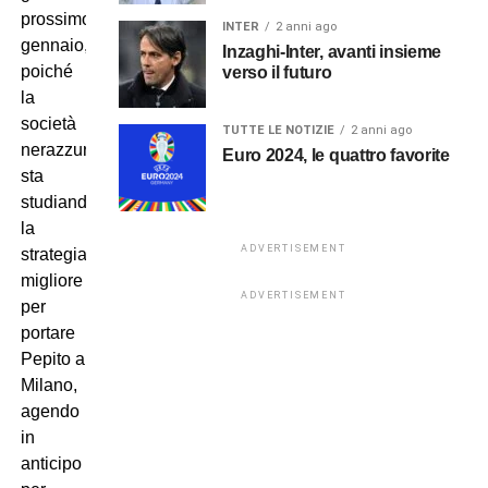
prossimo
INTER
2 anni ago
gennaio,
Inzaghi-Inter, avanti insieme
poiché
verso il futuro
la
società
TUTTE LE NOTIZIE
2 anni ago
nerazzurra
Euro 2024, le quattro favorite
sta
studiando
la
ADVERTISEMENT
strategia
migliore
ADVERTISEMENT
per
portare
Pepito a
Milano,
agendo
in
anticipo