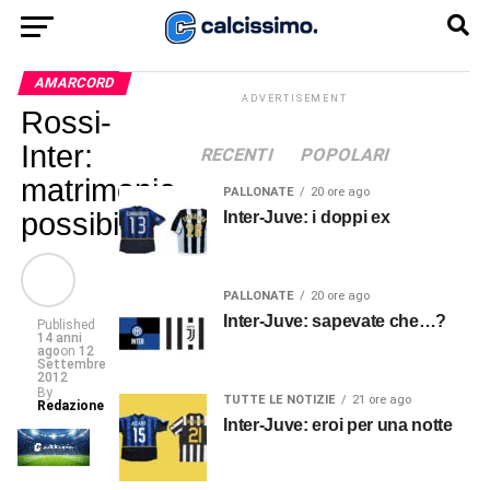
AMARCORD
ADVERTISEMENT
Rossi-
Inter:
RECENTI
POPOLARI
matrimonio
PALLONATE
20 ore ago
possibile
Inter-Juve: i doppi ex
PALLONATE
20 ore ago
Inter-Juve: sapevate che…?
Published
14 anni
ago
on
12
Settembre
2012
By
TUTTE LE NOTIZIE
21 ore ago
Redazione
Inter-Juve: eroi per una notte