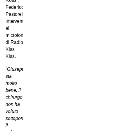
Rossi,
Federico
Pastorello,
intervenuto
ai
microfoni
di Radio
Kiss
Kiss.
“Giuseppe
sta
molto
bene, il
chirurgo
non ha
voluto
sottoporre
il