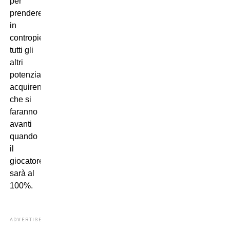
per
prendere
in
contropiede
tutti gli
altri
potenziali
acquirenti
che si
faranno
avanti
quando
il
giocatore
sarà al
100%.
ADVERTISEMENT