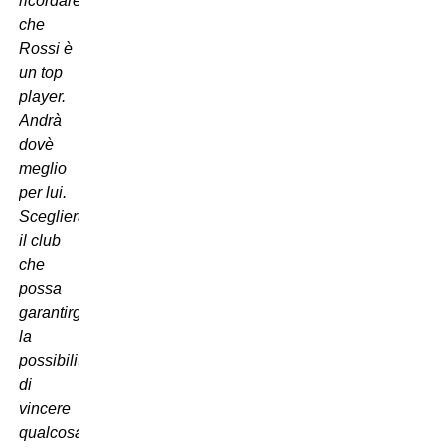
ricordare
che
Rossi è
un top
player.
Andrà
dovè
meglio
per lui.
Sceglierà
il club
che
possa
garantirgli
la
possibilità
di
vincere
qualcosa