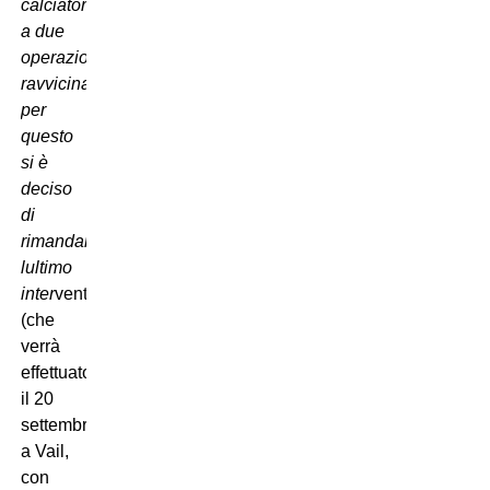
calciatore
a due
operazioni
ravvicinate,
per
questo
si è
deciso
di
rimandare
lultimo
inter
vento
(che
verrà
effettuato
il 20
settembre
a Vail,
con