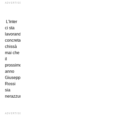
ADVERTISEMENT
L’Inter
ci sta
lavorando
concretamente,
chissà
mai che
il
prossimo
anno
Giuseppe
Rossi
sia
nerazzurro.
ADVERTISEMENT