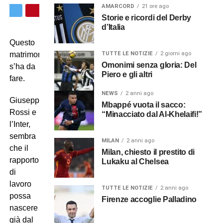
AMARCORD
21 ore ago
Storie e ricordi del Derby
d’Italia
Questo
TUTTE LE NOTIZIE
2 giorni ago
matrimonio
Omonimi senza gloria: Del
s’ha da
Piero e gli altri
fare.
NEWS
2 anni ago
Giuseppe
Mbappé vuota il sacco:
Rossi e
“Minacciato dal Al-Khelaifi!”
l’Inter,
sembra
MILAN
2 anni ago
che il
Milan, chiesto il prestito di
rapporto
Lukaku al Chelsea
di
lavoro
TUTTE LE NOTIZIE
2 anni ago
possa
Firenze accoglie Palladino
nascere
già dal