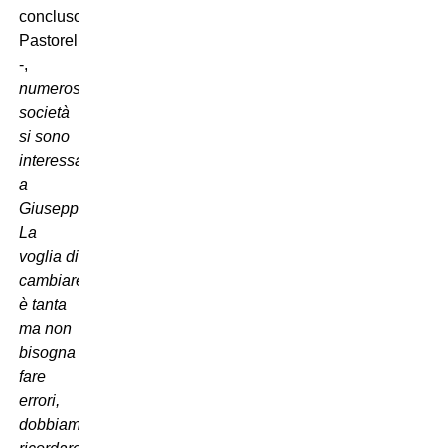
concluso
Pastorello
-,
numerose
società
si sono
interessate
a
Giuseppe.
La
voglia di
cambiare
è tanta
ma non
bisogna
fare
errori,
dobbiamo