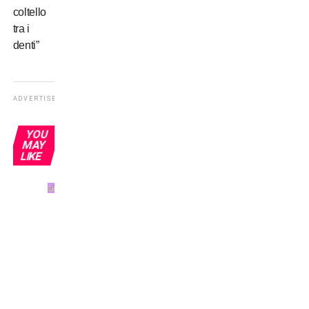
coltello
tra i
denti”
ADVERTISEMENT
YOU
MAY
LIKE
Come
e
quando
è nato
il
calcio?