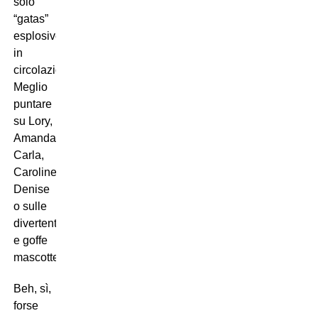
solo
“gatas”
esplosive
in
circolazione?
Meglio
puntare
su Lory,
Amanda,
Carla,
Caroline,
Denise
o sulle
divertenti
e goffe
mascotte?
Beh, sì,
forse