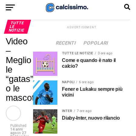
TUTTE
LE
ADVERTISEMENT
NOTIZIE
Video
RECENTI
POPOLARI
–
TUTTE LE NOTIZIE
3 ore ago
Meglio
Come e quando è nato il
calcio?
le
“gatas”
NAPOLI
6 ore ago
o le
Fener e Lukaku sempre più
vicini
mascotte?
INTER
7 ore ago
Diaby-Inter, nuovo rilancio
Published
14 anni
ago
on
27