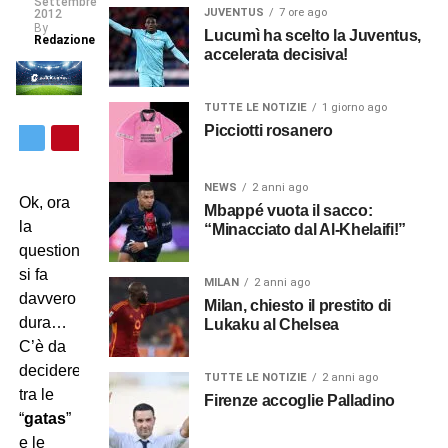
Settembre
JUVENTUS
7 ore ago
2012
By
Lucumì ha scelto la Juventus,
Redazione
accelerata decisiva!
TUTTE LE NOTIZIE
1 giorno ago
Picciotti rosanero
NEWS
2 anni ago
Ok, ora
Mbappé vuota il sacco:
la
“Minacciato dal Al-Khelaifi!”
questione
si fa
MILAN
2 anni ago
davvero
Milan, chiesto il prestito di
dura…
Lukaku al Chelsea
C’è da
decidere
TUTTE LE NOTIZIE
2 anni ago
tra le
Firenze accoglie Palladino
“
gatas
”
e le