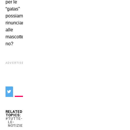
per le
“gatas”
possiamo
rinunciare
alle
mascotte,
no?
ADVERTISEMENT
RELATED
TOPICS:
TUTTE-
LE-
NOTIZIE