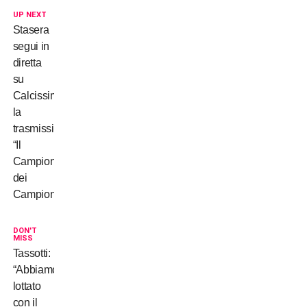
UP NEXT
Stasera
segui in
diretta
su
Calcissimo
la
trasmissione
“Il
Campionato
dei
Campioni”!
DON'T
MISS
Tassotti:
“Abbiamo
lottato
con il