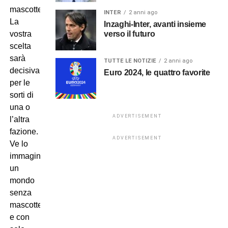
mascotte?
INTER
2 anni ago
La
Inzaghi-Inter, avanti insieme
verso il futuro
vostra
scelta
sarà
TUTTE LE NOTIZIE
2 anni ago
decisiva
Euro 2024, le quattro favorite
per le
sorti di
una o
ADVERTISEMENT
l’altra
fazione.
ADVERTISEMENT
Ve lo
immaginate
un
mondo
senza
mascotte
e con