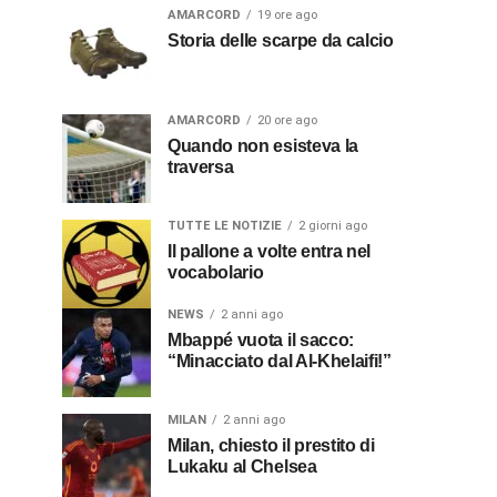
AMARCORD
19 ore ago
Storia delle scarpe da calcio
AMARCORD
20 ore ago
Quando non esisteva la
traversa
TUTTE LE NOTIZIE
2 giorni ago
Il pallone a volte entra nel
vocabolario
NEWS
2 anni ago
Mbappé vuota il sacco:
“Minacciato dal Al-Khelaifi!”
MILAN
2 anni ago
Milan, chiesto il prestito di
Lukaku al Chelsea