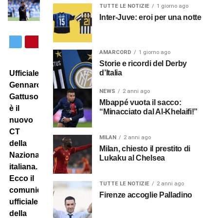
TUTTE LE NOTIZIE
1 giorno ago
Inter-Juve: eroi per una notte
AMARCORD
1 giorno ago
Storie e ricordi del Derby
d’Italia
Ufficiale:
Gennaro
NEWS
2 anni ago
Gattuso
Mbappé vuota il sacco:
è il
“Minacciato dal Al-Khelaifi!”
nuovo
CT
MILAN
2 anni ago
della
Milan, chiesto il prestito di
Nazionale
Lukaku al Chelsea
italiana.
Ecco il
TUTTE LE NOTIZIE
2 anni ago
comunicato
Firenze accoglie Palladino
ufficiale
della