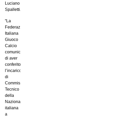
Luciano
Spalletti.
“La
Federazione
Italiana
Giuoco
Calcio
comunica
di aver
conferito
l’incarico
di
Commissario
Tecnico
della
Nazionale
italiana
a