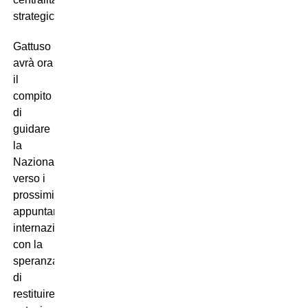
strategica”.
Gattuso
avrà ora
il
compito
di
guidare
la
Nazionale
verso i
prossimi
appuntamenti
internazionali,
con la
speranza
di
restituire