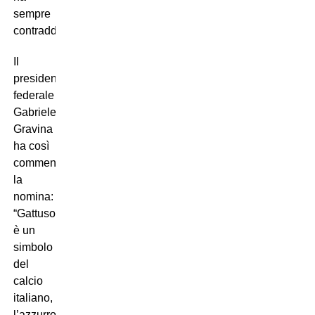
sempre
contraddistinto.
Il
presidente
federale
Gabriele
Gravina
ha così
commentato
la
nomina:
“Gattuso
è un
simbolo
del
calcio
italiano,
l’azzurro