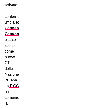
arrivata
la
conferma
ufficiale:
Gennaro
Gattuso
è stato
scelto
come
nuovo
CT
della
Nazionale
italiana.
La
FIGC
ha
comunicato
la