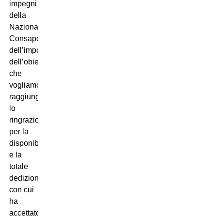
impegni
della
Nazionale.
Consapevoli
dell’importanza
dell’obiettivo
che
vogliamo
raggiungere,
lo
ringrazio
per la
disponibilità
e la
totale
dedizione
con cui
ha
accettato