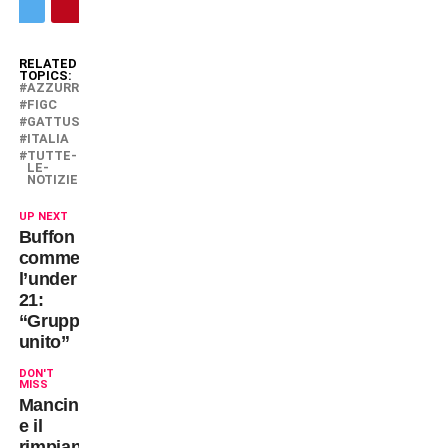
RELATED
TOPICS:
AZZURRI
FIGC
GATTUSO
ITALIA
TUTTE-
LE-
NOTIZIE
UP NEXT
Buffon
commenta
l’under
21:
“Gruppo
unito”
DON'T
MISS
Mancini
e il
rimpianto