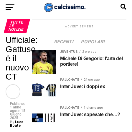
TUTTE
LE
ADVERTISEMENT
NOTIZIE
Ufficiale:
RECENTI
POPOLARI
Gattuso
JUVENTUS
2 ore ago
è il
Michele Di Gregorio: l’arte del
portiere!
nuovo
CT
PALLONATE
24 ore ago
Inter-Juve: i doppi ex
Published
1 anno
PALLONATE
1 giorno ago
ago
on
15
Inter-Juve: sapevate che…?
Giugno
2025
By
Luca
Boate