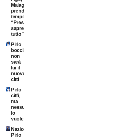
Malagò
prende
tempo:
“Presto
saprete
tutto”
Pirlo
bocciato:
non
sarà
lui il
nuovo
cittì
Pirlo
cittì,
ma
nessuno
lo
vuole!
Nazionale:
Pirlo