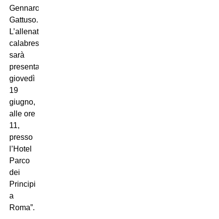
Gennaro
Gattuso.
L’allenatore
calabrese
sarà
presentato
giovedì
19
giugno,
alle ore
11,
presso
l’Hotel
Parco
dei
Principi
a
Roma”.