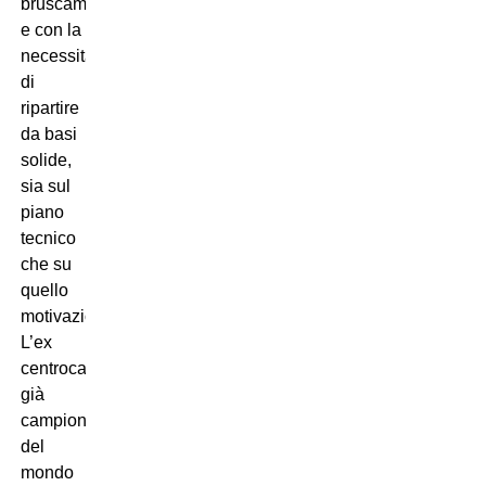
bruscamente
e con la
necessità
di
ripartire
da basi
solide,
sia sul
piano
tecnico
che su
quello
motivazionale.
L’ex
centrocampista,
già
campione
del
mondo