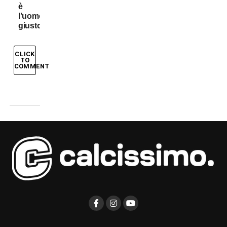
è
l’uomo
giusto?
CLICK
TO
COMMENT