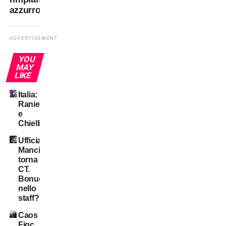
azzurro
ADVERTISEMENT
YOU
MAY
LIKE
Italia:
Ranieri
e
Chiellini?
Ufficiale:
Mancini
torna
CT.
Bonucci
nello
staff?
Caos
Figc,