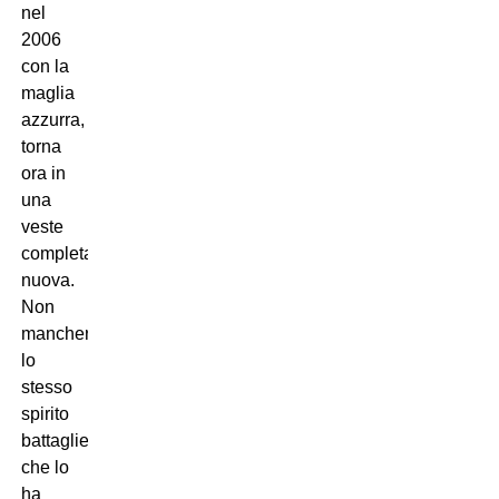
nel
2006
con la
maglia
azzurra,
torna
ora in
una
veste
completamente
nuova.
Non
mancherà
lo
stesso
spirito
battagliero
che lo
ha