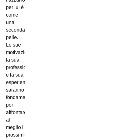
per lui è
come
una
seconda
pelle.
Le sue
motivazioni,
la sua
professionalità
e la sua
esperienza
saranno
fondamentali
per
affrontare
al
meglio i
prossimi