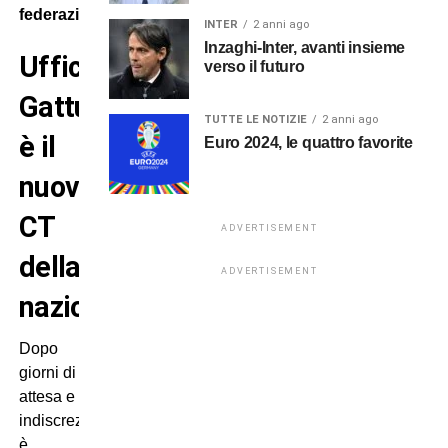
federazione.
INTER
2 anni ago
Inzaghi-Inter, avanti insieme
Ufficiale:
verso il futuro
Gattuso
TUTTE LE NOTIZIE
2 anni ago
è il
Euro 2024, le quattro favorite
nuovo
CT
ADVERTISEMENT
della
ADVERTISEMENT
nazionale
Dopo
giorni di
attesa e
indiscrezioni,
è