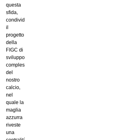
questa
sfida,
condividendo
il
progetto
della
FIGC di
sviluppo
complessivo
del
nostro
calcio,
nel
quale la
maglia
azzurra
riveste
una
centralità