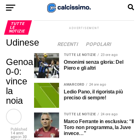
TUTTE
LE
ADVERTISEMENT
NOTIZIE
Udinese
RECENTI
POPOLARI
TUTTE LE NOTIZIE
23 ore ago
Genoa
Omonimi senza gloria: Del
Piero e gli altri
0-0:
vince
AMARCORD
24 ore ago
la
Ledio Pano, il rigorista più
preciso di sempre!
noia
TUTTE LE NOTIZIE
24 ore ago
Marco Ferrante in esclusiva: “Il
Toro non programma, la Juve
Published
invece…”
14 anni
ago
on
30