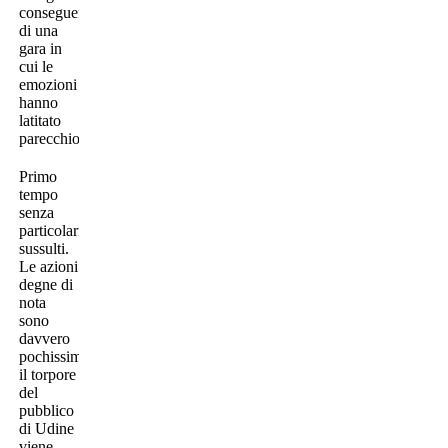
conseguenza
di una
gara in
cui le
emozioni
hanno
latitato
parecchio.
Primo
tempo
senza
particolari
sussulti.
Le azioni
degne di
nota
sono
davvero
pochissime,
il torpore
del
pubblico
di Udine
viene