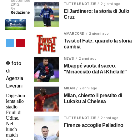
Settembre
TUTTE LE NOTIZIE
2 giorni ago
2012
By
El Jardinero: la storia di Julio
Redazione
Cruz
AMARCORD
2 giorni ago
Twist of Fate: quando la storia
cambia
NEWS
2 anni ago
© foto
Mbappé vuota il sacco:
di
“Minacciato dal Al-Khelaifi!”
Agenzia
Liverani
MILAN
2 anni ago
Milan, chiesto il prestito di
Digestione
lenta allo
Lukaku al Chelsea
stadio
Friuli di
Udine.
TUTTE LE NOTIZIE
2 anni ago
Nel
Firenze accoglie Palladino
lunch
match