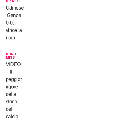
UP NEXT
Udinese
 Genoa
0-0:
vince la
noia
DON'T
MISS
VIDEO
– Il
peggior
rigore
della
storia
del
calcio