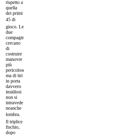
rispetto a
quella
dei primi
45 di
gioco. Le
due
compagini
cercano
di
costruire
manovre
più
pericolose
ma di tiri
in porta
davvero
insidiosi
non si
intravede
neanche
lombra.
Il triplice
fischio,
dopo