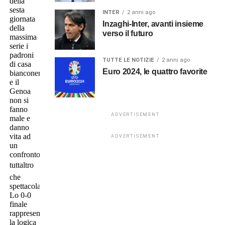
della
sesta
INTER
2 anni ago
giornata
Inzaghi-Inter, avanti insieme
della
verso il futuro
massima
serie i
padroni
TUTTE LE NOTIZIE
2 anni ago
di casa
Euro 2024, le quattro favorite
bianconeri
e il
Genoa
non si
fanno
ADVERTISEMENT
male e
danno
vita ad
ADVERTISEMENT
un
confronto
tuttaltro
che
spettacolare.
Lo 0-0
finale
rappresenta
la logica