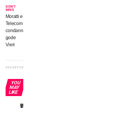
DON'T
MISS
Moratti e
Telecom
condannate,
gode
Vieri
ADVERTISEMENT
YOU
MAY
LIKE
Omonimi
senza
gloria:
Del