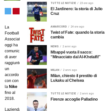
TUTTE LE NOTIZIE
23 ore ago
El Jardinero: la storia di Julio
Cruz
AMARCORD
24 ore ago
La
Twist of Fate: quando la storia
Football
cambia
Association
oggi ha
NEWS
2 anni ago
comunicato
Mbappé vuota il sacco:
“Minacciato dal Al-Khelaifi!”
di aver
raggiunto
un
MILAN
2 anni ago
accordo
Milan, chiesto il prestito di
Lukaku al Chelsea
con con
la
Nike
fino al
TUTTE LE NOTIZIE
2 anni ago
2018.
Firenze accoglie Palladino
Lazienda