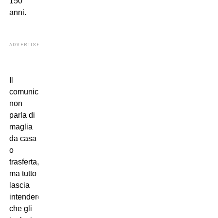
150
anni.
ADVERTISEMENT
Il
comunicato
non
parla di
maglia
da casa
o
trasferta,
ma tutto
lascia
intendere
che gli