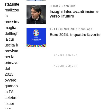
statunitense
INTER
2 anni ago
realizzerà
Inzaghi-Inter, avanti insieme
la
verso il futuro
prossima
maglia
TUTTE LE NOTIZIE
2 anni ago
dellInghilterra,
Euro 2024, le quattro favorite
la cui
uscita è
prevista
ADVERTISEMENT
per la
primavera
ADVERTISEMENT
del
2013,
ovvero
quando
la FA
celebrerà
i suoi