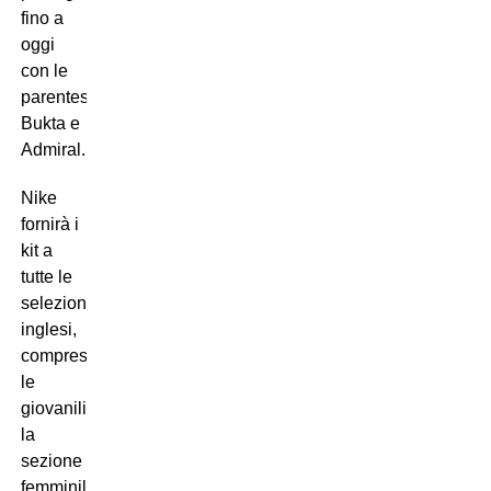
fino a
oggi
con le
parentesi
Bukta e
Admiral.
Nike
fornirà i
kit a
tutte le
selezioni
inglesi,
comprese
le
giovanili,
la
sezione
femminile