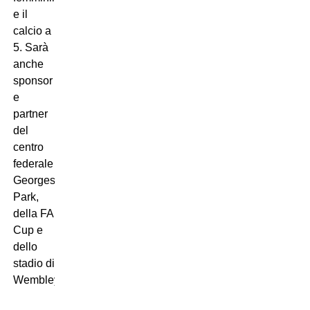
e il
calcio a
5. Sarà
anche
sponsor
e
partner
del
centro
federale
Georges
Park,
della FA
Cup e
dello
stadio di
Wembley.