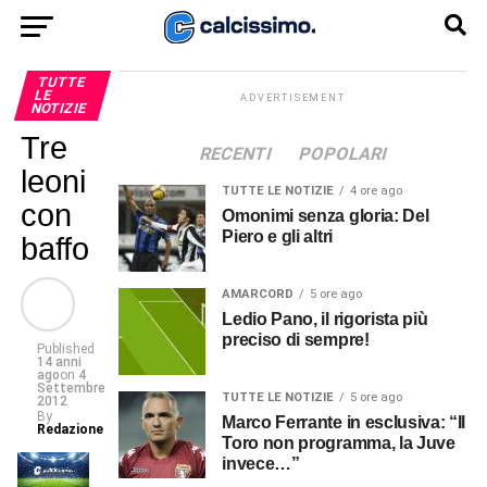
TUTTE
LE
ADVERTISEMENT
NOTIZIE
Tre
RECENTI
POPOLARI
leoni
TUTTE LE NOTIZIE
4 ore ago
con
Omonimi senza gloria: Del
Piero e gli altri
baffo
AMARCORD
5 ore ago
Ledio Pano, il rigorista più
preciso di sempre!
Published
14 anni
ago
on
4
Settembre
TUTTE LE NOTIZIE
5 ore ago
2012
By
Marco Ferrante in esclusiva: “Il
Redazione
Toro non programma, la Juve
invece…”