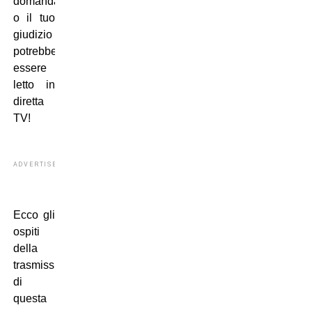
domanda
o il tuo
giudizio
potrebbe
essere
letto in
diretta
TV!
ADVERTISEMENT
Ecco gli
ospiti
della
trasmissione
di
questa