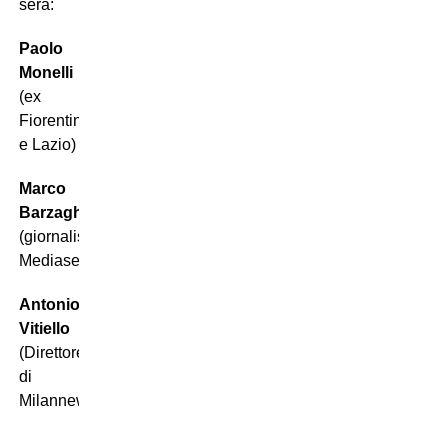
sera:
Paolo
Monelli
(ex
Fiorentina
e Lazio)
Marco
Barzaghi
(giornalista
Mediaset)
Antonio
Vitiello
(Direttore
di
Milannews.it)