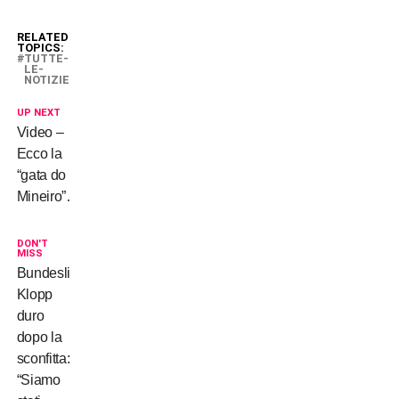
RELATED
TOPICS:
TUTTE-
LE-
NOTIZIE
UP NEXT
Video –
Ecco la
“gata do
Mineiro”…
DON'T
MISS
Bundesliga,
Klopp
duro
dopo la
sconfitta:
“Siamo