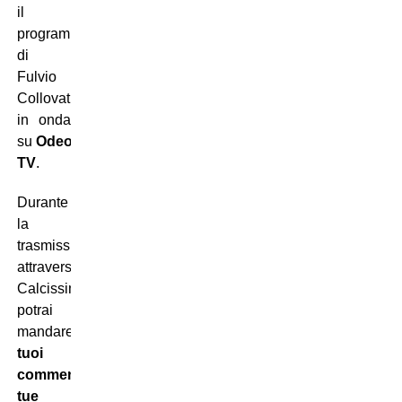
il
programma
di
Fulvio
Collovati
in onda
su
Odeon
TV
.
Durante
la
trasmissione,
attraverso
Calcissimo.com
potrai
mandare
i
tuoi
commenti
e
le
tue