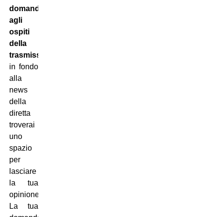
domande
agli
ospiti
della
trasmissione
:
in fondo
alla
news
della
diretta
troverai
uno
spazio
per
lasciare
la tua
opinione.
La tua