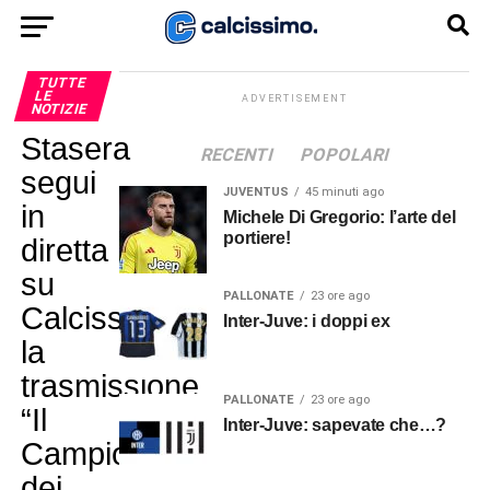
TUTTE
LE
ADVERTISEMENT
NOTIZIE
Stasera
RECENTI
POPOLARI
segui
JUVENTUS
45 minuti ago
in
Michele Di Gregorio: l’arte del
portiere!
diretta
su
PALLONATE
23 ore ago
Calcissimo
Inter-Juve: i doppi ex
la
trasmissione
PALLONATE
23 ore ago
“Il
Inter-Juve: sapevate che…?
Campionato
dei