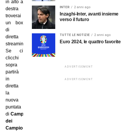
in alto a
INTER
2 anni ago
destra
Inzaghi-Inter, avanti insieme
troverai
verso il futuro
un box
di
TUTTE LE NOTIZIE
2 anni ago
diretta
Euro 2024, le quattro favorite
streaming.
Se ci
clicchi
sopra
ADVERTISEMENT
partirà
in
ADVERTISEMENT
diretta
la
nuova
puntata
di
Campionato
dei
Campioni
,