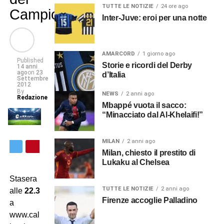
TUTTE LE NOTIZIE
24 ore ago
Campioni”!
Inter-Juve: eroi per una notte
AMARCORD
1 giorno ago
Published
Storie e ricordi del Derby
14 anni
ago
on
23
d’Italia
Settembre
2012
By
NEWS
2 anni ago
Redazione
Mbappé vuota il sacco:
“Minacciato dal Al-Khelaifi!”
MILAN
2 anni ago
Milan, chiesto il prestito di
Lukaku al Chelsea
Stasera
TUTTE LE NOTIZIE
2 anni ago
alle
22.30
collegati
Firenze accoglie Palladino
a
www.calcissimo.com,