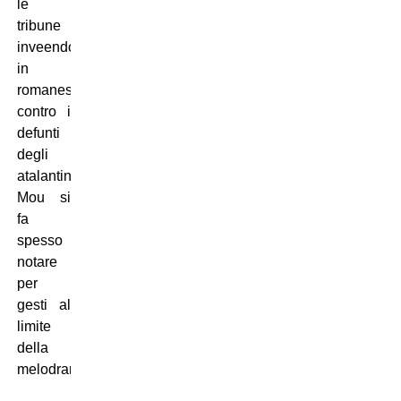
le
tribune
inveendo
in
romanesco
contro i
defunti
degli
atalantini,
Mou si
fa
spesso
notare
per
gesti al
limite
della
melodrammaticità.