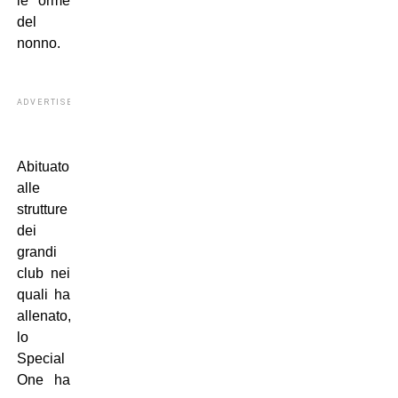
le orme
del
nonno.
ADVERTISEMENT
Abituato
alle
strutture
dei
grandi
club nei
quali ha
allenato,
lo
Special
One ha