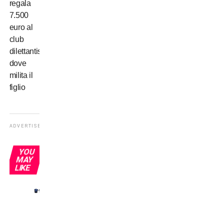
regala
7.500
euro al
club
dilettantistico
dove
milita il
figlio
ADVERTISEMENT
YOU
MAY
LIKE
Inter-
Juve:
i