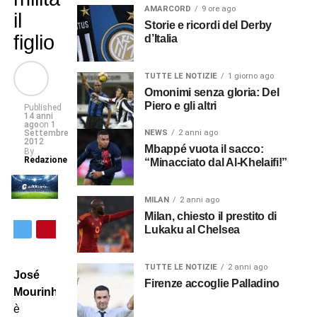
AMARCORD
9 ore ago
il
Storie e ricordi del Derby
figlio
d’Italia
TUTTE LE NOTIZIE
1 giorno ago
Omonimi senza gloria: Del
Piero e gli altri
Published
14 anni
ago
on
1
Settembre
NEWS
2 anni ago
2012
Mbappé vuota il sacco:
By
Redazione
“Minacciato dal Al-Khelaifi!”
MILAN
2 anni ago
Milan, chiesto il prestito di
Lukaku al Chelsea
TUTTE LE NOTIZIE
2 anni ago
José
Firenze accoglie Palladino
Mourinho
è