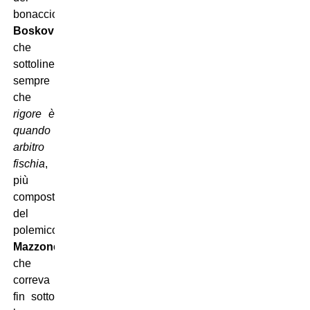
bonaccione
Boskov
,
che
sottolineava
sempre
che
rigore è
quando
arbitro
fischia
,
più
composto
del
polemico
Mazzone
,
che
correva
fin sotto