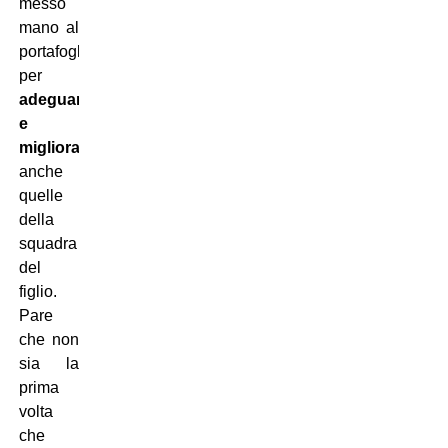
messo
mano al
portafogli
per
adeguare
e
migliorare
anche
quelle
della
squadra
del
figlio.
Pare
che non
sia la
prima
volta
che