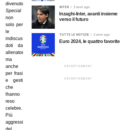
divenuto
INTER
2 anni ago
Special
Inzaghi-Inter, avanti insieme
non
verso il futuro
solo per
le
TUTTE LE NOTIZIE
2 anni ago
indiscusse
Euro 2024, le quattro favorite
doti da
allenatore,
ma
anche
ADVERTISEMENT
per frasi
ADVERTISEMENT
e gesti
che
lhanno
reso
celebre.
Più
aggressivo
del