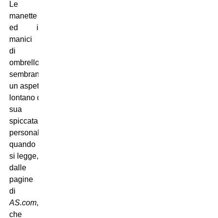
Le
manette
ed i
manici
di
ombrello
sembrano
un aspetto
lontano della
sua
spiccata
personalità
quando
si legge,
dalle
pagine
di
AS.com
,
che