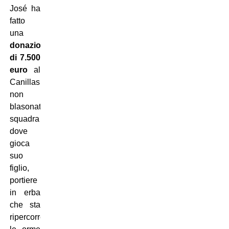
José ha
fatto
una
donazione
di 7.500
euro
al
Canillas,
non
blasonata
squadra
dove
gioca
suo
figlio,
portiere
in erba
che sta
ripercorrendo