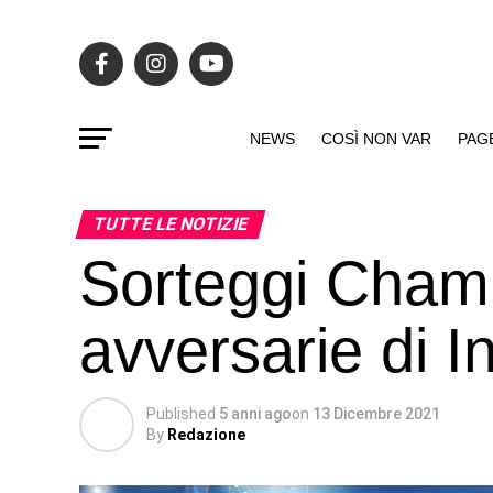
NEWS
COSÌ NON VAR
PAG
TUTTE LE NOTIZIE
Sorteggi Champ
avversarie di I
Published
5 anni ago
on
13 Dicembre 2021
By
Redazione