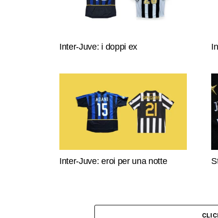
Inter-Juve: i doppi ex
I
Inter-Juve: eroi per una notte
S
CLI