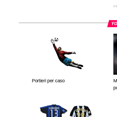
A
YO
Portieri per caso
M
p