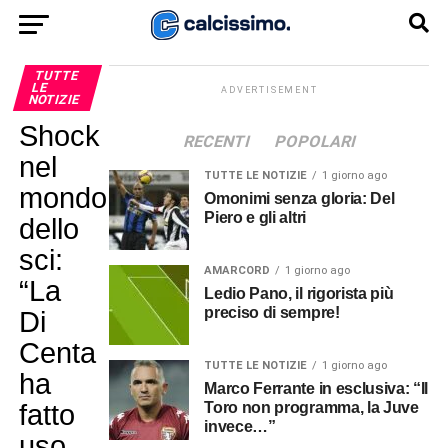
TUTTE
LE
ADVERTISEMENT
NOTIZIE
Shock
RECENTI
POPOLARI
nel
TUTTE LE NOTIZIE
1 giorno ago
mondo
Omonimi senza gloria: Del
Piero e gli altri
dello
sci:
AMARCORD
1 giorno ago
“La
Ledio Pano, il rigorista più
preciso di sempre!
Di
Centa
TUTTE LE NOTIZIE
1 giorno ago
ha
Marco Ferrante in esclusiva: “Il
fatto
Toro non programma, la Juve
invece…”
uso