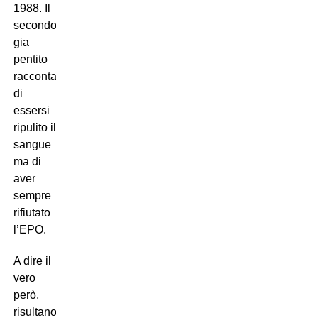
1988. Il
secondo
gia
pentito
racconta
di
essersi
ripulito il
sangue
ma di
aver
sempre
rifiutato
l’EPO.
A dire il
vero
però,
risultano