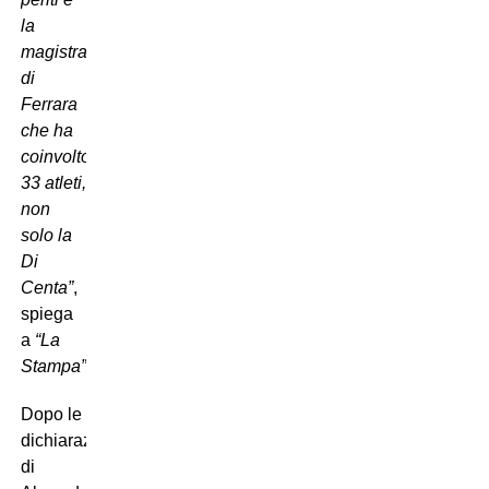
la
magistratura
di
Ferrara
che ha
coinvolto
33 atleti,
non
solo la
Di
Centa”
,
spiega
a
“La
Stampa”.
Dopo le
dichiarazioni
di