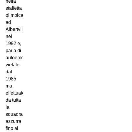
nella
staffetta
olimpica
ad
Albertville
nel
1992 e,
parla di
autoemotrasfusioni
vietate
dal
1985
ma
effettuate
da tutta
la
squadra
azzurra
fino al