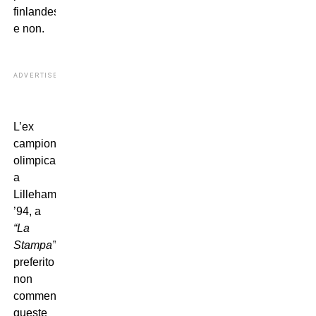
finlandesi
e non.
ADVERTISEMENT
L’ex
campionessa
olimpica
a
Lillehamer
’94, a
“La
Stampa”
ha
preferito
non
commentare
queste