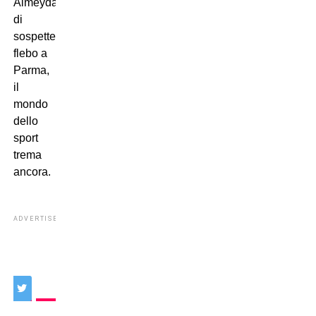
Almeyda
di
sospette
flebo a
Parma,
il
mondo
dello
sport
trema
ancora.
ADVERTISEMENT