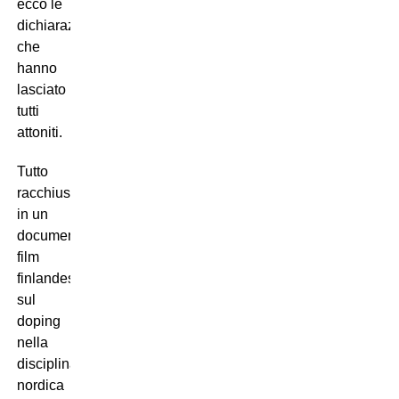
ecco le
dichiarazioni
che
hanno
lasciato
tutti
attoniti.
Tutto
racchiuso
in un
documentario-
film
finlandese
sul
doping
nella
disciplina
nordica