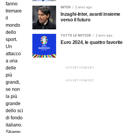
fanno
INTER
2 anni ago
tremare
Inzaghi-Inter, avanti insieme
il
verso il futuro
mondo
dello
TUTTE LE NOTIZIE
2 anni ago
sport.
Euro 2024, le quattro favorite
Un
attacco
a una
delle
ADVERTISEMENT
più
ADVERTISEMENT
grandi,
se non
la più
grande
dello sci
di fondo
italiano.
Stiamo