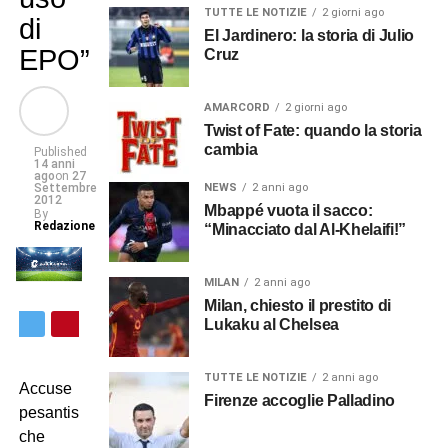
TUTTE LE NOTIZIE
2 giorni ago
di
El Jardinero: la storia di Julio
EPO”
Cruz
AMARCORD
2 giorni ago
Twist of Fate: quando la storia
cambia
Published
14 anni
ago
on
27
Settembre
NEWS
2 anni ago
2012
Mbappé vuota il sacco:
By
Redazione
“Minacciato dal Al-Khelaifi!”
MILAN
2 anni ago
Milan, chiesto il prestito di
Lukaku al Chelsea
TUTTE LE NOTIZIE
2 anni ago
Accuse
Firenze accoglie Palladino
pesantissime,
che