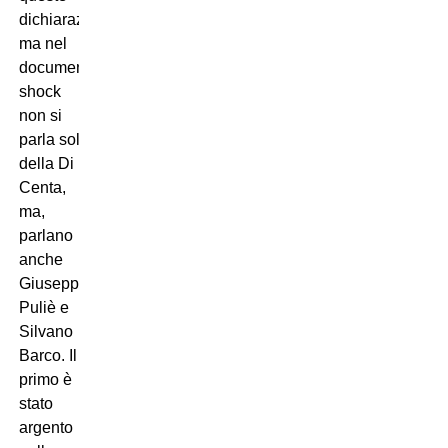
dichiarazioni;
ma nel
documentario
shock
non si
parla solo
della Di
Centa,
ma,
parlano
anche
Giuseppe
Puliè e
Silvano
Barco. Il
primo è
stato
argento