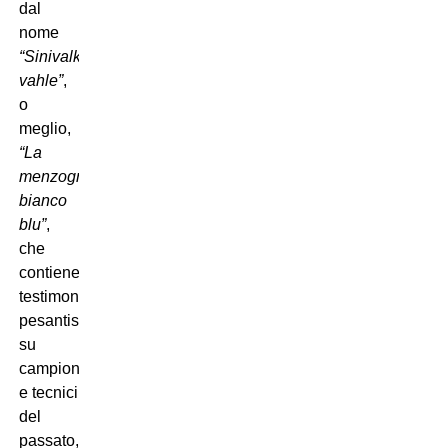
dal
nome
“Sinivalkoinen
vahle”
,
o
meglio,
“La
menzogna
bianco
blu”
,
che
contiene
testimonianze
pesantissime
su
campioni
e tecnici
del
passato,