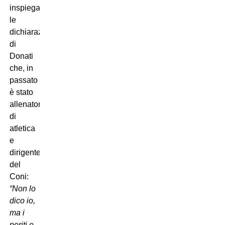
inspiegabili
le
dichiarazioni
di
Donati
che, in
passato
è stato
allenatori
di
atletica
e
dirigente
del
Coni:
“Non lo
dico io,
ma i
periti e