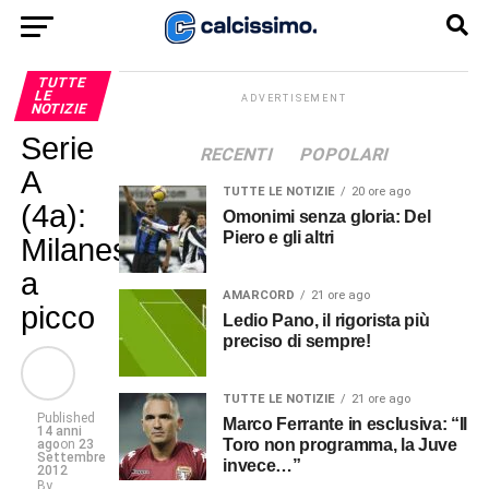
TUTTE
LE
ADVERTISEMENT
NOTIZIE
Serie
RECENTI
POPOLARI
A
TUTTE LE NOTIZIE
20 ore ago
(4a):
Omonimi senza gloria: Del
Piero e gli altri
Milanesi
a
AMARCORD
21 ore ago
picco
Ledio Pano, il rigorista più
preciso di sempre!
TUTTE LE NOTIZIE
21 ore ago
Published
Marco Ferrante in esclusiva: “Il
14 anni
Toro non programma, la Juve
ago
on
23
Settembre
invece…”
2012
By