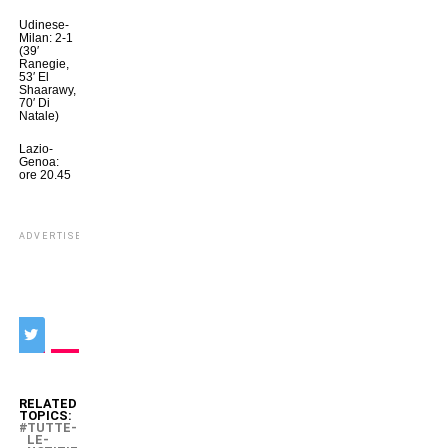
Udinese-
Milan: 2-1
(39′
Ranegie,
53′ El
Shaarawy,
70′ Di
Natale)
Lazio-
Genoa:
ore 20.45
ADVERTISEMENT
RELATED
TOPICS:
TUTTE-
LE-