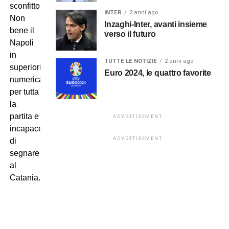
sconfitto.
INTER
2 anni ago
Non
Inzaghi-Inter, avanti insieme
bene il
verso il futuro
Napoli
in
TUTTE LE NOTIZIE
2 anni ago
superiorità
Euro 2024, le quattro favorite
numerica
per tutta
la
partita e
ADVERTISEMENT
incapace
ADVERTISEMENT
di
segnare
al
Catania.