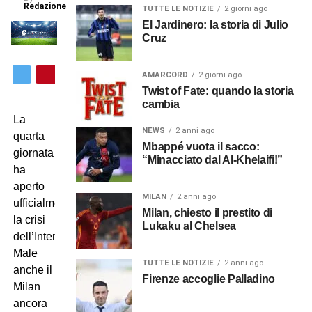
Redazione
TUTTE LE NOTIZIE
2 giorni ago
El Jardinero: la storia di Julio
Cruz
AMARCORD
2 giorni ago
Twist of Fate: quando la storia
cambia
La
NEWS
2 anni ago
quarta
Mbappé vuota il sacco:
giornata
“Minacciato dal Al-Khelaifi!”
ha
aperto
MILAN
2 anni ago
ufficialmente
Milan, chiesto il prestito di
la crisi
Lukaku al Chelsea
dell’Inter.
Male
TUTTE LE NOTIZIE
2 anni ago
anche il
Firenze accoglie Palladino
Milan
ancora