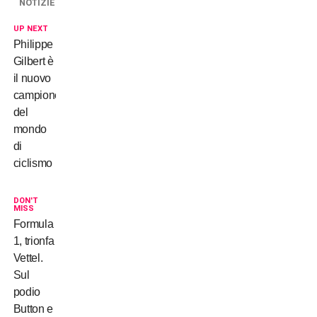
NOTIZIE
UP NEXT
Philippe
Gilbert è
il nuovo
campione
del
mondo
di
ciclismo
DON'T
MISS
Formula
1, trionfa
Vettel.
Sul
podio
Button e