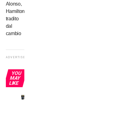
Alonso,
Hamilton
tradito
dal
cambio
ADVERTISEMENT
YOU
MAY
LIKE
Omonimi
senza
gloria:
Del
Piero
e gli