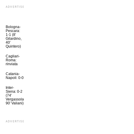
ADVERTISEMENT
Bologna-
Pescara:
1-1 (8′
Gilardino,
40′
Quintero)
Cagliari-
Roma:
rinviata
Catania-
Napoli: 0-0
Inter-
Siena: 0-2
(74′
Vergassola,
90′ Valiani)
ADVERTISEMENT