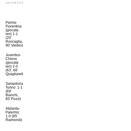
ADVERTISEMENT
Parma-
Fiorentina
(giocata
ieri) 1-1
(20′
Roncaglia,
90′ Valdes)
Juventus-
Chievo
(giocata
ieri) 2-0
(63′, 68′
Quagliarella)
Sampdoria-
Torino: 1-1
(69′
Bianchi,
85′ Pozzi)
Atalanta-
Palermo:
1-0 (85′
Raimondi)