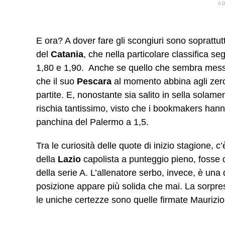
A
E ora? A dover fare gli scongiuri sono soprattu
del
Catania
, che nella particolare classifica 
1,80 e 1,90. Anche se quello che sembra mes
che il suo
Pescara
al momento abbina agli zero p
partite. E, nonostante sia salito in sella solam
rischia tantissimo, visto che i bookmakers hann
panchina del Palermo a 1,5.
Tra le curiosità delle quote di inizio stagione, c’
della
Lazio
capolista a punteggio pieno, fosse q
della serie A. L’allenatore serbo, invece, è una 
posizione appare più solida che mai. La sorpresa
le uniche certezze sono quelle firmate Maurizio