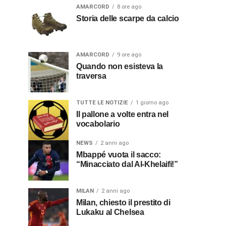
AMARCORD
8 ore ago
Storia delle scarpe da calcio
AMARCORD
9 ore ago
Quando non esisteva la
traversa
TUTTE LE NOTIZIE
1 giorno ago
Il pallone a volte entra nel
vocabolario
NEWS
2 anni ago
Mbappé vuota il sacco:
“Minacciato dal Al-Khelaifi!”
MILAN
2 anni ago
Milan, chiesto il prestito di
Lukaku al Chelsea