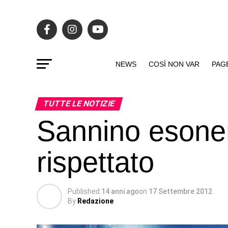
NEWS
COSÌ NON VAR
PAG
TUTTE LE NOTIZIE
Sannino esoner
rispettato
Published
14 anni ago
on
17 Settembre 2012
By
Redazione