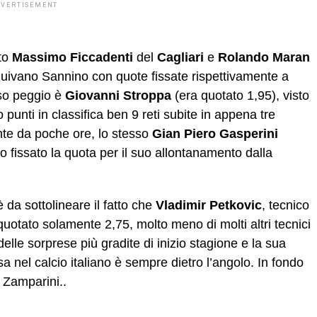
DVERTISEMENT
tto
Massimo Ficcadenti
del
Cagliari
e
Rolando Maran
seguivano Sannino con quote fissate rispettivamente a
so peggio è
Giovanni Stroppa
(era quotato 1,95), visto
unti in classifica ben 9 reti subite in appena tre
ente da poche ore, lo stesso
Gian Piero Gasperini
o fissato la quota per il suo allontanamento dalla
è da sottolineare il fatto che
Vladimir Petkovic
, tecnico
uotato solamente 2,75, molto meno di molti altri tecnici
delle sorprese più gradite di inizio stagione e la sua
 nel calcio italiano è sempre dietro l’angolo. In fondo
 Zamparini..