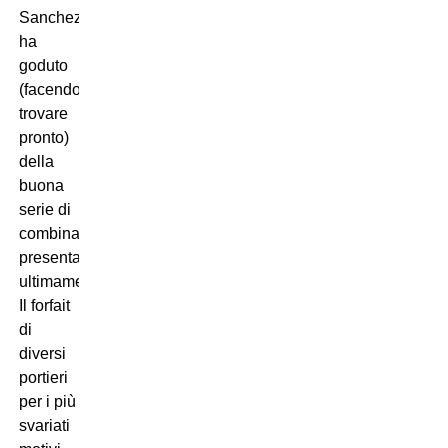
Sanchez
ha
goduto
(facendosi
trovare
pronto)
della
buona
serie di
combinazioni
presentategli
ultimamente.
Il forfait
di
diversi
portieri
per i più
svariati