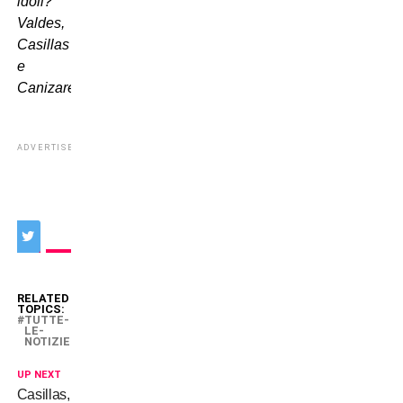
idoli?
Valdes,
Casillas
e
Canizares”.
ADVERTISEMENT
RELATED
TOPICS:
TUTTE-
LE-
NOTIZIE
UP NEXT
Casillas,