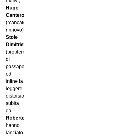
motivi,
Hugo
Cantero
(mancato
rinnovo),
Stole
Dimitrievsky
(problemi
di
passaporto)
ed
infine la
leggere
distorsione
subita
da
Roberto
hanno
lanciato