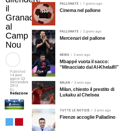
PALLONATE
1 giorno ago
il
Cinema nel pallone
Granada
al
PALLONATE
2 giorni ago
Camp
Mercenari del pallone
Nou
NEWS
2 anni ago
Mbappé vuota il sacco:
“Minacciato dal Al-Khelaifi!”
Published
14 anni
ago
on
22
Settembre
MILAN
2 anni ago
2012
Milan, chiesto il prestito di
By
Redazione
Lukaku al Chelsea
TUTTE LE NOTIZIE
2 anni ago
Firenze accoglie Palladino