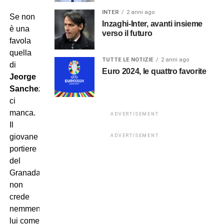
INTER
2 anni ago
Se non
Inzaghi-Inter, avanti insieme
è una
verso il futuro
favola
quella
TUTTE LE NOTIZIE
2 anni ago
di
Euro 2024, le quattro favorite
Jeorge
Sanchez
poco
ci
manca.
ADVERTISEMENT
Il
giovane
ADVERTISEMENT
portiere
del
Granada,
non
crede
nemmeno
lui come