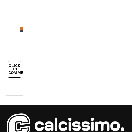
del
pallone
Allenamenti
incredibili
CLICK
TO
COMMENT