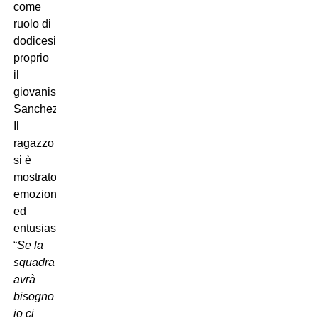
come
ruolo di
dodicesimo
proprio
il
giovanissimo
Sanchez.
Il
ragazzo
si è
mostrato
emozionato
ed
entusiasta:
“
Se la
squadra
avrà
bisogno
io ci