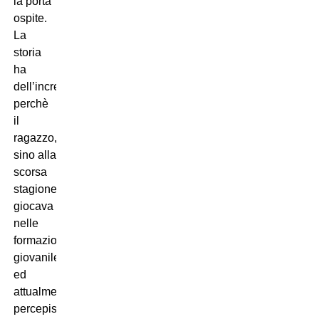
la porta
ospite.
La
storia
ha
dell’incredibile
perchè
il
ragazzo,
sino alla
scorsa
stagione,
giocava
nelle
formazioni
giovanile
ed
attualmente
percepisce