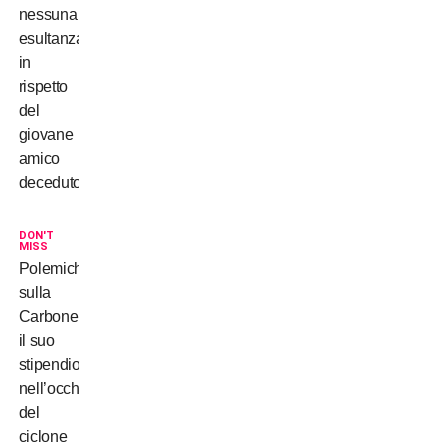
nessuna
esultanza
in
rispetto
del
giovane
amico
deceduto
DON'T
MISS
Polemiche
sulla
Carbonero,
il suo
stipendio
nell’occhio
del
ciclone