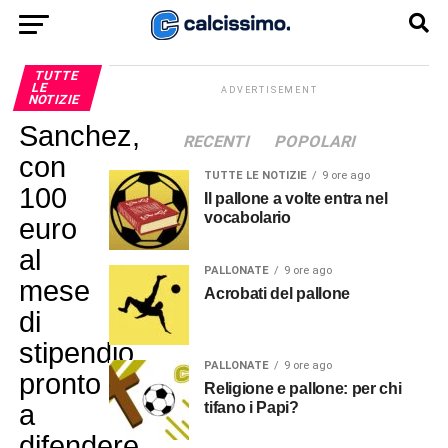
TUTTE
LE
ADVERTISEMENT
NOTIZIE
Sanchez,
RECENTI
POPOLARI
con
TUTTE LE NOTIZIE
9 ore ago
100
Il pallone a volte entra nel
vocabolario
euro
al
PALLONATE
9 ore ago
mese
Acrobati del pallone
di
stipendio
PALLONATE
9 ore ago
pronto
Religione e pallone: per chi
a
tifano i Papi?
difendere