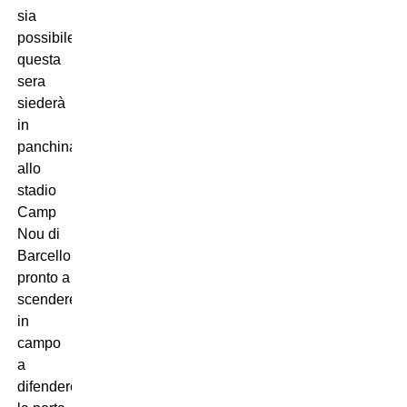
sia
possibile,
questa
sera
siederà
in
panchina
allo
stadio
Camp
Nou di
Barcellona,
pronto a
scendere
in
campo
a
difendere