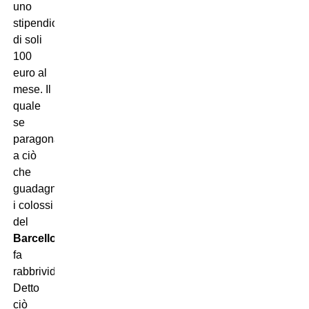
uno
stipendio
di soli
100
euro al
mese. Il
quale
se
paragonato
a ciò
che
guadagnano
i colossi
del
Barcellona
fa
rabbrividire.
Detto
ciò