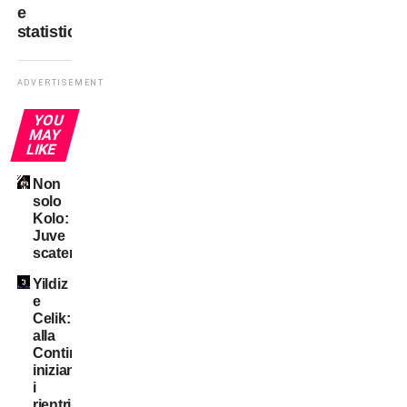
e
statistiche
ADVERTISEMENT
YOU
MAY
LIKE
Non
solo
Kolo:
Juve
scatenata!
Yildiz
e
Celik:
alla
Continassa
iniziano
i
rientri