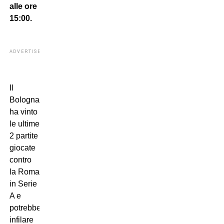
alle ore
15:00.
ADVERTISEMENT
Il
Bologna
ha vinto
le ultime
2 partite
giocate
contro
la Roma
in Serie
A e
potrebbe
infilare