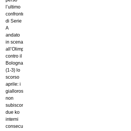
l’ultimo
confronto
di Serie
A
andato
in scena
all’Olimpico
contro il
Bologna
(1-3) lo
scorso
aprile: i
giallorossi
non
subiscono
due ko
interni
consecutivi