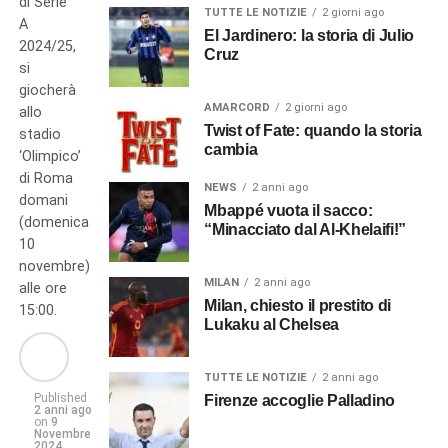
di Serie
TUTTE LE NOTIZIE
2 giorni ago
A
El Jardinero: la storia di Julio
2024/25,
Cruz
si
giocherà
AMARCORD
2 giorni ago
allo
Twist of Fate: quando la storia
stadio
cambia
‘Olimpico’
di Roma
NEWS
2 anni ago
domani
Mbappé vuota il sacco:
(domenica
“Minacciato dal Al-Khelaifi!”
10
novembre)
MILAN
2 anni ago
alle ore
Milan, chiesto il prestito di
15:00.
Lukaku al Chelsea
TUTTE LE NOTIZIE
2 anni ago
Published
Firenze accoglie Palladino
2 anni ago
on
9
Novembre
2024