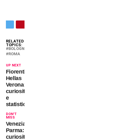
RELATED
TOPICS:
BOLOGNA
ROMA
UP NEXT
Fiorentina-
Hellas
Verona:
curiosità
e
statistiche
DON'T
MISS
Venezia-
Parma:
curiosità