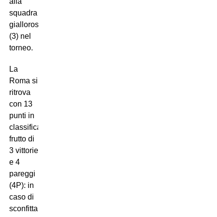
alla
squadra
giallorossa
(3) nel
torneo.
La
Roma si
ritrova
con 13
punti in
classifica,
frutto di
3 vittorie
e 4
pareggi
(4P): in
caso di
sconfitta