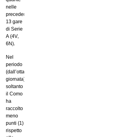
nelle
precedenti
13 gare
di Serie
A (4V,
6N).
Nel
periodo
(dall’ottava
giornata),
soltanto
il Como
ha
raccolto
meno
punti (1)
rispetto