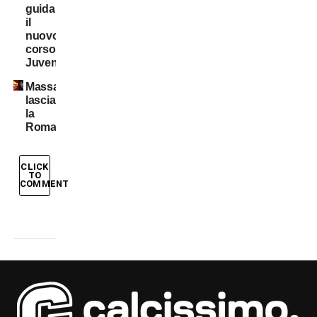
guida
il
nuovo
corso
Juventus
Massara
lascia
la
Roma
CLICK
TO
COMMENT