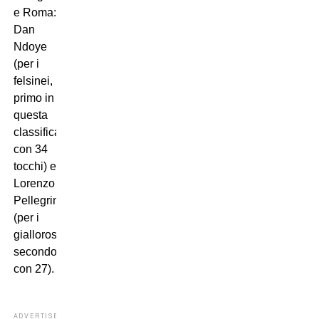
e Roma:
Dan
Ndoye
(per i
felsinei,
primo in
questa
classifica
con 34
tocchi) e
Lorenzo
Pellegrini
(per i
giallorossi,
secondo
con 27).
ADVERTISEMENT