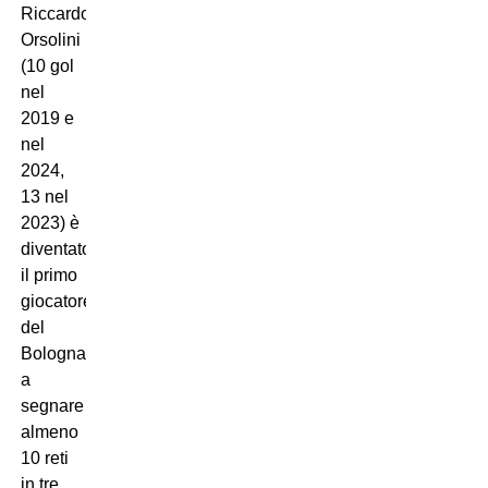
Riccardo
Orsolini
(10 gol
nel
2019 e
nel
2024,
13 nel
2023) è
diventato
il primo
giocatore
del
Bologna
a
segnare
almeno
10 reti
in tre