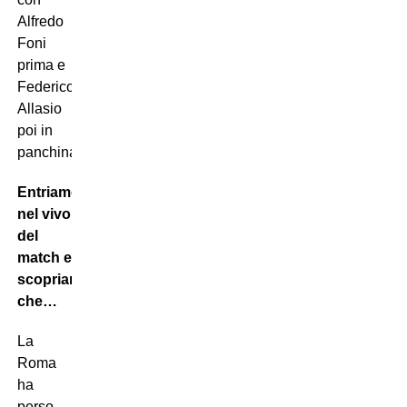
Alfredo
Foni
prima e
Federico
Allasio
poi in
panchina).
Entriamo
nel vivo
del
match e
scopriamo
che…
La
Roma
ha
perso