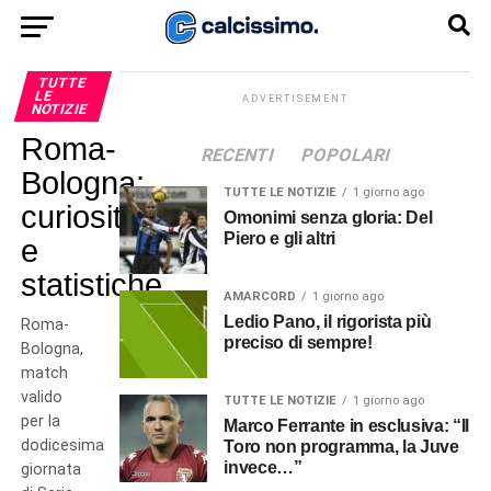
TUTTE
LE
ADVERTISEMENT
NOTIZIE
Roma-
RECENTI
POPOLARI
Bologna:
TUTTE LE NOTIZIE
1 giorno ago
curiosità
Omonimi senza gloria: Del
Piero e gli altri
e
statistiche
AMARCORD
1 giorno ago
Ledio Pano, il rigorista più
Roma-
preciso di sempre!
Bologna,
match
valido
TUTTE LE NOTIZIE
1 giorno ago
per la
Marco Ferrante in esclusiva: “Il
dodicesima
Toro non programma, la Juve
invece…”
giornata