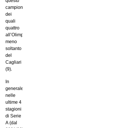
questo
campionato,
dei
quali
quattro
all’Olimpico:
meno
soltanto
del
Cagliari
(9).
In
generale,
nelle
ultime 4
stagioni
di Serie
A (dal