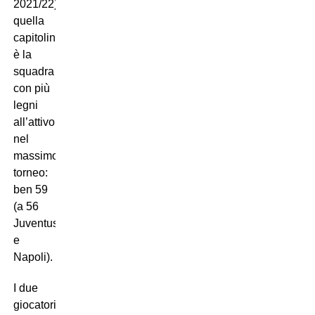
2021/22),
quella
capitolina
è la
squadra
con più
legni
all’attivo
nel
massimo
torneo:
ben 59
(a 56
Juventus
e
Napoli).
I due
giocatori