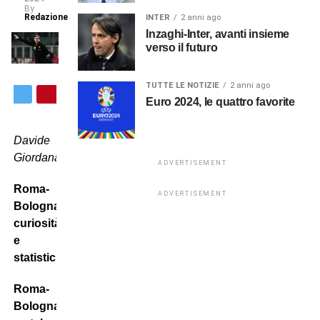
By
Redazione
INTER
2 anni ago
Inzaghi-Inter, avanti insieme
verso il futuro
TUTTE LE NOTIZIE
2 anni ago
Euro 2024, le quattro favorite
Davide
Giordana
ADVERTISEMENT
Roma-
ADVERTISEMENT
Bologna:
curiosità
e
statistiche
Roma-
Bologna,