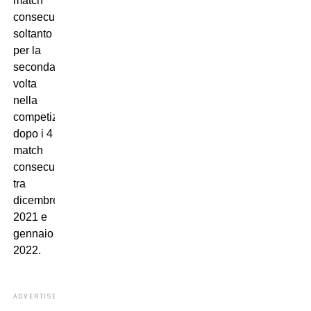
match
consecutivi
soltanto
per la
seconda
volta
nella
competizione,
dopo i 4
match
consecutivi
tra
dicembre
2021 e
gennaio
2022.
ADVERTISEMENT