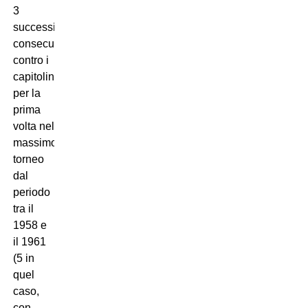
3
successi
consecutivi
contro i
capitolini
per la
prima
volta nel
massimo
torneo
dal
periodo
tra il
1958 e
il 1961
(5 in
quel
caso,
con