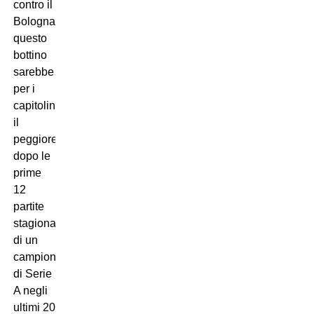
contro il
Bologna,
questo
bottino
sarebbe
per i
capitolini
il
peggiore
dopo le
prime
12
partite
stagionali
di un
campionato
di Serie
A negli
ultimi 20