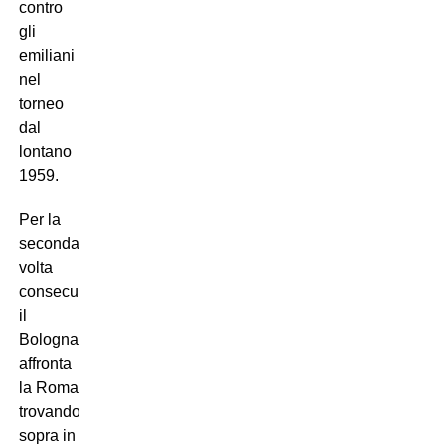
contro
gli
emiliani
nel
torneo
dal
lontano
1959.
Per la
seconda
volta
consecutiva
il
Bologna
affronta
la Roma
trovandosi
sopra in