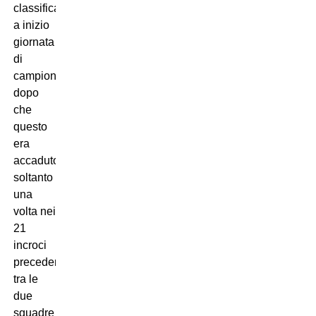
classifica
a inizio
giornata
di
campionato,
dopo
che
questo
era
accaduto
soltanto
una
volta nei
21
incroci
precedenti
tra le
due
squadre