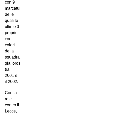
con 9
marcature
delle
quali le
ultime 3
proprio
con i
colori
della
squadra
giallorossa
tra il
2001 e
il 2002.
Con la
rete
contro il
Lecce,