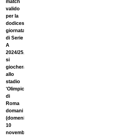
match
valido
per la
dodicesima
giornata
di Serie
A
2024/25,
si
giocherà
allo
stadio
‘Olimpico’
di
Roma
domani
(domenica
10
novembre)