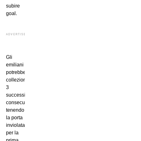
subire
goal.
ADVERTISEMENT
Gli
emiliani
potrebbero
collezionare
3
successi
consecutivi
tenendo
la porta
inviolata
per la
prima