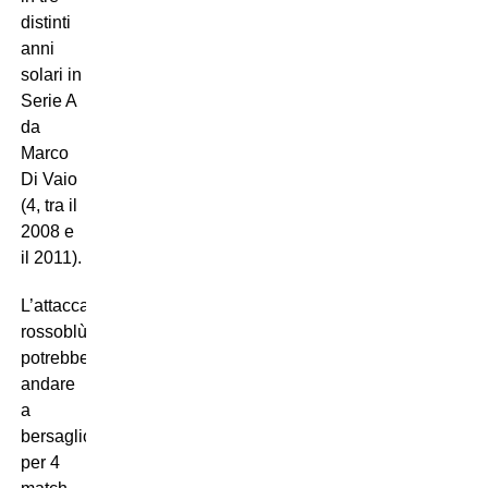
distinti
anni
solari in
Serie A
da
Marco
Di Vaio
(4, tra il
2008 e
il 2011).
L’attaccante
rossoblù
potrebbe
andare
a
bersaglio
per 4