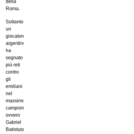
della
Roma.
Soltanto
un
giocatore
argentino
ha
segnato
più reti
contro
gli
emiliani
nel
massimo
campionato,
ovvero
Gabriel
Batistuta,