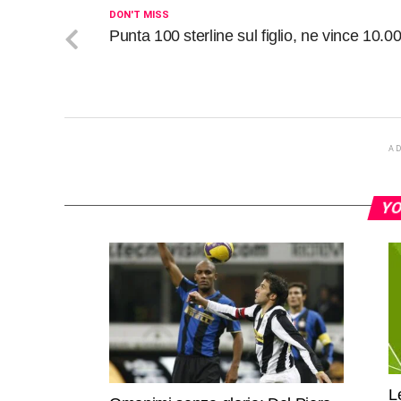
DON'T MISS
Punta 100 sterline sul figlio, ne vince 10.0
A
YO
L