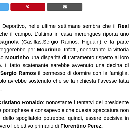
 Deportivo, nelle ultime settimane sembra che il
Real
i che il campo. L’ultima in casa merengues riporta uno
pagnola
(Casillas,Sergio Ramos, Higuain) e la parte
rteggerebbe per
Mourinho
. Infatti, nonostante la vittoria
rso
Mourinho
una disparità di trattamento rispetto ai loro
e. Il fatto scatenante sarebbe avvenuto una decina di
a
Sergio Ramos
il permesso di dormire con la famiglia,
nolo avrebbe sostenuto che se la richiesta l’avesse fatta
.
Cristiano Ronaldo
: nonostante i tentatvi del presidente
lasse portoghese è consapevole che questa spaccatura non
dello spogliatoio potrebbe, quindi, essere decisiva in
vero l’obiettivo primario di
Florentino Perez.