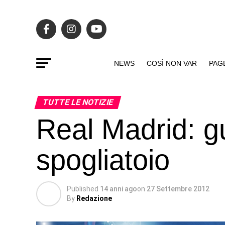
NEWS
COSÌ NON VAR
PAG
TUTTE LE NOTIZIE
Real Madrid: g
spogliatoio
Published
14 anni ago
on
27 Settembre 2012
By
Redazione