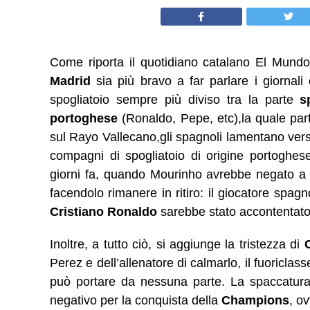
Come riporta il quotidiano catalano El Mundo
Madrid
sia più bravo a far parlare i giornal
spogliatoio sempre più diviso tra la parte
s
portoghese
(Ronaldo, Pepe, etc),la quale pa
sul Rayo Vallecano,gli spagnoli lamentano ve
compagni di spogliatoio di origine portoghes
giorni fa, quando Mourinho avrebbe negato 
facendolo rimanere in ritiro: il giocatore spag
Cristiano Ronaldo
sarebbe stato accontentato
Inoltre, a tutto ciò, si aggiunge la tristezza di
Perez e dell’allenatore di calmarlo, il fuoric
può portare da nessuna parte. La spaccatura 
negativo per la conquista della
Champions
, ov