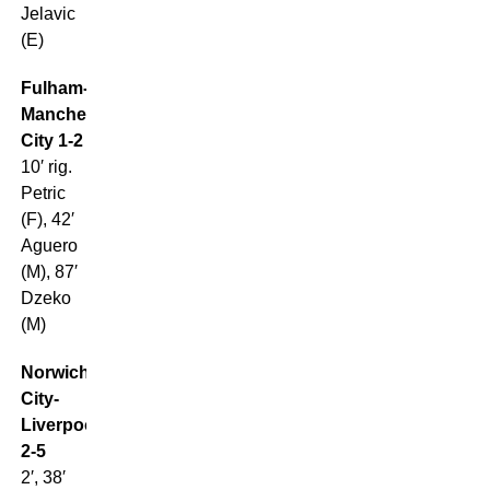
Jelavic
(E)
Fulham-
Manchester
City 1-2
10′ rig.
Petric
(F), 42′
Aguero
(M), 87′
Dzeko
(M)
Norwich
City-
Liverpool
2-5
2′, 38′