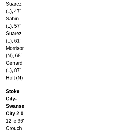
Suarez
(L), 47′
Sahin
(L), 57′
Suarez
(L), 61′
Morrison
(N), 68′
Gerrard
(L), 87′
Holt (N)
Stoke
City-
Swansea
City 2-0
12′ e 36′
Crouch