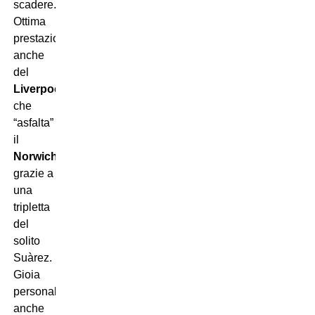
scadere.
Ottima
prestazione
anche
del
Liverpool
che
“asfalta”
il
Norwich
grazie a
una
tripletta
del
solito
Suàrez.
Gioia
personale
anche