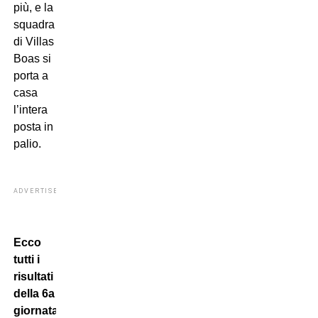
più, e la
squadra
di Villas
Boas si
porta a
casa
l’intera
posta in
palio.
ADVERTISEMENT
Ecco
tutti i
risultati
della 6a
giornata: