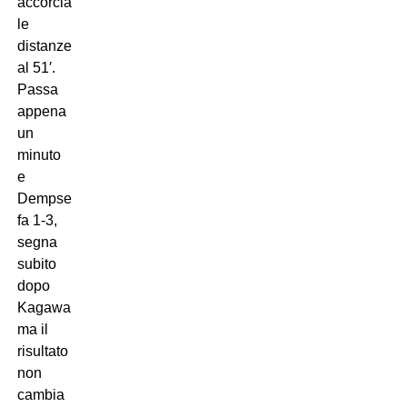
accorcia
le
distanze
al 51′.
Passa
appena
un
minuto
e
Dempsey
fa 1-3,
segna
subito
dopo
Kagawa
ma il
risultato
non
cambia