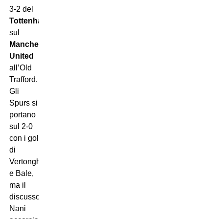
3-2 del
Tottenham
sul
Manchester
United
all’Old
Trafford.
Gli
Spurs si
portano
sul 2-0
con i gol
di
Vertonghen
e Bale,
ma il
discusso
Nani