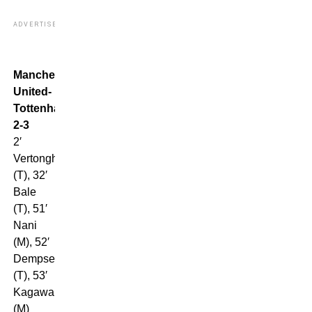
ADVERTISEMENT
Manchester
United-
Tottenham
2-3
2′
Vertonghen
(T), 32′
Bale
(T), 51′
Nani
(M), 52′
Dempsey
(T), 53′
Kagawa
(M)