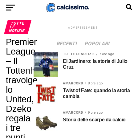
TUTTE
LE
ADVERTISEMENT
NOTIZIE
Premier
RECENTI
POPOLARI
League
TUTTE LE NOTIZIE
7 ore ago
– Il
El Jardinero: la storia di Julio
Cruz
Tottenham
travolge
AMARCORD
8 ore ago
lo
Twist of Fate: quando la storia
cambia
United,
Dzeko
AMARCORD
9 ore ago
regala
Storia delle scarpe da calcio
i tre
punti