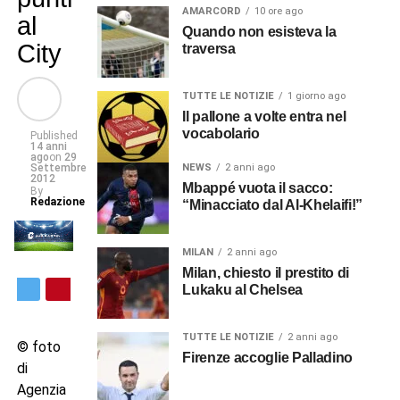
AMARCORD
10 ore ago
al
Quando non esisteva la
City
traversa
TUTTE LE NOTIZIE
1 giorno ago
Il pallone a volte entra nel
vocabolario
Published
14 anni
ago
on
29
Settembre
NEWS
2 anni ago
2012
Mbappé vuota il sacco:
By
Redazione
“Minacciato dal Al-Khelaifi!”
MILAN
2 anni ago
Milan, chiesto il prestito di
Lukaku al Chelsea
TUTTE LE NOTIZIE
2 anni ago
© foto
Firenze accoglie Palladino
di
Agenzia