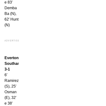
e 83′
Demba
Ba (N),
62′ Hunt
(N)
ADVERTISEMENT
Everton-
Southampton
3-1
6′
Ramirez
(S), 25′
Osman
(E), 32′
e 38′