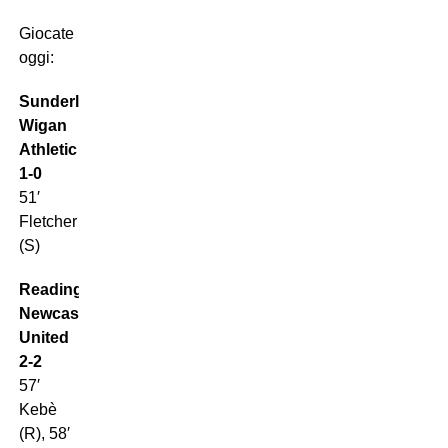
Giocate
oggi:
Sunderland-
Wigan
Athletic
1-0
51′
Fletcher
(S)
Reading-
Newcastle
United
2-2
57′
Kebè
(R), 58′