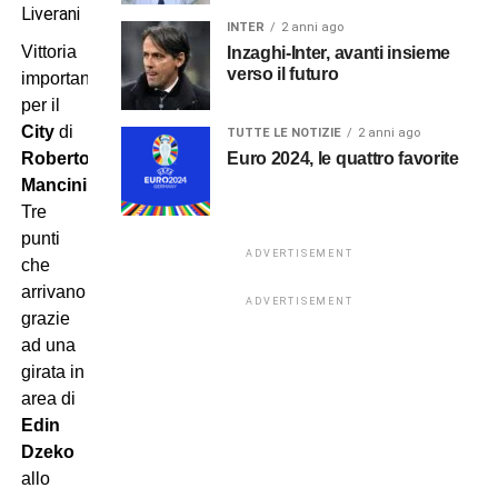
Liverani
INTER
2 anni ago
Vittoria
Inzaghi-Inter, avanti insieme
verso il futuro
importantissima
per il
City
di
TUTTE LE NOTIZIE
2 anni ago
Euro 2024, le quattro favorite
Roberto
Mancini
.
Tre
punti
ADVERTISEMENT
che
arrivano
ADVERTISEMENT
grazie
ad una
girata in
area di
Edin
Dzeko
allo