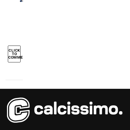
Inter-
Juve:
sapevate
che…?
CLICK
TO
COMMENT