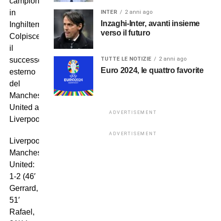
campionato
in
INTER
2 anni ago
Inzaghi-Inter, avanti insieme
Inghilterra.
verso il futuro
Colpisce
il
TUTTE LE NOTIZIE
2 anni ago
successo
Euro 2024, le quattro favorite
esterno
del
Manchester
United a
ADVERTISEMENT
Liverpool.
ADVERTISEMENT
Liverpool-
Manchester
United:
1-2 (46′
Gerrard,
51′
Rafael,