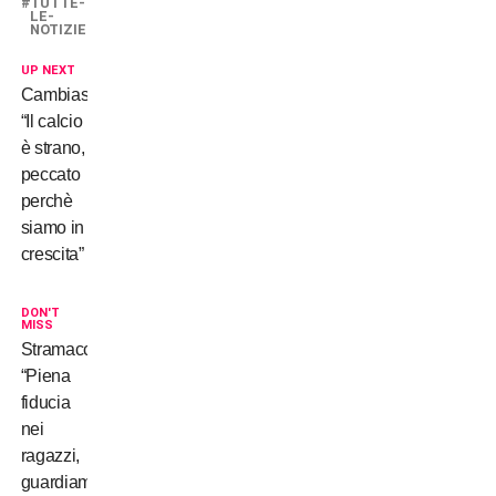
TUTTE-
LE-
NOTIZIE
UP NEXT
Cambiasso:
“Il calcio
è strano,
peccato
perchè
siamo in
crescita”
DON'T
MISS
Stramaccioni:
“Piena
fiducia
nei
ragazzi,
guardiamo