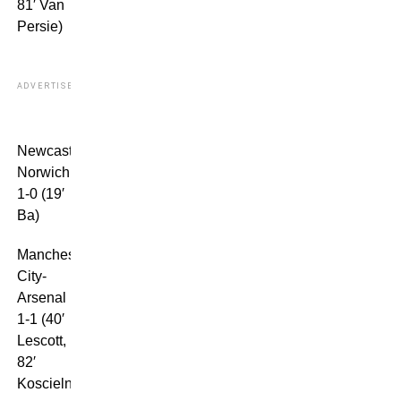
81′ Van
Persie)
ADVERTISEMENT
Newcastle-
Norwich:
1-0 (19′
Ba)
Manchester
City-
Arsenal
1-1 (40′
Lescott,
82′
Koscielny)