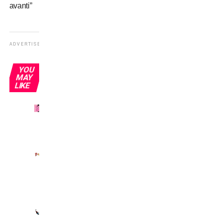
avanti”
ADVERTISEMENT
YOU
MAY
LIKE
Picciotti
rosanero
Portieri
e
frittate
Portieri