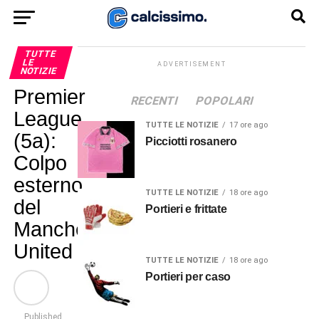
TUTTE
LE
ADVERTISEMENT
NOTIZIE
Premier
RECENTI
POPOLARI
League
TUTTE LE NOTIZIE
17 ore ago
(5a):
Picciotti rosanero
Colpo
esterno
TUTTE LE NOTIZIE
18 ore ago
del
Portieri e frittate
Manchester
United
TUTTE LE NOTIZIE
18 ore ago
Portieri per caso
Published