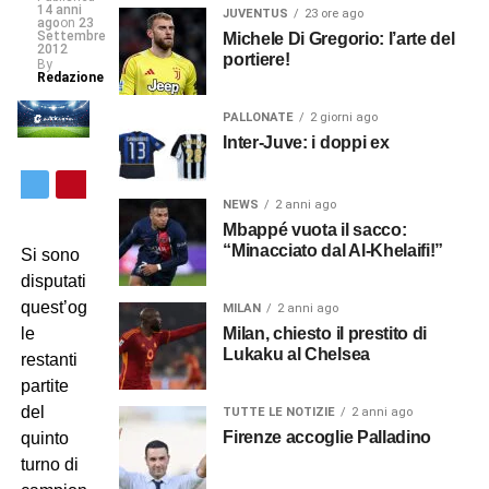
14 anni
JUVENTUS
23 ore ago
ago
on
23
Settembre
Michele Di Gregorio: l’arte del
2012
portiere!
By
Redazione
PALLONATE
2 giorni ago
Inter-Juve: i doppi ex
NEWS
2 anni ago
Mbappé vuota il sacco:
“Minacciato dal Al-Khelaifi!”
Si sono
disputati
quest’oggi
MILAN
2 anni ago
Milan, chiesto il prestito di
le
Lukaku al Chelsea
restanti
partite
del
TUTTE LE NOTIZIE
2 anni ago
Firenze accoglie Palladino
quinto
turno di