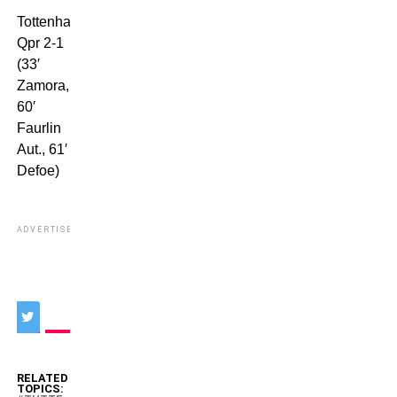
Tottenham-
Qpr 2-1
(33′
Zamora,
60′
Faurlin
Aut., 61′
Defoe)
ADVERTISEMENT
RELATED
TOPICS: