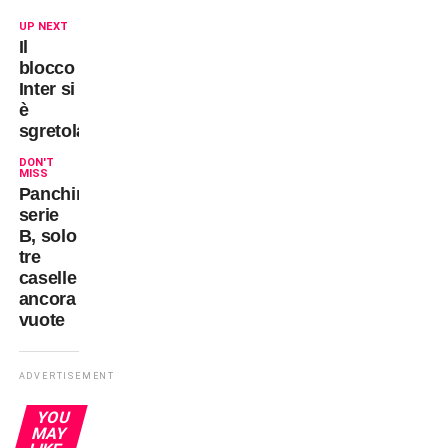
UP NEXT
Il
blocco
Inter si
è
sgretolato!
DON'T
MISS
Panchine
serie
B, solo
tre
caselle
ancora
vuote
ADVERTISEMENT
YOU
MAY