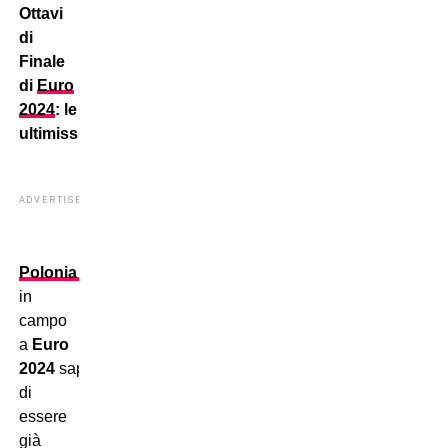
Ottavi
di
Finale
di
Euro
2024
: le
ultimissime.
ADVERTISEMENT
Polonia
ed
Austria
tornano
in
campo
a
Euro
2024
sapendo
di
essere
già