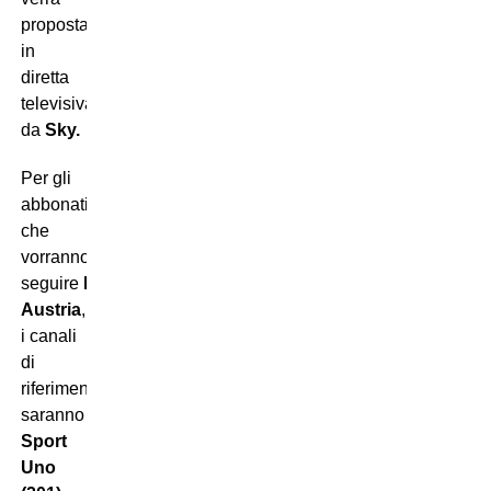
proposta
in
diretta
televisiva
da
Sky.
Per gli
abbonati
che
vorranno
seguire
Polonia-
Austria
,
i canali
di
riferimento
saranno
Sky
Sport
Uno