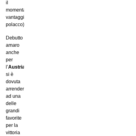
il
momentaneo
vantaggio
polacco),
Gakpo
e
Weghorst
.
Debutto
amaro
anche
per
l’
Austria
che
si è
dovuta
arrendere
ad una
delle
grandi
favorite
per la
vittoria