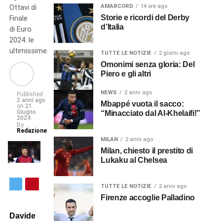
AMARCORD
14 ore ago
Ottavi di
Storie e ricordi del Derby
Finale
d’Italia
di Euro
2024: le
ultimissime.
TUTTE LE NOTIZIE
2 giorni ago
Omonimi senza gloria: Del
Piero e gli altri
NEWS
2 anni ago
Published
2 anni ago
Mbappé vuota il sacco:
on
21
Giugno
“Minacciato dal Al-Khelaifi!”
2024
By
Redazione
MILAN
2 anni ago
Milan, chiesto il prestito di
Lukaku al Chelsea
TUTTE LE NOTIZIE
2 anni ago
Firenze accoglie Palladino
Davide