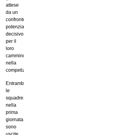
attese
da un
confronto
potenzialmente
decisivo
per il
loro
cammino
nella
competizione.
Entrambe
le
squadre,
nella
prima
giornata,
sono
uscite