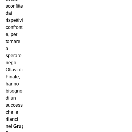
sconfitte
dai
rispettivi
confronti
e, per
tornare
a
sperare
negli
Ottavi di
Finale,
hanno
bisogno
di un
successo
che le
rilanci
nel
Gruppo