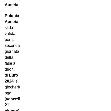
Austria
Polonia-
Austria
,
sfida
valida
per la
seconda
giornata
della
fase a
gironi
di
Euro
2024
, si
giocherà
oggi
(
venerdì
21
giugno
) all’
Olympiastadion