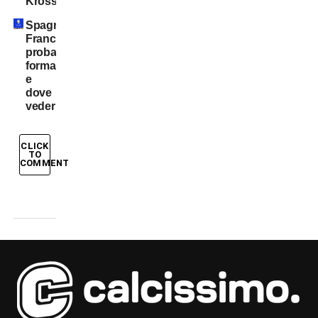
Kross
Spagna-
Francia:
probabili
formazioni
e
dove
vederla
CLICK
TO
COMMENT