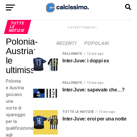
TUTTE
LE
ADVERTISEMENT
NOTIZIE
Polonia-
RECENTI
POPOLARI
Austria:
PALLONATE
12 ore ago
le
Inter-Juve: i doppi ex
ultimissime!
Polonia
PALLONATE
13 ore ago
e Austria
Inter-Juve: sapevate che…?
giocano
una
sorta di
TUTTE LE NOTIZIE
13 ore ago
spareggio
Inter-Juve: eroi per una notte
per la
qualificazione
agli