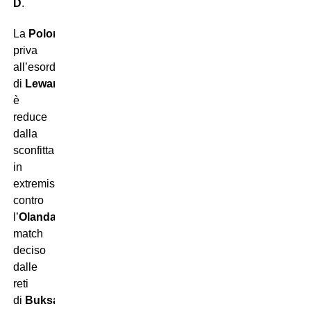
D
.
La
Polonia
,
priva
all’esordio
di
Lewandowski
,
è
reduce
dalla
sconfitta
in
extremis
contro
l’
Olanda
:
match
deciso
dalle
reti
di
Buksa
(per