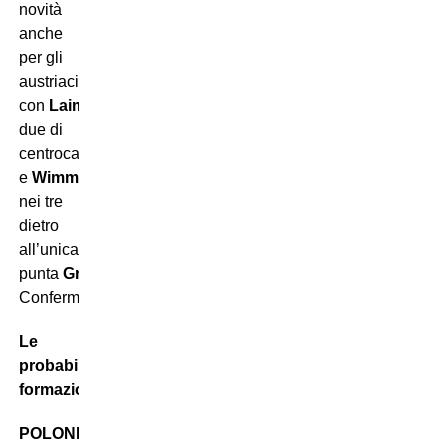
novità
anche
per gli
austriaci,
con
Laimer
nei
due di
centrocampo
e
Wimmer
titolare
nei tre
dietro
all’unica
punta
Gregoritsch
.
Confermatissimi
Sabitzer
e
Baumgartner
.
Le
probabili
formazioni
POLONIA