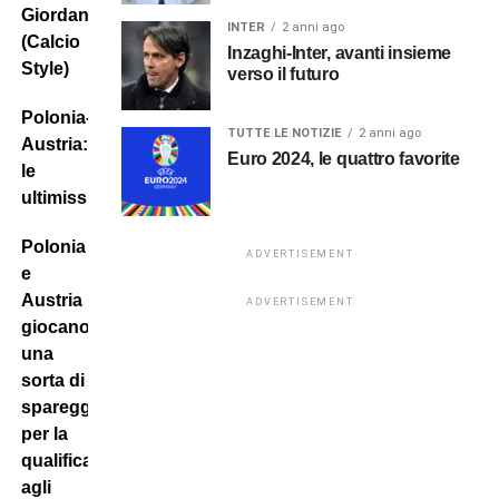
Giordana
INTER
2 anni ago
(Calcio
Inzaghi-Inter, avanti insieme
Style)
verso il futuro
Polonia-
TUTTE LE NOTIZIE
2 anni ago
Austria:
Euro 2024, le quattro favorite
le
ultimissime!
Polonia
ADVERTISEMENT
e
Austria
ADVERTISEMENT
giocano
una
sorta di
spareggio
per la
qualificazione
agli