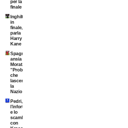
per la
finale
Inghilterra
in
finale,
parla
Harry
Kane
Spagna,
ansia
Morata:
“Probabile
che
lascerò
la
Nazionale”
Pedri,
l’infortunio
e lo
scambio
con