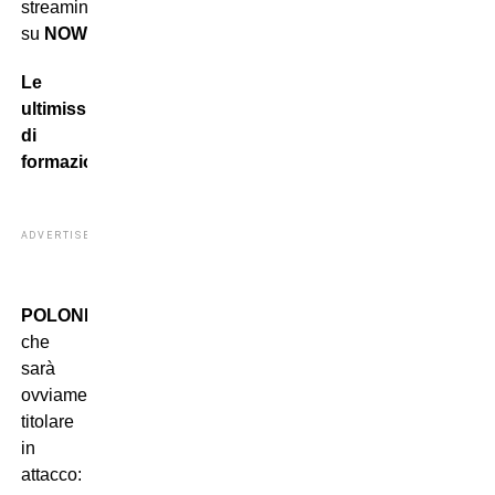
streaming
su
NOW
.
Le
ultimissime
di
formazione
ADVERTISEMENT
POLONIA
:
Probierz
recupera
Lewandowski
,
che
sarà
ovviamente
titolare
in
attacco: