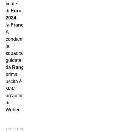
finale
di
Euro
2024
:
la
Francia
.
A
condannare
la
squadra
guidata
da
Rangnick
nella
prima
uscita è
stata
un’autorete
di
Wober.
ADVERTISEMENT