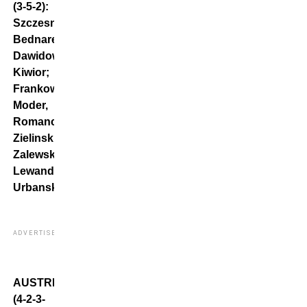
(3-5-2):
Szczesny;
Bednarek,
Dawidowicz,
Kiwior;
Frankowski,
Moder,
Romanczuk,
Zielinski,
Zalewski;
Lewandowski,
Urbanski.
ADVERTISEMENT
AUSTRIA
(4-2-3-