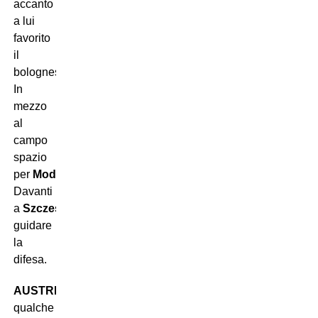
accanto
a lui
favorito
il
bolognese
Urbanski
.
In
mezzo
al
campo
spazio
per
Moder
e
Romanczuk
con
Zielinski
.
Davanti
a
Szczesny
c’è
Dawidowicz
a
guidare
la
difesa.
AUSTRIA
:
qualche