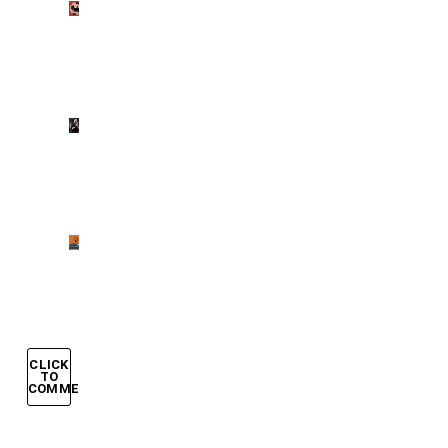
Cinema
nel
pallone
Mercenari
del
pallone
Allenamenti
incredibili
CLICK
TO
COMMENT