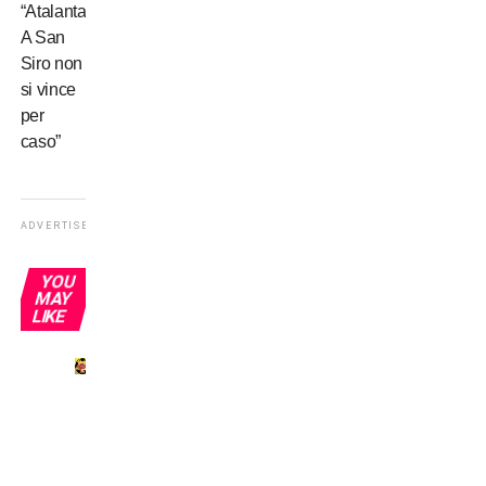
“Atalanta?
A San
Siro non
si vince
per
caso”
ADVERTISEMENT
YOU
MAY
LIKE
Il
pallone
a
volte
entra