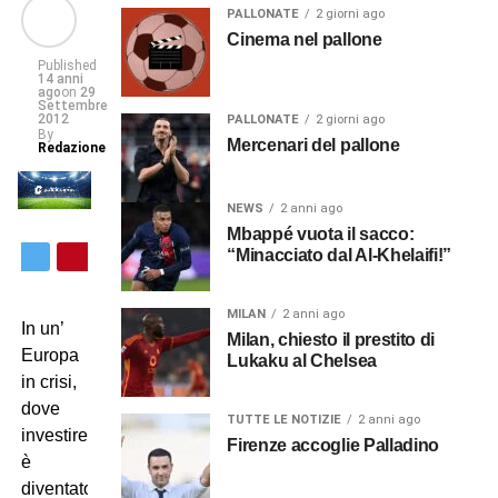
PALLONATE
2 giorni ago
Cinema nel pallone
Published
14 anni
ago
on
29
Settembre
2012
PALLONATE
2 giorni ago
By
Mercenari del pallone
Redazione
NEWS
2 anni ago
Mbappé vuota il sacco:
“Minacciato dal Al-Khelaifi!”
MILAN
2 anni ago
In un’
Milan, chiesto il prestito di
Europa
Lukaku al Chelsea
in crisi,
dove
TUTTE LE NOTIZIE
2 anni ago
investire
Firenze accoglie Palladino
è
diventato