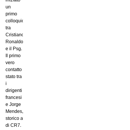
un
primo
colloquio
tra
Cristiano
Ronaldo
e il Psg.
Il primo
vero
contatto è
stato tra
i
dirigenti
francesi
e Jorge
Mendes,
storico agente
di CR7.