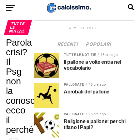
TUTTE
LE
ADVERTISEMENT
NOTIZIE
Parola
RECENTI
POPOLARI
crisi?
TUTTE LE NOTIZIE
15 ore ago
Il
Il pallone a volte entra nel
vocabolario
Psg
non
PALLONATE
15 ore ago
la
Acrobati del pallone
conosce,
ecco
PALLONATE
16 ore ago
il
Religione e pallone: per chi
perchè…
tifano i Papi?