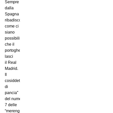
Sempre
dalla
Spagna
ribadiscono
come ci
siano
possibilità
che il
portoghese
lasci
il Real
Madrid.
Il
cosiddetto “mal
di
pancia”
del numero
7 delle
“merengues”