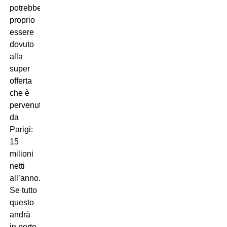
potrebbe
proprio
essere
dovuto
alla
super
offerta
che è
pervenuta
da
Parigi:
15
milioni
netti
all’anno.
Se tutto
questo
andrà
in porto