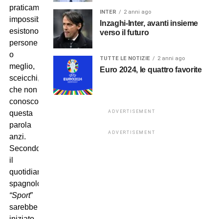
praticamente
INTER
2 anni ago
impossibile,
Inzaghi-Inter, avanti insieme
esistono
verso il futuro
persone
o
TUTTE LE NOTIZIE
2 anni ago
meglio,
Euro 2024, le quattro favorite
sceicchi,
che non
conoscono
ADVERTISEMENT
questa
parola
ADVERTISEMENT
anzi.
Secondo
il
quotidiano
spagnolo
“Sport
”
sarebbe
iniziato