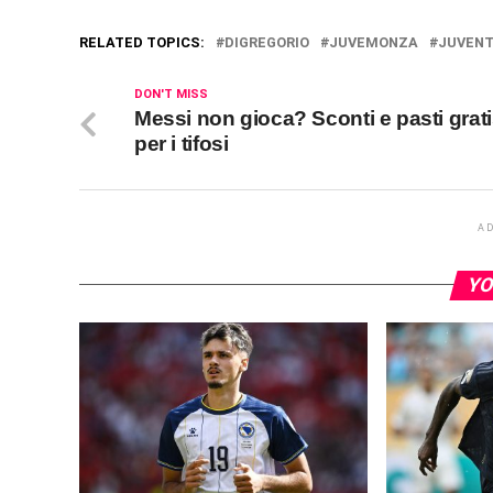
RELATED TOPICS:
DIGREGORIO
JUVEMONZA
JUVEN
DON'T MISS
Messi non gioca? Sconti e pasti grat
per i tifosi
A
YO