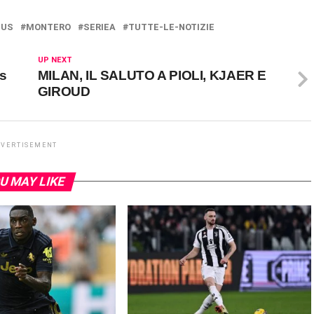
TUS
MONTERO
SERIEA
TUTTE-LE-NOTIZIE
UP NEXT
is
MILAN, IL SALUTO A PIOLI, KJAER E
GIROUD
DVERTISEMENT
U MAY LIKE