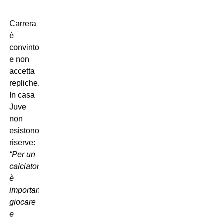
Carrera
è
convinto
e non
accetta
repliche.
In casa
Juve
non
esistono
riserve:
“Per un
calciatore,
è
importante
giocare
e