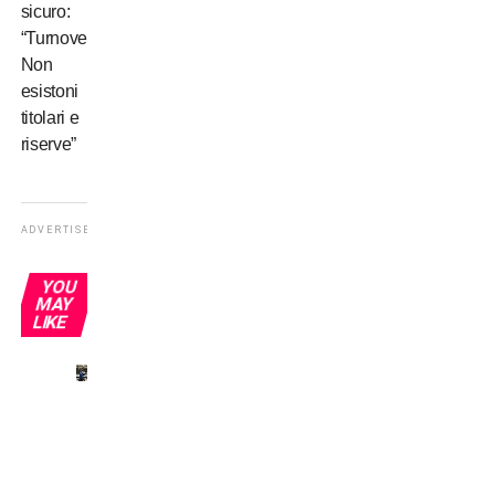
sicuro:
“Turnover?
Non
esistoni
titolari e
riserve”
ADVERTISEMENT
YOU
MAY
LIKE
Omonimi
senza
gloria:
Del
Piero