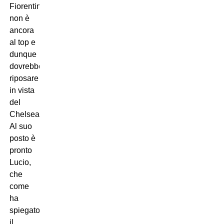
Fiorentina
non è
ancora
al top e
dunque
dovrebbe
riposare
in vista
del
Chelsea.
Al suo
posto è
pronto
Lucio,
che
come
ha
spiegato
il