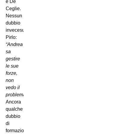
e De
Ceglie.
Nessun
dubbio
invecesu
Pirlo:
“Andrea
sa
gestire
le sue
forze,
non
vedo il
problema
“.
Ancora
qualche
dubbio
di
formazione