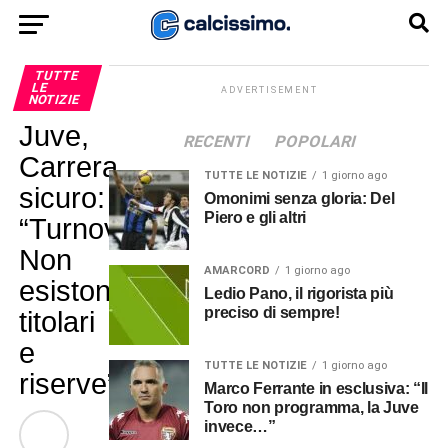
TUTTE
LE
ADVERTISEMENT
NOTIZIE
Juve,
RECENTI
POPOLARI
Carrera
TUTTE LE NOTIZIE
1 giorno ago
sicuro:
Omonimi senza gloria: Del
Piero e gli altri
“Turnover?
Non
AMARCORD
1 giorno ago
esistoni
Ledio Pano, il rigorista più
preciso di sempre!
titolari
e
TUTTE LE NOTIZIE
1 giorno ago
riserve”
Marco Ferrante in esclusiva: “Il
Toro non programma, la Juve
invece…”