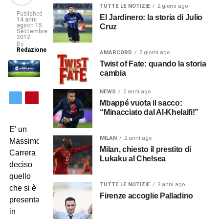
TUTTE LE NOTIZIE
2 giorni ago
Published
El Jardinero: la storia di Julio
14 anni
ago
on
15
Cruz
Settembre
2012
By
Redazione
AMARCORD
2 giorni ago
Twist of Fate: quando la storia
cambia
NEWS
2 anni ago
Mbappé vuota il sacco:
“Minacciato dal Al-Khelaifi!”
E’ un
MILAN
2 anni ago
Massimo
Milan, chiesto il prestito di
Carrera
Lukaku al Chelsea
deciso
quello
TUTTE LE NOTIZIE
2 anni ago
che si è
Firenze accoglie Palladino
presentato
in