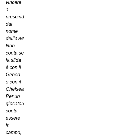
vincere
a
prescindere
dal
nome
dell’avversario.
Non
conta se
la sfida
è con il
Genoa
o con il
Chelsea.
Per un
giocatore
conta
essere
in
campo,