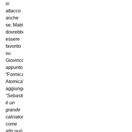
in
attacco
anche
se, Matri
dovrebbe
essere
favorito
su
Giovinco;
appunto sulla
“Formica
Atomica”
aggiunge:
“Sebastian
è un
grande
calciatore,
come
altri può