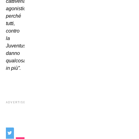
cattiveria
agonistica
perché
tutti,
contro
la
Juventus,
danno
qualcosa
in più”.
ADVERTISEMENT