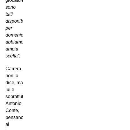
giocatori
sono
tutti
disponibili,
per
domenica
abbiamo
ampia
scelta”.
Carrera
non lo
dice, ma
lui e
soprattutto
Antonio
Conte,
pensano
al