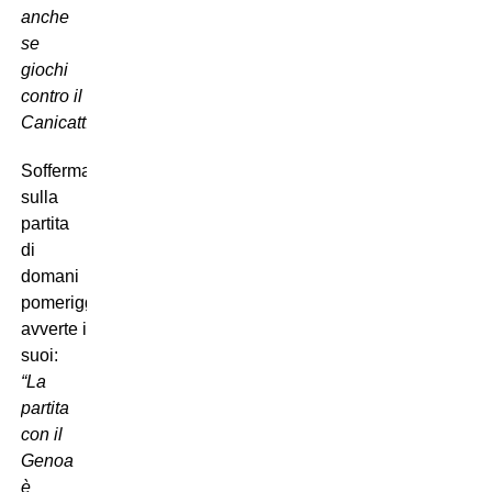
anche
se
giochi
contro il
Canicattì”.
Soffermandosi
sulla
partita
di
domani
pomeriggio
avverte i
suoi:
“La
partita
con il
Genoa
è