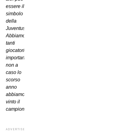
essere il
simbolo
della
Juventus.
Abbiamo
tanti
giocatori
importanti,
non a
caso lo
scorso
anno
abbiamo
vinto il
campionato”.
ADVERTISEMENT