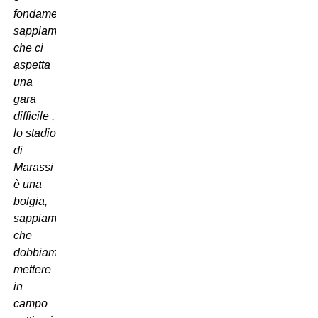
fondamentale,
sappiamo
che ci
aspetta
una
gara
difficile ,
lo stadio
di
Marassi
è una
bolgia,
sappiamo
che
dobbiamo
mettere
in
campo