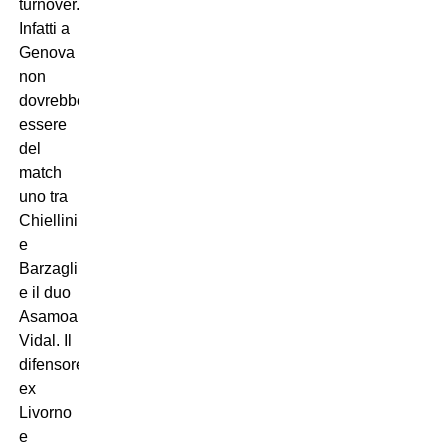
turnover.
Infatti a
Genova
non
dovrebbero
essere
del
match
uno tra
Chiellini
e
Barzagli
e il duo
Asamoah-
Vidal. Il
difensore
ex
Livorno
e