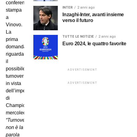
conferenza
INTER
2 anni ago
stampa
Inzaghi-Inter, avanti insieme
a
verso il futuro
Vinovo.
La
TUTTE LE NOTIZIE
2 anni ago
prima
Euro 2024, le quattro favorite
domanda
riguarda
il
possibile
ADVERTISEMENT
turnover
in vista
ADVERTISEMENT
dell’impegno
di
Champions
mercoledì:
“Turnover
non è la
parola