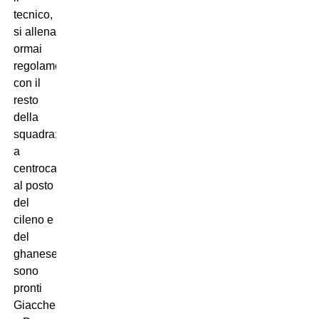
tecnico,
si allena
ormai
regolamente
con il
resto
della
squadra;
a
centrocampo
al posto
del
cileno e
del
ghanese
sono
pronti
Giaccherini