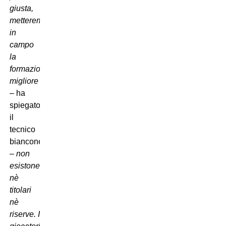
giusta,
metteremo
in
campo
la
formazione
migliore
–
ha
spiegato
il
tecnico
bianconero
– non
esistone
nè
titolari
nè
riserve. I