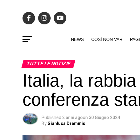
NEWS
COSÌ NON VAR
PAG
TUTTE LE NOTIZIE
Italia, la rabbia
conferenza st
Published
2 anni ago
on
30 Giugno 2024
By
Gianluca Drammis