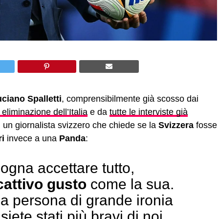
ciano Spalletti
, comprensibilmente già scosso dai
 eliminazione dell’Italia
e da
tutte le interviste già
 un giornalista svizzero che chiede se la
Svizzera
fosse
ri
invece a una
Panda
:
ogna accettare tutto,
 cattivo gusto
come la sua.
na persona di grande ironia
iete stati più bravi di noi,