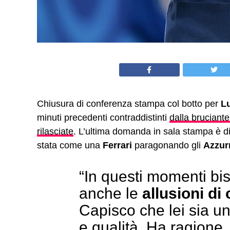
Chiusura di conferenza stampa col botto per
Lu
minuti precedenti contraddistinti
dalla bruciante
rilasciate
. L’ultima domanda in sala stampa è di
stata come una
Ferrari
paragonando gli
Azzur
“In questi momenti bis
anche le
allusioni di
Capisco che lei sia u
e qualità. Ha ragione, s