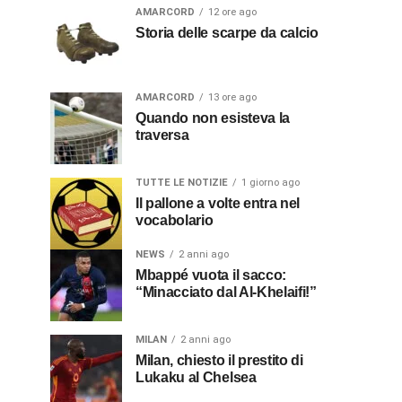
AMARCORD
12 ore ago
Storia delle scarpe da calcio
AMARCORD
13 ore ago
Quando non esisteva la
traversa
TUTTE LE NOTIZIE
1 giorno ago
Il pallone a volte entra nel
vocabolario
NEWS
2 anni ago
Mbappé vuota il sacco:
“Minacciato dal Al-Khelaifi!”
MILAN
2 anni ago
Milan, chiesto il prestito di
Lukaku al Chelsea