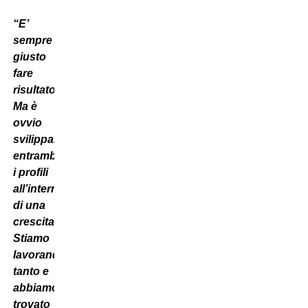
“E’
sempre
giusto
fare
risultato.
Ma è
ovvio
svilippare
entrambi
i profili
all’interno
di una
crescita.
Stiamo
lavorando
tanto e
abbiamo
trovato