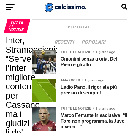
TUTTE
LE
ADVERTISEMENT
NOTIZIE
Inter,
RECENTI
POPOLARI
Stramaccioni:
TUTTE LE NOTIZIE
1 giorno ago
“Serve
Omonimi senza gloria: Del
Piero e gli altri
l’Inter
migliore,
AMARCORD
1 giorno ago
contento
Ledio Pano, il rigorista più
preciso di sempre!
per
Cassano
TUTTE LE NOTIZIE
1 giorno ago
ma i
Marco Ferrante in esclusiva: “Il
giudizi
Toro non programma, la Juve
invece…”
li do’