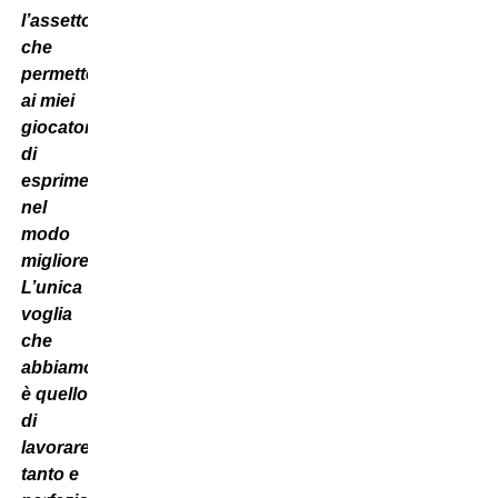
l’assetto
che
permette
ai miei
giocatori
di
esprimersi
nel
modo
migliore.
L’unica
voglia
che
abbiamo
è quello
di
lavorare
tanto e