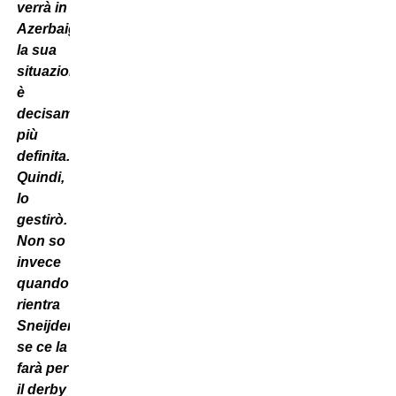
verrà in
Azerbaigian,
la sua
situazione
è
decisamente
più
definita.
Quindi,
lo
gestirò.
Non so
invece
quando
rientra
Sneijder,
se ce la
farà per
il derby