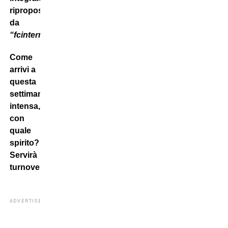
riproposta
da
“fcinternews.it”:
Come
arrivi a
questa
settimana
intensa,
con
quale
spirito?
Servirà
turnover?
ADVERTISEMENT