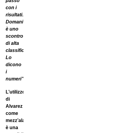
passo
con i
risultati.
Domani
è uno
scontro
di alta
classifica.
Lo
dicono
i
numeri”.
L’utilizzo
di
Alvarez
come
mezz’ala
è una