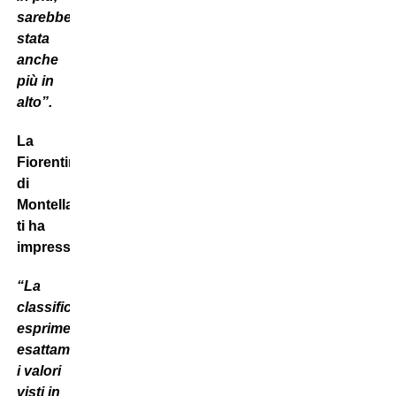
sarebbe
stata
anche
più in
alto”.
La
Fiorentina
di
Montella
ti ha
impressionato?
“La
classifica
esprime
esattamente
i valori
visti in