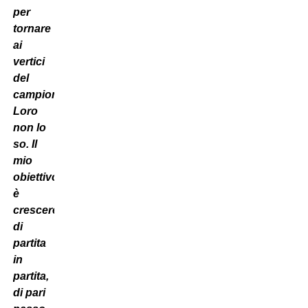
per
tornare
ai
vertici
del
campionato.
Loro
non lo
so. Il
mio
obiettivo
è
crescere
di
partita
in
partita,
di pari