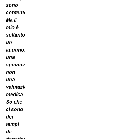
sono
contento.
Ma il
mio è
soltanto
un
augurio,
una
speranza,
non
una
valutazione
medica.
So che
ci sono
dei
tempi
da