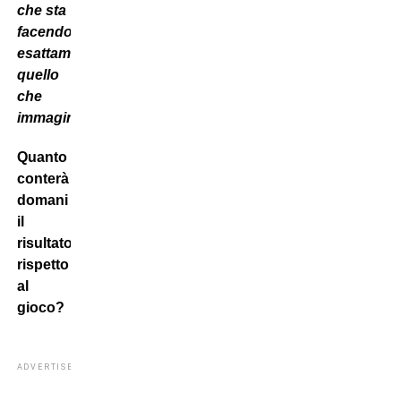
che sta
facendo
esattamente
quello
che
immaginavo”.
Quanto
conterà
domani
il
risultato
rispetto
al
gioco?
ADVERTISEMENT