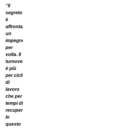
“Il
segreto
è
affrontare
un
impegno
per
volta. Il
turnover
è più
per cicli
di
lavoro
che per
tempi di
recupero.
In
questo