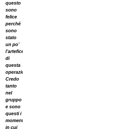
questo
sono
felice
perché
sono
stato
un po’
l’artefice
di
questa
operazione..
Credo
tanto
nel
gruppo
e sono
questi i
momenti
in cui