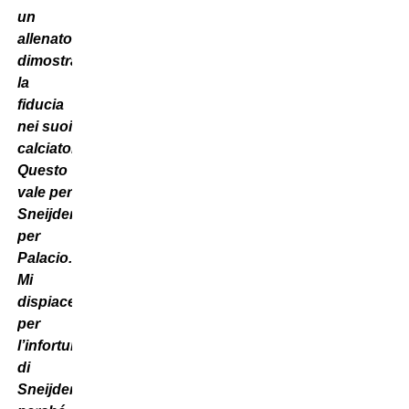
un
allenatore
dimostra
la
fiducia
nei suoi
calciatori.
Questo
vale per
Sneijder,
per
Palacio.
Mi
dispiace
per
l’infortunio
di
Sneijder