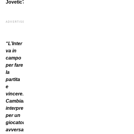
Jovetic?
ADVERTISEMENT
“L’Inter
va in
campo
per fare
la
partita
e
vincere.
Cambiare
interpreti
per un
giocatore
avversario