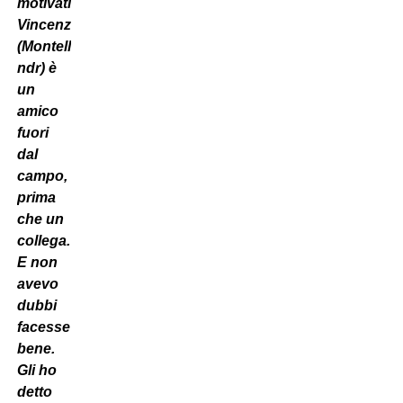
motivati.
Vincenzo
(Montella,
ndr) è
un
amico
fuori
dal
campo,
prima
che un
collega.
E non
avevo
dubbi
facesse
bene.
Gli ho
detto