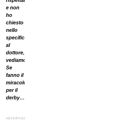
rispettare
e non
ho
chiesto
nello
specifico
al
dottore,
vediamo.
Se
fanno il
miracolo
per il
derby…”
ADVERTISEMENT