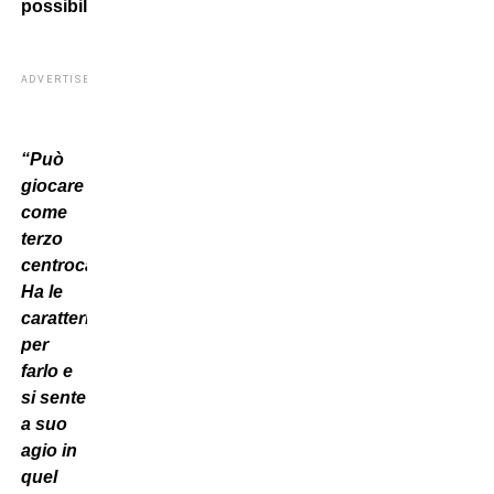
possibilità?
ADVERTISEMENT
“Può
giocare
come
terzo
centrocampo.
Ha le
caratteristiche
per
farlo e
si sente
a suo
agio in
quel