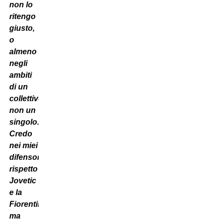
non lo
ritengo
giusto,
o
almeno
negli
ambiti
di un
collettivo
non un
singolo.
Credo
nei miei
difensori,
rispetto
Jovetic
e la
Fiorentina
ma