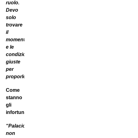
ruolo.
Devo
solo
trovare
il
momento
e le
condizioni
giuste
per
proporlo”.
Come
stanno
gli
infortunati?
“Palacio
non