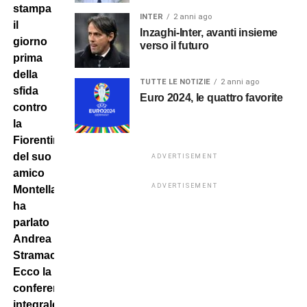
stampa
INTER
2 anni ago
il
Inzaghi-Inter, avanti insieme
giorno
verso il futuro
prima
della
TUTTE LE NOTIZIE
2 anni ago
sfida
Euro 2024, le quattro favorite
contro
la
Fiorentina
del suo
ADVERTISEMENT
amico
ADVERTISEMENT
Montella,
ha
parlato
Andrea
Stramaccioni.
Ecco la
conferenza
integrale