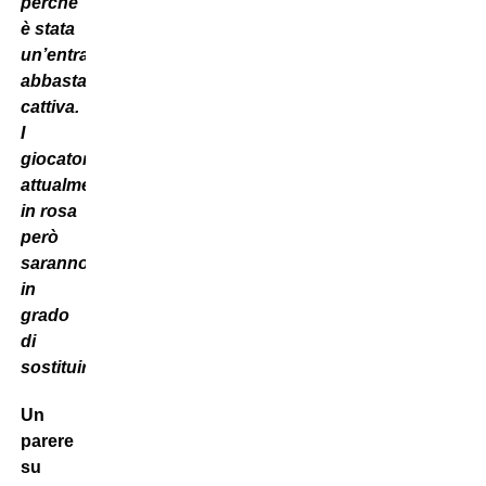
perché
è stata
un’entrata
abbastanza
cattiva.
I
giocatori
attualmente
in rosa
però
saranno
in
grado
di
sostituirlo”.
Un
parere
su