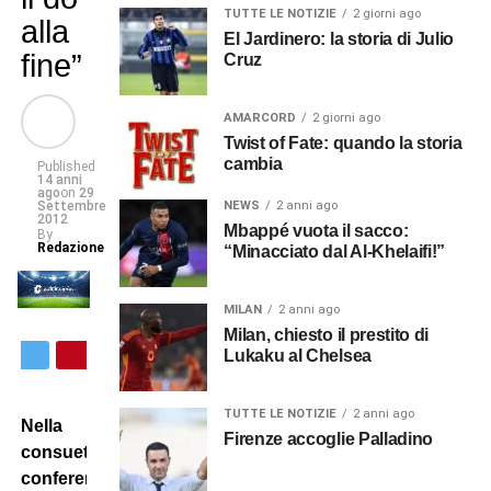
TUTTE LE NOTIZIE
2 giorni ago
alla
El Jardinero: la storia di Julio
fine”
Cruz
AMARCORD
2 giorni ago
Twist of Fate: quando la storia
cambia
Published
14 anni
ago
on
29
Settembre
NEWS
2 anni ago
2012
Mbappé vuota il sacco:
By
Redazione
“Minacciato dal Al-Khelaifi!”
MILAN
2 anni ago
Milan, chiesto il prestito di
Lukaku al Chelsea
TUTTE LE NOTIZIE
2 anni ago
Nella
Firenze accoglie Palladino
consueta
conferenza