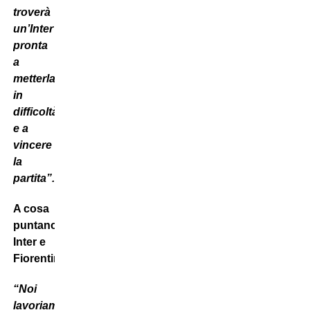
troverà
un’Inter
pronta
a
metterla
in
difficoltà
e a
vincere
la
partita”.
A cosa
puntano
Inter e
Fiorentina?
“Noi
lavoriamo