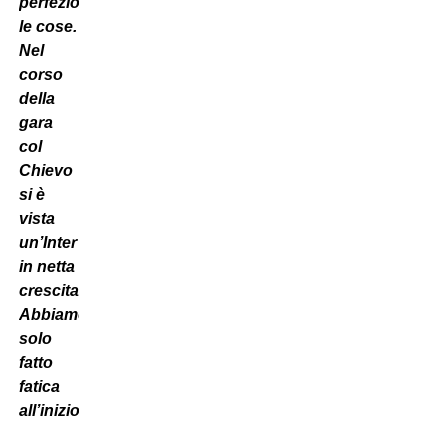
perfezionare
le cose.
Nel
corso
della
gara
col
Chievo
si è
vista
un’Inter
in netta
crescita.
Abbiamo
solo
fatto
fatica
all’inizio”.