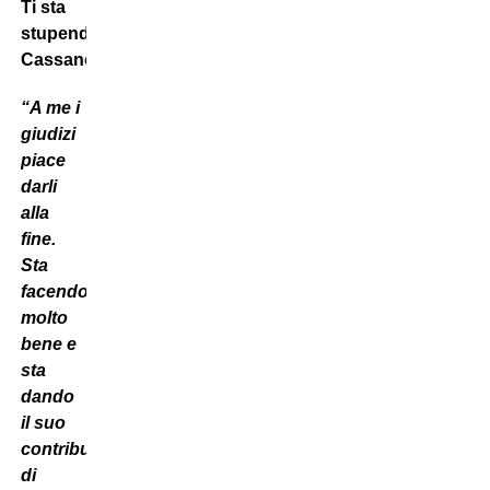
Ti sta
stupendo
Cassano?
“A me i
giudizi
piace
darli
alla
fine.
Sta
facendo
molto
bene e
sta
dando
il suo
contributo,
di