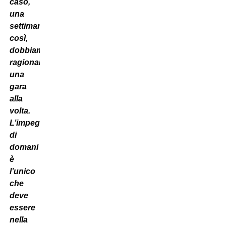
caso,
una
settimana
così,
dobbiamo
ragionare
una
gara
alla
volta.
L’impegno
di
domani
è
l’unico
che
deve
essere
nella