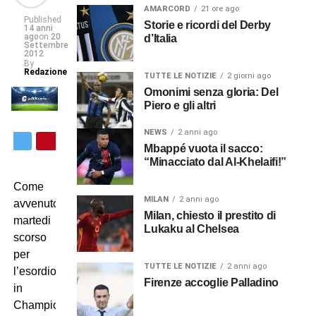
AMARCORD
21 ore ago
Published
Storie e ricordi del Derby
14 anni
ago
on
20
d’Italia
Settembre
2012
By
Redazione
TUTTE LE NOTIZIE
2 giorni ago
Omonimi senza gloria: Del
Piero e gli altri
NEWS
2 anni ago
Mbappé vuota il sacco:
“Minacciato dal Al-Khelaifi!”
Come
MILAN
2 anni ago
avvenuto
Milan, chiesto il prestito di
martedi
Lukaku al Chelsea
scorso
per
TUTTE LE NOTIZIE
2 anni ago
l’esordio
Firenze accoglie Palladino
in
Champions