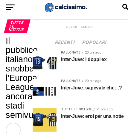
TUTTE
LE
ADVERTISEMENT
NOTIZIE
Il
RECENTI
POPOLARI
pubblico
PALLONATE
20 ore ago
italiano
Inter-Juve: i doppi ex
snobba
l’Europa
PALLONATE
20 ore ago
League,
Inter-Juve: sapevate che…?
ancora
stadi
TUTTE LE NOTIZIE
21 ore ago
semivuoti
Inter-Juve: eroi per una notte