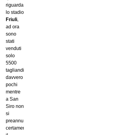
riguarda
lo stadio
Friuli
,
ad ora
sono
stati
venduti
solo
5500
tagliandi,
davvero
pochi
mentre
a San
Siro non
si
preannuncia
certamente