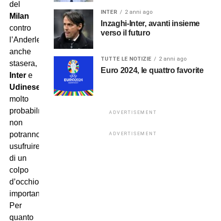
del
INTER
2 anni ago
Milan
Inzaghi-Inter, avanti insieme
contro
verso il futuro
l’Anderlecht,
anche
TUTTE LE NOTIZIE
2 anni ago
stasera,
Euro 2024, le quattro favorite
Inter
e
Udinese
molto
probabilmente
ADVERTISEMENT
non
potranno
ADVERTISEMENT
usufruire
di un
colpo
d’occhio
importante.
Per
quanto