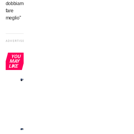
dobbiamo
fare
meglio”
ADVERTISEMENT
YOU
MAY
LIKE
Inter-
Juve:
i
doppi
ex
Inter-