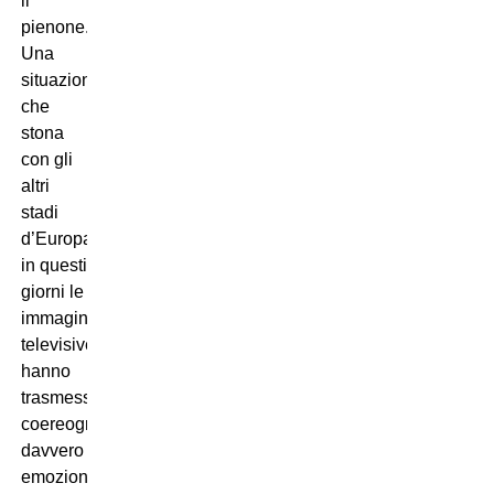
il
pienone.
Una
situazione
che
stona
con gli
altri
stadi
d’Europa,
in questi
giorni le
immagini
televisive
hanno
trasmesso
coereografie
davvero
emozionanti,