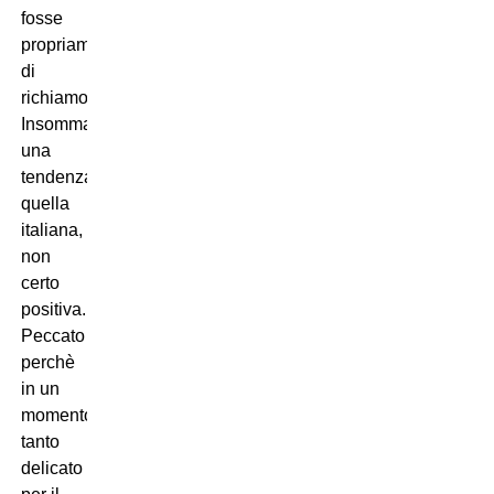
fosse
propriamente
di
richiamo.
Insomma,
una
tendenza
quella
italiana,
non
certo
positiva.
Peccato
perchè
in un
momento
tanto
delicato