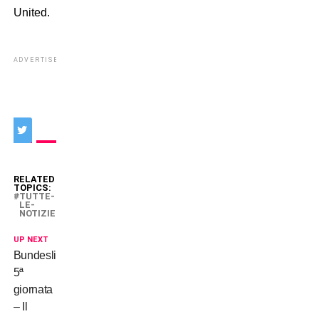
United.
ADVERTISEMENT
RELATED
TOPICS:
TUTTE-
LE-
NOTIZIE
UP NEXT
Bundesliga,
5ª
giornata
– Il