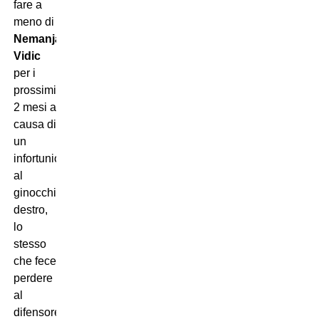
fare a
meno di
Nemanja
Vidic
per i
prossimi
2 mesi a
causa di
un
infortunio
al
ginocchio
destro,
lo
stesso
che fece
perdere
al
difensore