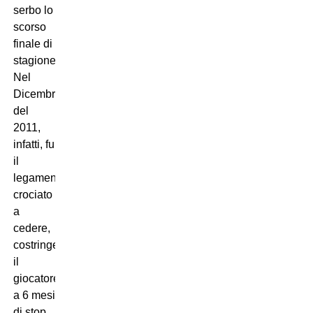
serbo lo
scorso
finale di
stagione.
Nel
Dicembre
del
2011,
infatti, fu
il
legamento
crociato
a
cedere,
costringendo
il
giocatore
a 6 mesi
di stop.