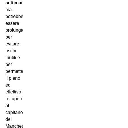
settimane
,
ma
potrebbero
essere
prolungati
per
evitare
rischi
inutili e
per
permettere
il pieno
ed
effettivo
recupero
al
capitano
del
Manchester