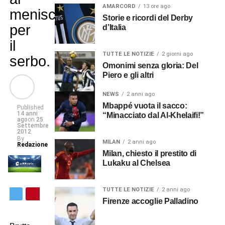
AMARCORD
13 ore ago
menisco
Storie e ricordi del Derby
per
d’Italia
il
TUTTE LE NOTIZIE
2 giorni ago
serbo.
Omonimi senza gloria: Del
Piero e gli altri
NEWS
2 anni ago
Mbappé vuota il sacco:
Published
14 anni
“Minacciato dal Al-Khelaifi!”
ago
on
25
Settembre
2012
By
MILAN
2 anni ago
Redazione
Milan, chiesto il prestito di
Lukaku al Chelsea
TUTTE LE NOTIZIE
2 anni ago
Firenze accoglie Palladino