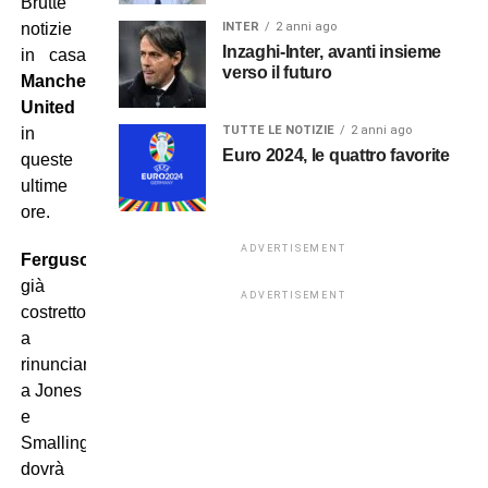
Brutte
INTER
2 anni ago
notizie
Inzaghi-Inter, avanti insieme
in casa
verso il futuro
Manchester
United
TUTTE LE NOTIZIE
2 anni ago
in
Euro 2024, le quattro favorite
queste
ultime
ore.
ADVERTISEMENT
Ferguson
,
già
ADVERTISEMENT
costretto
a
rinunciare
a Jones
e
Smalling,
dovrà