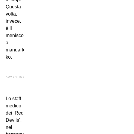
Questa
volta,
invece,
è il
menisco
a
mandarlo
ko.
ADVERTISEMENT
Lo staff
medico
dei ‘Red
Devils’,
nel