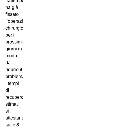
frattempo,
ha già
fissato
l’operazione
chirurgica
per i
prossimi
giorni in
modo
da
ridurre il
problema.
I tempi
di
recupero
stimati
si
attestano
sulle
8