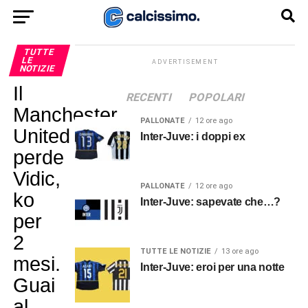
TUTTE
LE
ADVERTISEMENT
NOTIZIE
Il
RECENTI
POPOLARI
Manchester
PALLONATE
12 ore ago
United
Inter-Juve: i doppi ex
perde
Vidic,
PALLONATE
12 ore ago
ko
Inter-Juve: sapevate che…?
per
2
TUTTE LE NOTIZIE
13 ore ago
mesi.
Inter-Juve: eroi per una notte
Guai
al