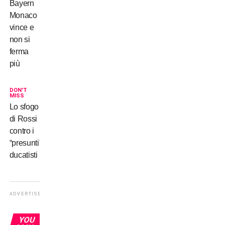
Bayern
Monaco
vince e
non si
ferma
più
DON'T
MISS
Lo sfogo
di Rossi
contro i
“presunti”
ducatisti
ADVERTISEMENT
YOU