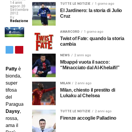
14 anni
TUTTE LE NOTIZIE
1 giorno ago
ago
on
20
Settembre
El Jardinero: la storia di Julio
2012
Cruz
By
Redazione
AMARCORD
1 giorno ago
Twist of Fate: quando la storia
cambia
NEWS
2 anni ago
Mbappé vuota il sacco:
“Minacciato dal Al-Khelaifi!”
Patty
è
bionda,
super
MILAN
2 anni ago
Milan, chiesto il prestito di
tifosa
Lukaku al Chelsea
del
Paraguay,
Daysy
,
TUTTE LE NOTIZIE
2 anni ago
Firenze accoglie Palladino
rossa,
ama il