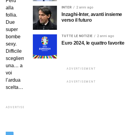
Perù
alla
INTER
2 anni ago
Inzaghi-Inter, avanti insieme
follia.
verso il futuro
Due
super
TUTTE LE NOTIZIE
2 anni ago
bombe
Euro 2024, le quattro favorite
sexy.
Difficile
sceglierne
una… a
ADVERTISEMENT
voi
l’ardua
ADVERTISEMENT
scelta…
ADVERTISEMENT