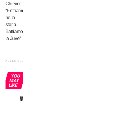
Chievo:
“Entriamo
nella
storia.
Battiamo
la Juve”
ADVERTISEMENT
YOU
MAY
LIKE
Omonimi
senza
gloria:
Del
Piero