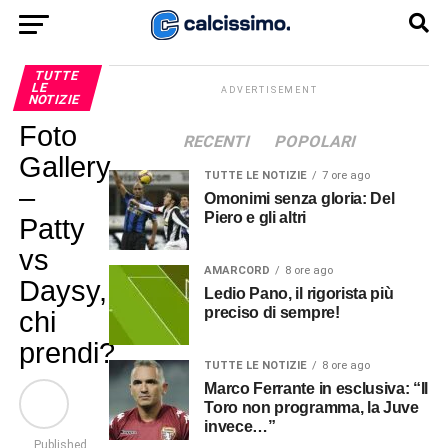
TUTTE
LE
ADVERTISEMENT
NOTIZIE
Foto
RECENTI
POPOLARI
Gallery
TUTTE LE NOTIZIE
7 ore ago
–
Omonimi senza gloria: Del
Piero e gli altri
Patty
vs
AMARCORD
8 ore ago
Daysy,
Ledio Pano, il rigorista più
preciso di sempre!
chi
prendi?
TUTTE LE NOTIZIE
8 ore ago
Marco Ferrante in esclusiva: “Il
Toro non programma, la Juve
invece…”
Published