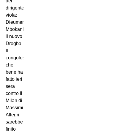
del
dirigente
viola:
Dieumerci
Mbokani,
il nuovo
Drogba.
Il
congolese,
che
bene ha
fatto ieri
sera
contro il
Milan di
Massimiliano
Allegri,
sarebbe
finito