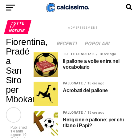
TUTTE
LE
ADVERTISEMENT
NOTIZIE
Fiorentina,
RECENTI
POPOLARI
Pradè
TUTTE LE NOTIZIE
18 ore ago
a
Il pallone a volte entra nel
vocabolario
San
Siro
PALLONATE
18 ore ago
per
Acrobati del pallone
Mbokani
PALLONATE
18 ore ago
Religione e pallone: per chi
tifano i Papi?
Published
14 anni
ago
on
19