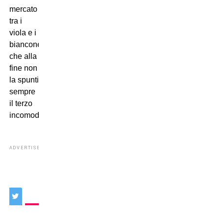
mercato
tra i
viola e i
bianconeri,
che alla
fine non
la spunti
sempre
il terzo
incomodo?…
ADVERTISEMENT