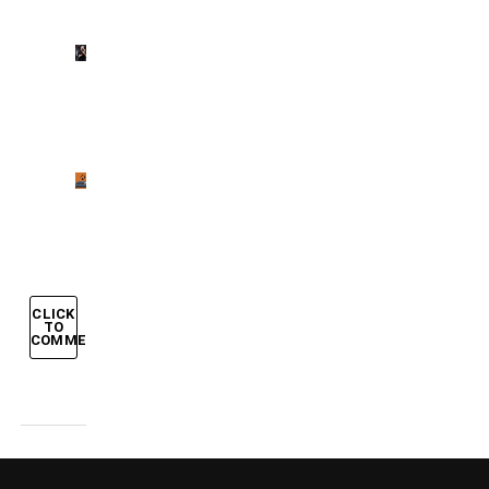
Mercenari
del
pallone
Allenamenti
incredibili
CLICK
TO
COMMENT