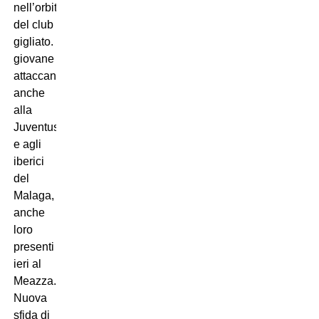
nell’orbita
del club
gigliato. Il
giovane
attaccante piace
anche
alla
Juventus
e agli
iberici
del
Malaga,
anche
loro
presenti
ieri al
Meazza.
Nuova
sfida di