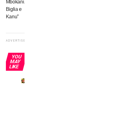
Mbokani,
Biglia e
Kanu”
ADVERTISEMENT
YOU
MAY
LIKE
Il
pallone
a
volte
entra
nel
vocabolario