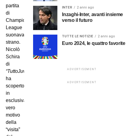
partita
INTER
2 anni ago
di
Inzaghi-Inter, avanti insieme
verso il futuro
Champions
League
suonava
TUTTE LE NOTIZIE
2 anni ago
strano.
Euro 2024, le quattro favorite
Nicolò
Schira
di
ADVERTISEMENT
“TuttoJuve.com”
ha
ADVERTISEMENT
scoperto
in
esclusiva il
vero
motivo
della
“visita”