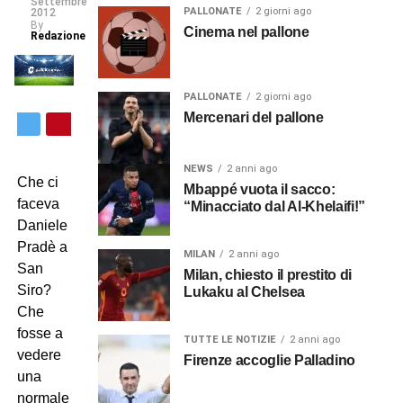
Settembre
PALLONATE
2 giorni ago
2012
By
Cinema nel pallone
Redazione
PALLONATE
2 giorni ago
Mercenari del pallone
NEWS
2 anni ago
Che ci
Mbappé vuota il sacco:
faceva
“Minacciato dal Al-Khelaifi!”
Daniele
Pradè a
MILAN
2 anni ago
San
Milan, chiesto il prestito di
Siro?
Lukaku al Chelsea
Che
fosse a
TUTTE LE NOTIZIE
2 anni ago
vedere
Firenze accoglie Palladino
una
normale