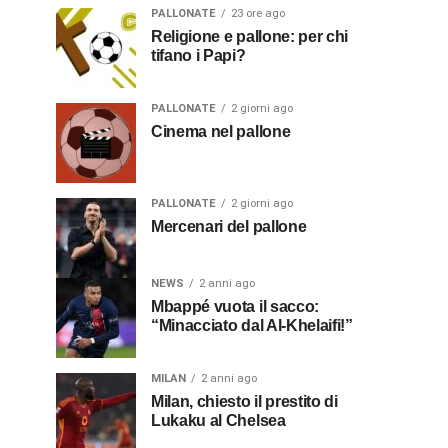
PALLONATE
23 ore ago
Religione e pallone: per chi
tifano i Papi?
PALLONATE
2 giorni ago
Cinema nel pallone
PALLONATE
2 giorni ago
Mercenari del pallone
NEWS
2 anni ago
Mbappé vuota il sacco:
“Minacciato dal Al-Khelaifi!”
MILAN
2 anni ago
Milan, chiesto il prestito di
Lukaku al Chelsea