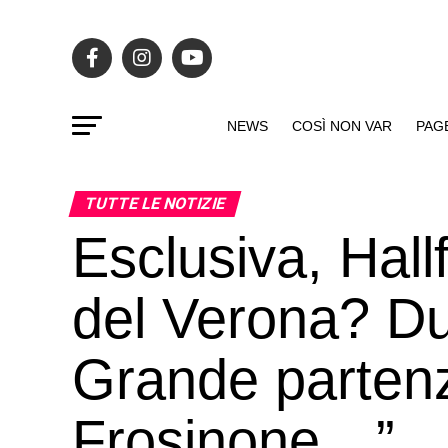
NEWS
COSÌ NON VAR
PAG
TUTTE LE NOTIZIE
Esclusiva, Hall
del Verona? Du
Grande partenza
Frosinone…”