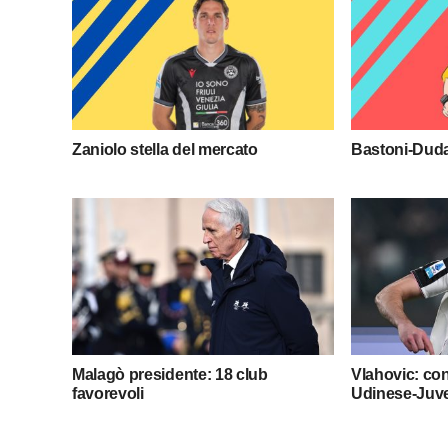
Zaniolo stella del mercato
Bastoni-Duda:
Malagò presidente: 18 club
Vlahovic: con
favorevoli
Udinese-Juv