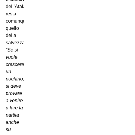
dell’Atalanta
resta
comunque
quello
della
salvezza:
“Se si
vuole
crescere
un
pochino,
si deve
provare
a venire
a fare la
partita
anche
su