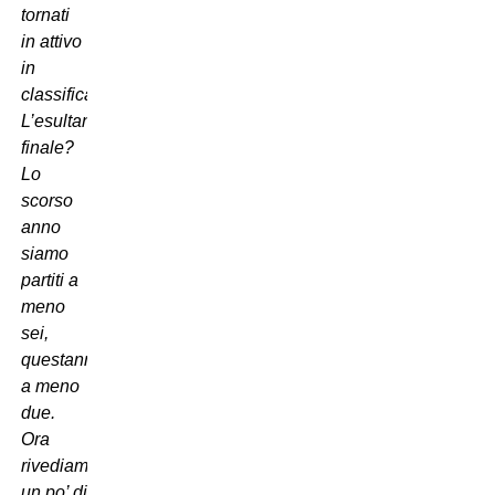
tornati
in attivo
in
classifica.
L’esultanza
finale?
Lo
scorso
anno
siamo
partiti a
meno
sei,
questanno
a meno
due.
Ora
rivediamo
un po’ di