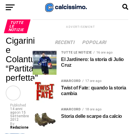
TUTTE
LE
ADVERTISEMENT
NOTIZIE
Cigarini
RECENTI
POPOLARI
e
TUTTE LE NOTIZIE
16 ore ago
Colantuono:
El Jardinero: la storia di Julio
Cruz
“Partita
perfetta”
AMARCORD
17 ore ago
Twist of Fate: quando la storia
cambia
Published
14 anni
AMARCORD
18 ore ago
ago
on
15
Storia delle scarpe da calcio
Settembre
2012
By
Redazione