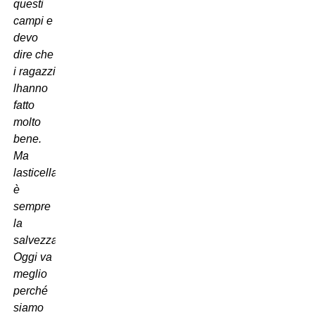
questi
campi e
devo
dire che
i ragazzi
lhanno
fatto
molto
bene.
Ma
lasticella
è
sempre
la
salvezza.
Oggi va
meglio
perché
siamo