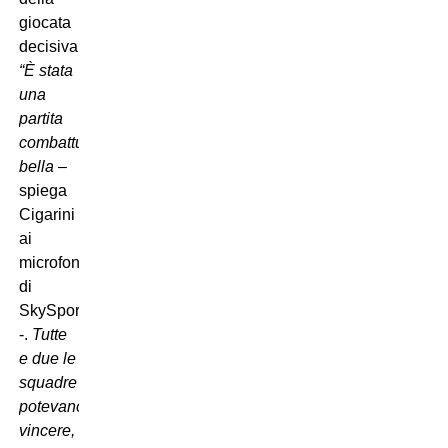
giocata
decisiva:
“È stata
una
partita
combattuta,
bella
–
spiega
Cigarini
ai
microfoni
di
SkySport
-.
Tutte
e due le
squadre
potevano
vincere,