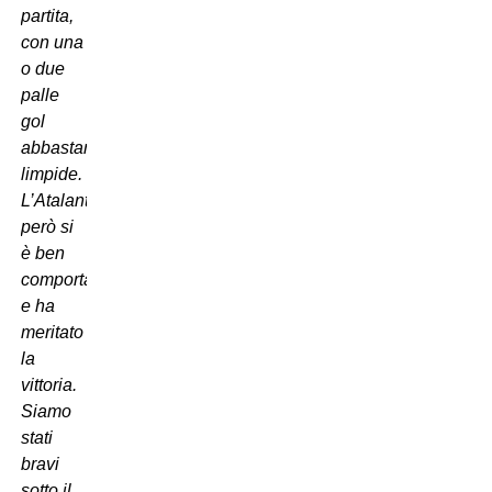
partita,
con una
o due
palle
gol
abbastanza
limpide.
L’Atalanta
però si
è ben
comportata
e ha
meritato
la
vittoria.
Siamo
stati
bravi
sotto il