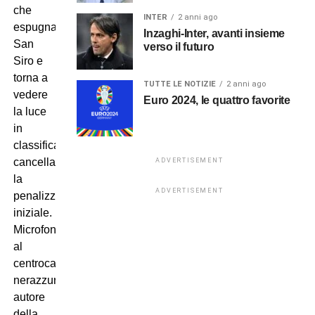
che
INTER
2 anni ago
espugna
Inzaghi-Inter, avanti insieme
San
verso il futuro
Siro e
torna a
TUTTE LE NOTIZIE
2 anni ago
vedere
Euro 2024, le quattro favorite
la luce
in
classifica,
cancellando
ADVERTISEMENT
la
ADVERTISEMENT
penalizzazione
iniziale.
Microfoni
al
centrocampista
nerazzurro,
autore
della