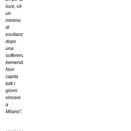
luce, cè
un
minimo
di
esultanza
dopo
una
sofferenza
tremenda.
Non
capita
tutti i
giorni
vincere
a
Milano”
.