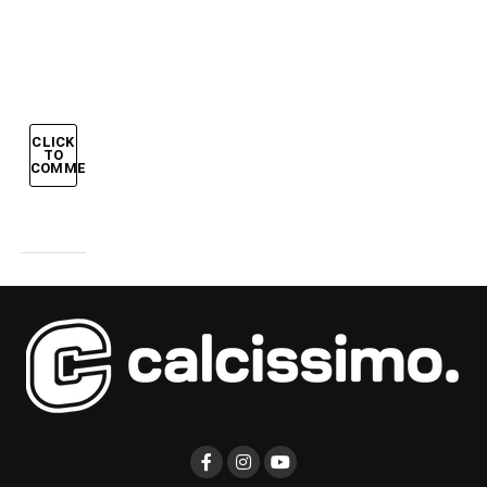
del
pallone
CLICK
TO
COMMENT