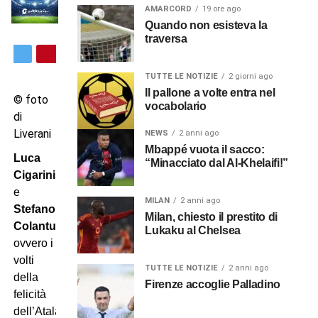
AMARCORD
19 ore ago
Quando non esisteva la
traversa
TUTTE LE NOTIZIE
2 giorni ago
Il pallone a volte entra nel
© foto
vocabolario
di
Liverani
NEWS
2 anni ago
Mbappé vuota il sacco:
Luca
“Minacciato dal Al-Khelaifi!”
Cigarini
e
MILAN
2 anni ago
Stefano
Milan, chiesto il prestito di
Colantuono
,
Lukaku al Chelsea
ovvero i
volti
TUTTE LE NOTIZIE
2 anni ago
della
Firenze accoglie Palladino
felicità
dell’Atalanta