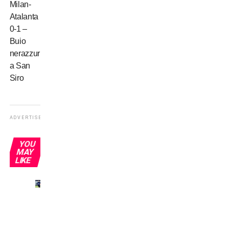
Milan-
Atalanta
0-1 –
Buio
nerazzurro
a San
Siro
ADVERTISEMENT
YOU
MAY
LIKE
El
Jardinero:
la
storia