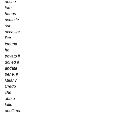
anche
loro
hanno
avuto le
sue
occasioni.
Per
fortuna
ho
trovato il
gol ed è
andata
bene. Il
Milan?
Credo
che
abbia
fatto
unottima