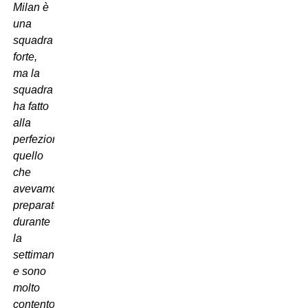
Milan è
una
squadra
forte,
ma la
squadra
ha fatto
alla
perfezione
quello
che
avevamo
preparato
durante
la
settimana
e sono
molto
contento.