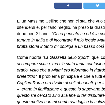
E’ un Massimo Cellino che non ci sta, che vuole
difendersi e, per farlo meglio, ha preso la drast
dopo ben 21 anni:
“Ci ho pensato su ed è la co
tornare in Italia e di incontrare il mio legale M
brutta storia intanto mi obbliga a un passo cos
Come riporta
“La Gazzetta dello Sport”
quel com
accampare scuse, ma c’è stata tanta confusione 
orario, visto che a Miami ero informato in rita
prefettizio”.
Il problema principale è che a tutti è
Cagliari-Roma era rivolto ai soli abbonati, per
–
erano in fibrillazione e questo lo sapevano b
questo s’è cercato sino alla fine di far disputar
questo motivo non mi sembrava logica la soluzi