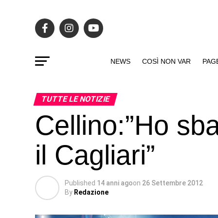
NEWS
COSÌ NON VAR
PAG
TUTTE LE NOTIZIE
Cellino:”Ho sba
il Cagliari”
Published
14 anni ago
on
26 Settembre 2012
By
Redazione