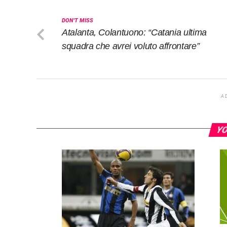
DON'T MISS
Atalanta, Colantuono: “Catania ultima
squadra che avrei voluto affrontare”
A
YO