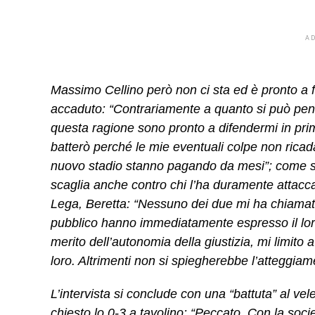
A
Massimo Cellino però non ci sta ed è pronto a f
accaduto:
“Contrariamente a quanto si può pensa
questa ragione sono pronto a difendermi in prima 
batterò perché le mie eventuali colpe non ricadan
nuovo stadio stanno pagando da mesi”;
come se
scaglia anche contro chi l’ha duramente attaccat
Lega, Beretta:
“Nessuno dei due mi ha chiamato 
pubblico hanno immediatamente espresso il lor
merito dell’autonomia della giustizia, mi limito
loro. Altrimenti non si spiegherebbe l’atteggiam
L’intervista si conclude con una “battuta” al vel
chiesto lo 0-3 a tavolino:
“Peccato. Con la societ