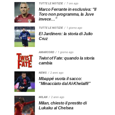
TUTTE LE NOTIZIE
7 ore ago
Marco Ferrante in esclusiva: “Il
Toro non programma, la Juve
invece…”
TUTTE LE NOTIZIE
1 giorno ago
El Jardinero: la storia di Julio
Cruz
AMARCORD
1 giorno ago
Twist of Fate: quando la storia
cambia
NEWS
2 anni ago
Mbappé vuota il sacco:
“Minacciato dal Al-Khelaifi!”
MILAN
2 anni ago
Milan, chiesto il prestito di
Lukaku al Chelsea