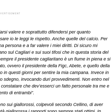
DVERTISEMENT
arsi valere e soprattutto difendersi per quanto
re io le leggi le rispetto. Anche quelle del calcio. Per
persona e a far valere i miei diritti. Di sicuro mi
o sul Cagliari e sui suoi tifosi che in questa storia del
mpre il presidente cagliaritano è un fiume in piena e si
o, ovvero il presidente della Figc, Abete, e quello della
in questi giorni per sentire la mia campana. Invece in
o sdegno, invocando duri provvedimenti. Non entro nel
 a constatare che dev’esserci un fatto personale tra me e
ento di entrambi”.
eno sui giallorossi, colpevoli secondo Cellino, di aver
à giallorossa i rapporti sono sempre stati ottimi. In