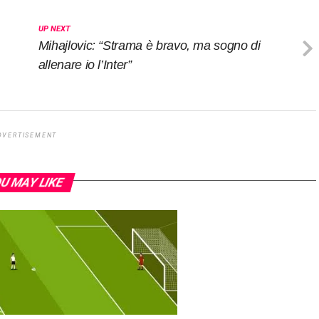
UP NEXT
Mihajlovic: “Strama è bravo, ma sogno di
allenare io l’Inter”
DVERTISEMENT
U MAY LIKE