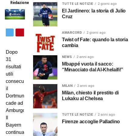
Redazione
TUTTE LE NOTIZIE
2 giorni ago
El Jardinero: la storia di Julio
Cruz
AMARCORD
2 giorni ago
Twist of Fate: quando la storia
cambia
Dopo
NEWS
2 anni ago
31
Mbappé vuota il sacco:
risultati
“Minacciato dal Al-Khelaifi!”
utili
consecutivi
MILAN
2 anni ago
il
Milan, chiesto il prestito di
Dortmund
Lukaku al Chelsea
cade ad
Amburgo.
TUTTE LE NOTIZIE
2 anni ago
Il
Firenze accoglie Palladino
Bayern
continua