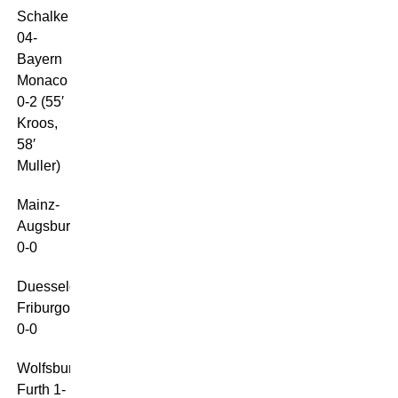
Schalke
04-
Bayern
Monaco
0-2 (55′
Kroos,
58′
Muller)
Mainz-
Augsburg
0-0
Duesseldof-
Friburgo
0-0
Wolfsburg-
Furth 1-