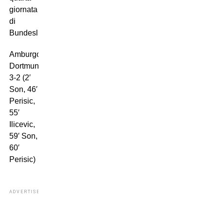
giornata
di
Bundesliga:
Amburgo-
Dortmund
3-2 (2′
Son, 46′
Perisic,
55′
Ilicevic,
59′ Son,
60′
Perisic)
ADVERTISEMENT