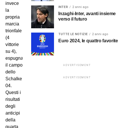
invece
INTER
2 anni ago
la
Inzaghi-Inter, avanti insieme
propria
verso il futuro
marcia
trionfale
TUTTE LE NOTIZIE
2 anni ago
(4
Euro 2024, le quattro favorite
vittorie
su 4),
espugnando
il campo
ADVERTISEMENT
dello
ADVERTISEMENT
Schalke
04.
Questi i
risultati
degli
anticipi
della
quarta