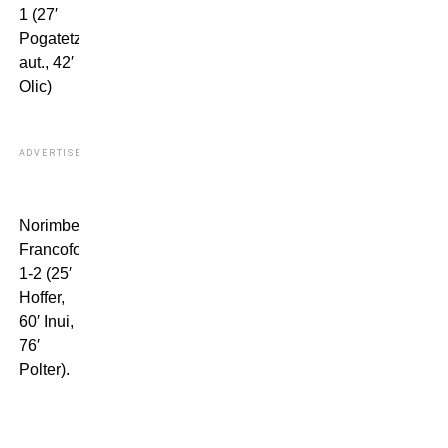
1 (27′
Pogatetz
aut., 42′
Olic)
ADVERTISEMENT
Norimberga-
Francoforte
1-2 (25′
Hoffer,
60′ Inui,
76′
Polter).