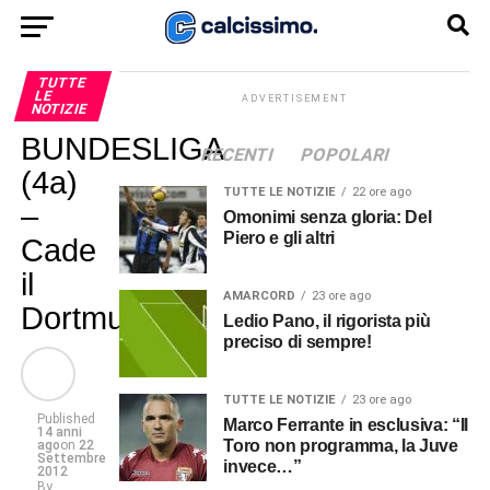
TUTTE
LE
ADVERTISEMENT
NOTIZIE
BUNDESLIGA
RECENTI
POPOLARI
(4a)
TUTTE LE NOTIZIE
22 ore ago
–
Omonimi senza gloria: Del
Piero e gli altri
Cade
il
AMARCORD
23 ore ago
Dortmund!
Ledio Pano, il rigorista più
preciso di sempre!
TUTTE LE NOTIZIE
23 ore ago
Published
Marco Ferrante in esclusiva: “Il
14 anni
Toro non programma, la Juve
ago
on
22
Settembre
invece…”
2012
By