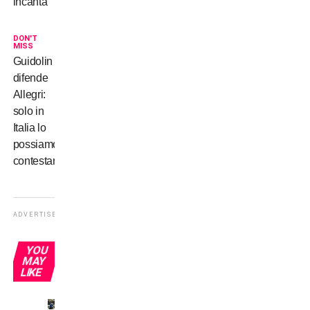
incanta
DON'T
MISS
Guidolin
difende
Allegri:
solo in
Italia lo
possiamo
contestare…
ADVERTISEMENT
YOU
MAY
LIKE
Omonimi