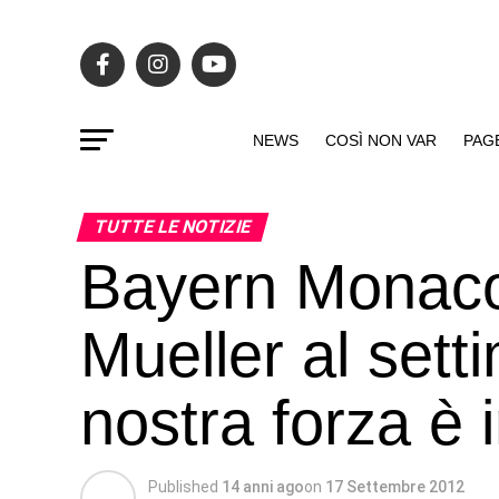
NEWS
COSÌ NON VAR
PAG
TUTTE LE NOTIZIE
Bayern Monac
Mueller al sett
nostra forza è
Published
14 anni ago
on
17 Settembre 2012