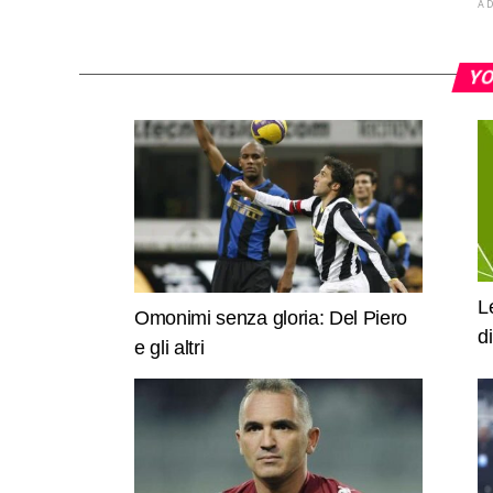
A
YO
L
Omonimi senza gloria: Del Piero
d
e gli altri