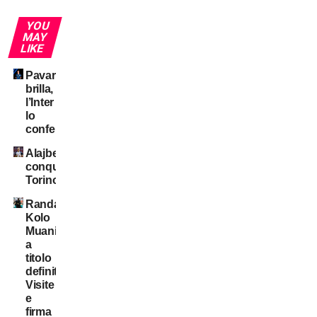
YOU
MAY
LIKE
Pavard
brilla,
l’Inter
lo
conferma?
Alajbegovic
conquista
Torino
Randal
Kolo
Muani:
a
titolo
definitivo!
Visite
e
firma