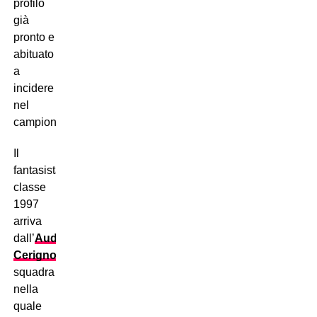
profilo
già
pronto e
abituato
a
incidere
nel
campionato.
Il
fantasista
classe
1997
arriva
dall’
Audace
Cerignola
,
squadra
nella
quale