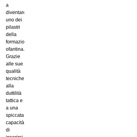
a
diventare
uno dei
pilastri
della
formazione
ofantina.
Grazie
alle sue
qualità
tecniche,
alla
duttilità
tattica e
a una
spiccata
capacità
di