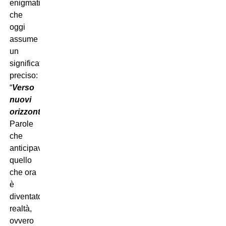
enigmatica
che
oggi
assume
un
significato
preciso:
“
Verso
nuovi
orizzonti”
.
Parole
che
anticipavano
quello
che ora
è
diventato
realtà,
ovvero