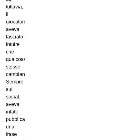
tuttavia,
il
giocatore
aveva
lasciato
intuire
che
qualcosa
stesse
cambiando.
Sempre
sui
social,
aveva
infatti
pubblicato
una
frase