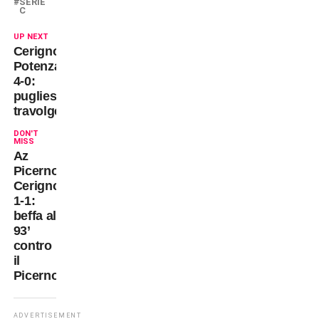
SERIE
C
UP NEXT
Cerignola-
Potenza
4-0:
pugliesi
travolgenti!
DON'T
MISS
Az
Picerno-
Cerignola
1-1:
beffa al
93’
contro
il
Picerno
ADVERTISEMENT