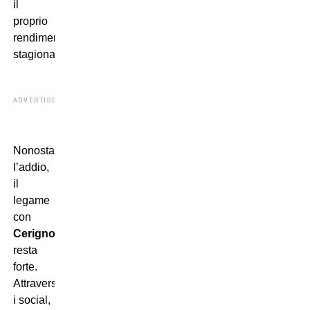
il
proprio
rendimento
stagionale.
ADVERTISEMENT
Nonostante
l’addio,
il
legame
con
Cerignola
resta
forte.
Attraverso
i social,