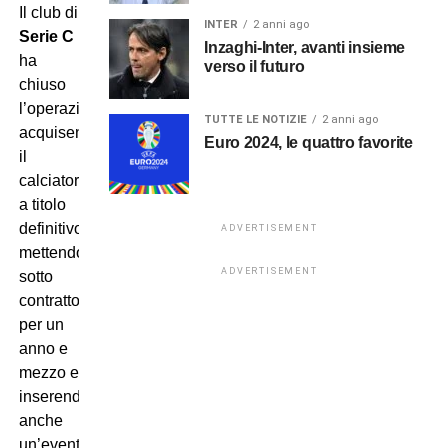
Il club di
INTER
2 anni ago
Serie C
Inzaghi-Inter, avanti insieme
ha
verso il futuro
chiuso
l’operazione
TUTTE LE NOTIZIE
2 anni ago
acquisendo
Euro 2024, le quattro favorite
il
calciatore
a titolo
definitivo,
ADVERTISEMENT
mettendolo
ADVERTISEMENT
sotto
contratto
per un
anno e
mezzo e
inserendo
anche
un’eventuale