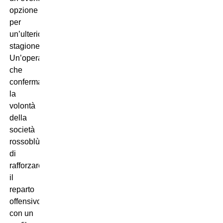
opzione
per
un’ulteriore
stagione.
Un’operazione
che
conferma
la
volontà
della
società
rossoblù
di
rafforzare
il
reparto
offensivo
con un