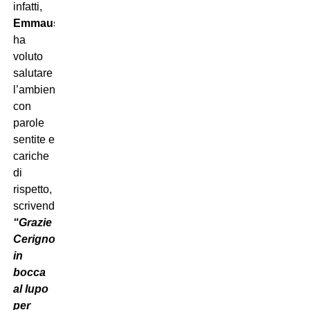
infatti,
Emmausso
ha
voluto
salutare
l’ambiente
con
parole
sentite e
cariche
di
rispetto,
scrivendo:
“Grazie
Cerignola,
in
bocca
al lupo
per