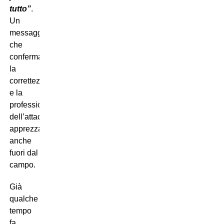
tutto”
.
Un
messaggio
che
conferma
la
correttezza
e la
professionalità
dell’attaccante,
apprezzate
anche
fuori dal
campo.
Già
qualche
tempo
fa,