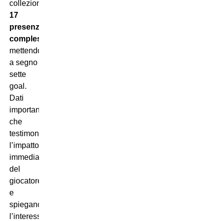
collezionato
17
presenze
complessive
,
mettendo
a segno
sette
goal.
Dati
importanti
che
testimoniano
l’impatto
immediato
del
giocatore
e
spiegano
l’interesse