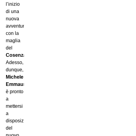
l’inizio
di una
nuova
avventura
con la
maglia
del
Cosenza
.
Adesso,
dunque,
Michele
Emmausso
è pronto
a
mettersi
a
disposizione
del
nuovo