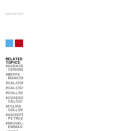
ADVERTISEMENT
RELATED
TOPICS:
AUDACE
CERIGNOLA
BEPPE
BIANCONERO
CALCIOMERCATO
CALCISSIMO
COLLOVATI
COSENZA
CALCIO
FULVIO
COLLOVATI
GIUSEPPE
PETRUZZINI
MICHELE
EMMAUSSO