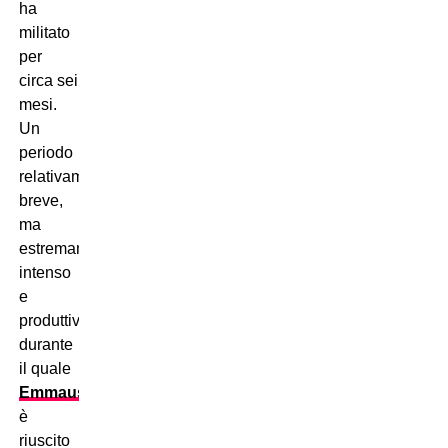
ha
militato
per
circa sei
mesi.
Un
periodo
relativamente
breve,
ma
estremamente
intenso
e
produttivo,
durante
il quale
Emmausso
è
riuscito