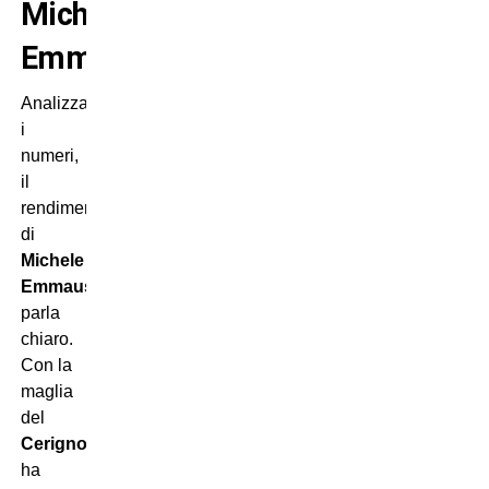
Michele
Emmausso
Analizzando
i
numeri,
il
rendimento
di
Michele
Emmausso
parla
chiaro.
Con la
maglia
del
Cerignola
ha