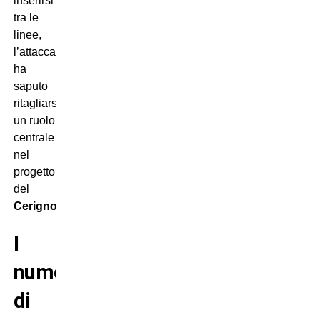
inserirsi
tra le
linee,
l’attaccante
ha
saputo
ritagliarsi
un ruolo
centrale
nel
progetto
del
Cerignola
.
I
numeri
di