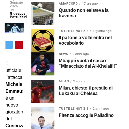
Gennaio
AMARCORD
17 ore ago
2026
Quando non esisteva la
By
Giuseppe
traversa
Petruzzini
TUTTE LE NOTIZIE
1 giorno ago
Il pallone a volte entra nel
vocabolario
NEWS
2 anni ago
Mbappé vuota il sacco:
È
“Minacciato dal Al-Khelaifi!”
ufficiale:
l’attaccante
MILAN
2 anni ago
Michele
Milan, chiesto il prestito di
Emmausso
Lukaku al Chelsea
è un
nuovo
TUTTE LE NOTIZIE
2 anni ago
giocatore
Firenze accoglie Palladino
del
Cosenza
.