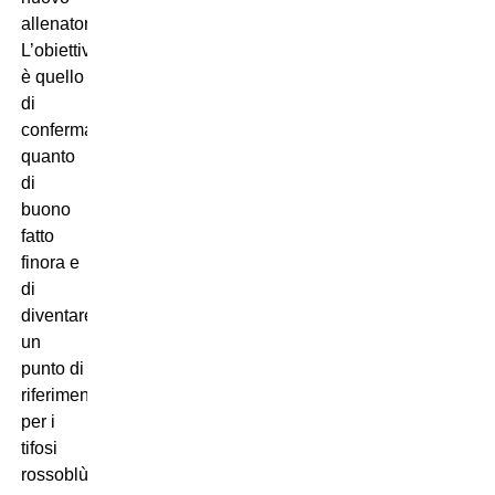
allenatore.
L’obiettivo
è quello
di
confermare
quanto
di
buono
fatto
finora e
di
diventare
un
punto di
riferimento
per i
tifosi
rossoblù.