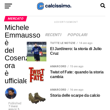
MERCATO
ADVERTISEMENT
Michele
Emmausso
RECENTI
POPOLARI
è
TUTTE LE NOTIZIE
14 ore ago
del
El Jardinero: la storia di Julio
Cruz
Cosenza:
ora
AMARCORD
15 ore ago
è
Twist of Fate: quando la storia
cambia
ufficiale!
AMARCORD
16 ore ago
Storia delle scarpe da calcio
Published
7 mesi
ago
on
5