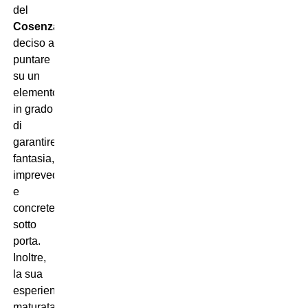
del
Cosenza
,
deciso a
puntare
su un
elemento
in grado
di
garantire
fantasia,
imprevedibilità
e
concretezza
sotto
porta.
Inoltre,
la sua
esperienza
maturata