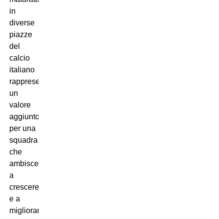
in
diverse
piazze
del
calcio
italiano
rappresenta
un
valore
aggiunto
per una
squadra
che
ambisce
a
crescere
e a
migliorare