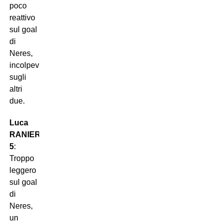
poco
reattivo
sul goal
di
Neres,
incolpevole
sugli
altri
due.
Luca
RANIERI
5
:
Troppo
leggero
sul goal
di
Neres,
un