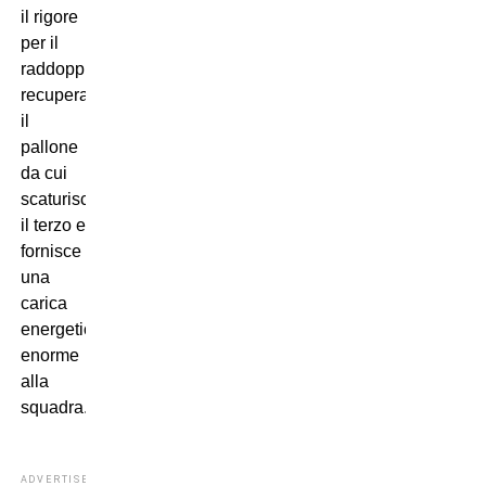
il rigore
per il
raddoppio,
recupera
il
pallone
da cui
scaturisce
il terzo e
fornisce
una
carica
energetica
enorme
alla
squadra.
ADVERTISEMENT