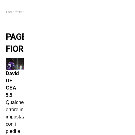
ADVERTISEMENT
PAGELLE
FIORENTINA
David
DE
GEA
5.5
:
Qualche
errore in
impostazione
con i
piedi e