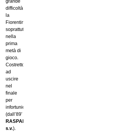
grande
difficoltà
la
Fiorentina
soprattutto
nella
prima
metà di
gioco.
Costretto
ad
uscire
nel
finale
per
infortunio.
(dall’89’
Giacomo
RASPADORI
s.v.
).