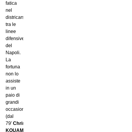
fatica
nel
districarsi
tra le
linee
difensive
del
Napoli.
La
fortuna
non lo
assiste
in un
paio di
grandi
occasioni.
(dal
79′
Christian
KOUAMÉ