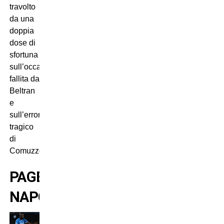
travolto
da una
doppia
dose di
sfortuna
sull’occasione
fallita da
Beltran
e
sull’errore
tragico
di
Comuzzo.
PAGELLE
NAPOLI