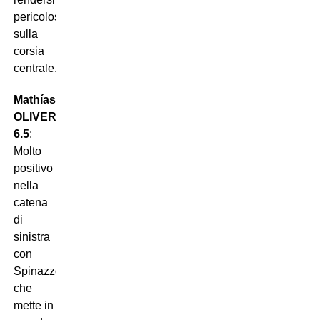
pericolosa,
sulla
corsia
centrale.
Mathías
OLIVERA
6.5
:
Molto
positivo
nella
catena
di
sinistra
con
Spinazzola
che
mette in