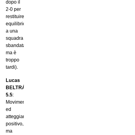
dopo il
2-0 per
restituire
equilibrio
a una
squadra
sbandata,
ma è
troppo
tardi).
Lucas
BELTRÁN
5.5
:
Movimento
ed
atteggiamento
positivo,
ma