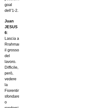
goal
dell’1-2.
Juan
JESUS
6
:
Lascia a
Rrahmani
il grosso
del
lavoro.
Difficile,
però,
vedere
la
Fiorentina
sfondare,
o
rendersi