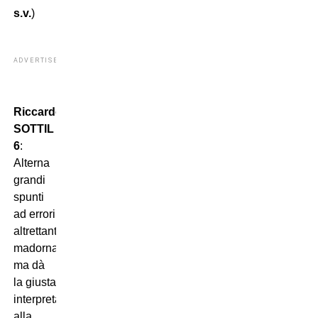
s.v.
)
ADVERTISEMENT
Riccardo
SOTTIL
6
:
Alterna
grandi
spunti
ad errori
altrettanto
madornali,
ma dà
la giusta
interpretazione
alla