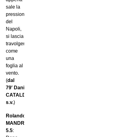
sale la
pressione
del
Napoli,
si lascia
travolgere
come
una
foglia al
vento.
(
dal
79′ Danilo
CATALDI
s.v.
)
Rolando
MANDRAGORA
5.5
: