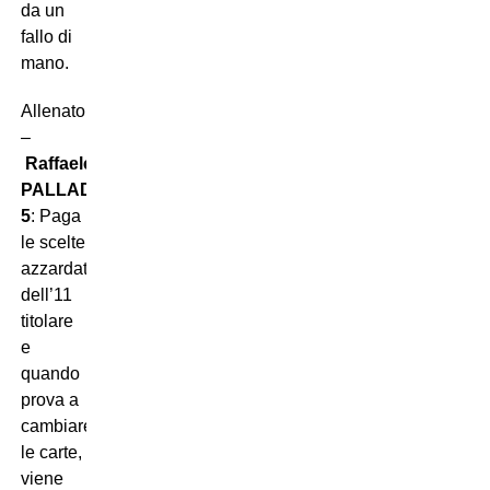
da un
fallo di
mano.
Allenatore
–
Raffaele
PALLADINO
5
: Paga
le scelte
azzardate
dell’11
titolare
e
quando
prova a
cambiare
le carte,
viene