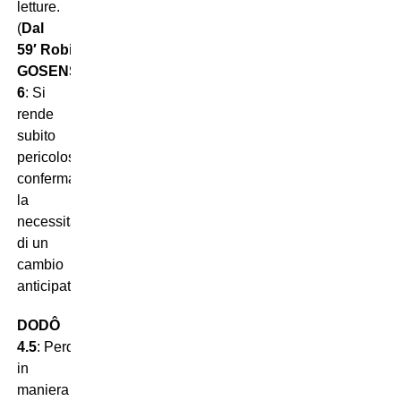
letture.
(
Dal
59′
Robin
GOSENS
6
: Si
rende
subito
pericoloso,
confermando
la
necessità
di un
cambio
anticipato).
DODÔ
4.5
: Perde
in
maniera