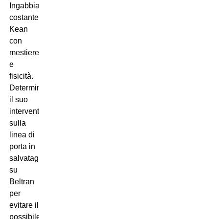
Ingabbia
costantemente
Kean
con
mestiere
e
fisicità.
Determinante
il suo
intervento
sulla
linea di
porta in
salvataggio
su
Beltran
per
evitare il
possibile