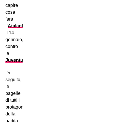
capire
cosa
farà
l’
Atalanta
,
il 14
gennaio,
contro
la
Juventus
.
Di
seguito,
le
pagelle
di tutti i
protagonisti
della
partita.