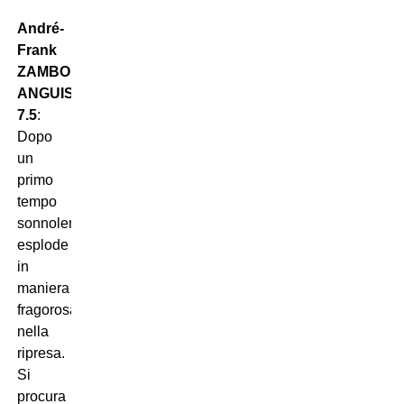
André-
Frank
ZAMBO
ANGUISSA
7.5
:
Dopo
un
primo
tempo
sonnolento,
esplode
in
maniera
fragorosa
nella
ripresa.
Si
procura