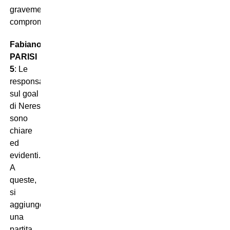
gravemente
compromessa).
Fabiano
PARISI
5
: Le
responsabilità
sul goal
di Neres
sono
chiare
ed
evidenti.
A
queste,
si
aggiunge
una
partita