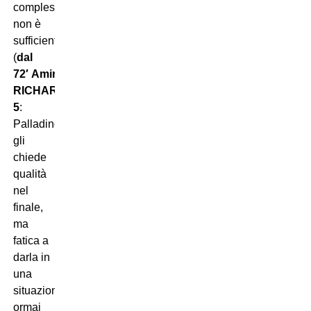
complesso,
non è
sufficiente.
(
dal
72′ Amir
RICHARDSON
5
:
Palladino
gli
chiede
qualità
nel
finale,
ma
fatica a
darla in
una
situazione
ormai