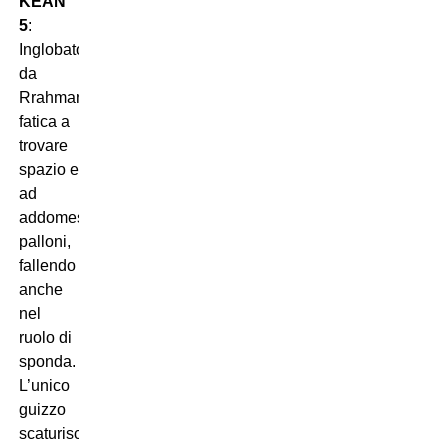
KEAN
5
:
Inglobato
da
Rrahmani,
fatica a
trovare
spazio e
ad
addomesticare
palloni,
fallendo
anche
nel
ruolo di
sponda.
L’unico
guizzo
scaturisce