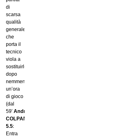
di
scarsa
qualità
generale
che
porta il
tecnico
viola a
sostituirlo
dopo
nemmeno
un’ora
di gioco
(dal
59′
Andrea
COLPANI
5.5
:
Entra