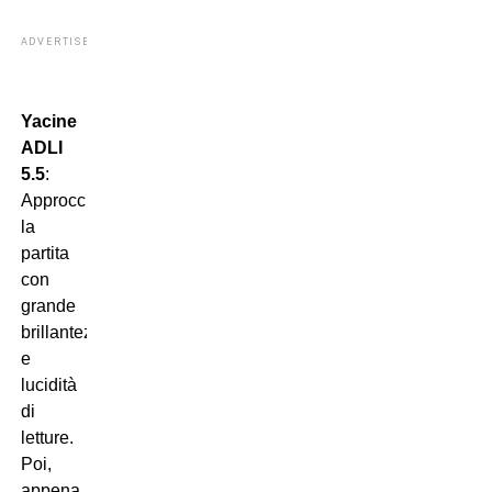
ADVERTISEMENT
Yacine
ADLI
5.5
:
Approccia
la
partita
con
grande
brillantezza
e
lucidità
di
letture.
Poi,
appena