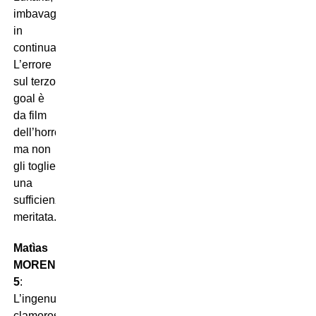
imbavagliandolo
in
continuazione.
L’errore
sul terzo
goal è
da film
dell’horror,
ma non
gli toglie
una
sufficienza
meritata.
Matìas
MORENO
5
:
L’ingenuità
clamorosa