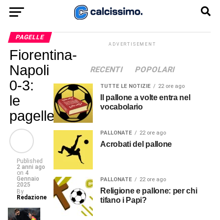
PAGELLE
ADVERTISEMENT
Fiorentina-
Napoli
RECENTI
POPOLARI
0-3:
TUTTE LE NOTIZIE
22 ore ago
le
Il pallone a volte entra nel
vocabolario
pagelle
PALLONATE
22 ore ago
Acrobati del pallone
Published
2 anni ago
on
4
Gennaio
PALLONATE
22 ore ago
2025
Religione e pallone: per chi
By
Redazione
tifano i Papi?