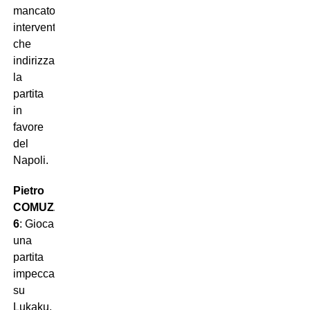
mancato
intervento
che
indirizza
la
partita
in
favore
del
Napoli.
Pietro
COMUZZO
6
: Gioca
una
partita
impeccabile
su
Lukaku,