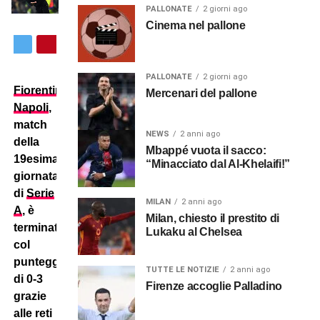
PALLONATE
2 giorni ago
Cinema nel pallone
PALLONATE
2 giorni ago
Fiorentina
–
Mercenari del pallone
Napoli
,
match
NEWS
2 anni ago
della
Mbappé vuota il sacco:
19esima
“Minacciato dal Al-Khelaifi!”
giornata
di
Serie
MILAN
2 anni ago
A
, è
Milan, chiesto il prestito di
terminato
Lukaku al Chelsea
col
punteggio
TUTTE LE NOTIZIE
2 anni ago
di 0-3
Firenze accoglie Palladino
grazie
alle reti