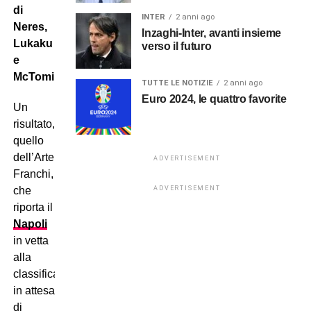
di
INTER
2 anni ago
Neres,
Inzaghi-Inter, avanti insieme
Lukaku
verso il futuro
e
McTominay.
TUTTE LE NOTIZIE
2 anni ago
Euro 2024, le quattro favorite
Un
risultato,
quello
dell’Artemio
ADVERTISEMENT
Franchi,
ADVERTISEMENT
che
riporta il
Napoli
in vetta
alla
classifica:
in attesa
di