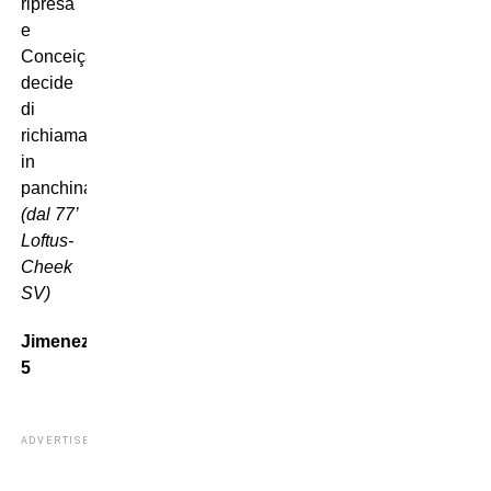
ripresa
e
Conceição
decide
di
richiamarlo
in
panchina.
(dal 77’
Loftus-
Cheek
SV)
Jimenez
5
ADVERTISEMENT