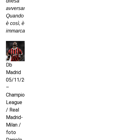
difesa
avversaria.
Quando
è così, è
immarcabile.)
Db
Madrid
05/11/2024
–
Champions
League
/ Real
Madrid-
Milan /
foto
Daniele