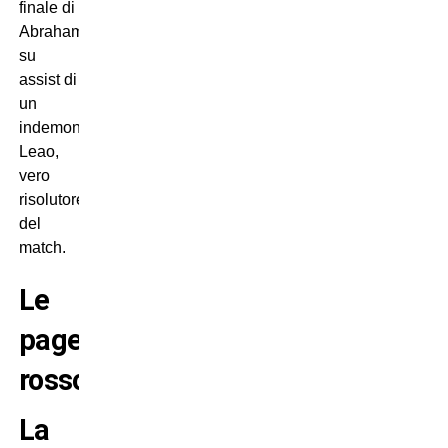
finale di
Abraham,
su
assist di
un
indemoniato
Leao,
vero
risolutore
del
match.
Le
pagelle
rossonere
La