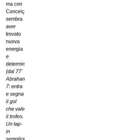
ma con
Conceição
sembra
aver
trovato
nuova
energia
e
determinazione.
(dal 77’
Abraham
7: entra
e segna
il gol
che vale
il trofeo.
Un tap-
in
semplice,