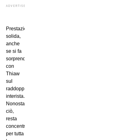
ADVERTISEMENT
Prestazione
solida,
anche
se si fa
sorprendere
con
Thiaw
sul
raddoppio
interista.
Nonostante
ciò,
resta
concentrato
per tutta