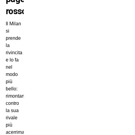
rossonere
Il Milan
si
prende
la
rivincita
e lo fa
nel
modo
più
bello:
rimontando
contro
la sua
rivale
più
acerrima