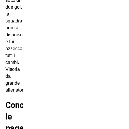
sotto di
due gol,
la
squadra
non si
disunisce
e lui
azzecca
tutti i
cambi.
Vittoria
da
grande
allenatore.
Conclusione
:
le
pagelle