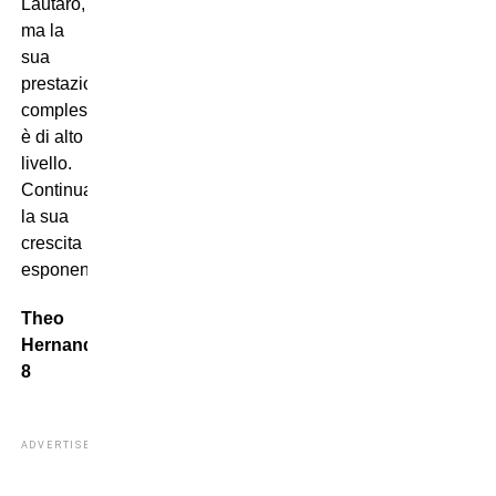
Lautaro,
ma la
sua
prestazione
complessiva
è di alto
livello.
Continua
la sua
crescita
esponenziale.
Theo
Hernandez
8
ADVERTISEMENT