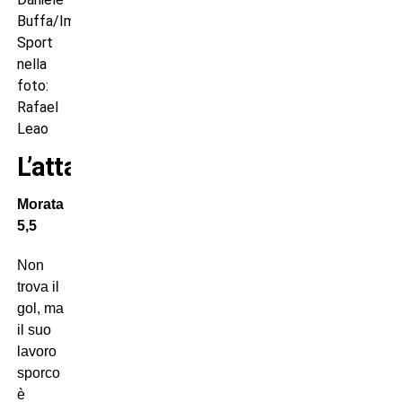
Buffa/Image
Sport
nella
foto:
Rafael
Leao
L’attacco
Morata
5,5
Non
trova il
gol, ma
il suo
lavoro
sporco
è