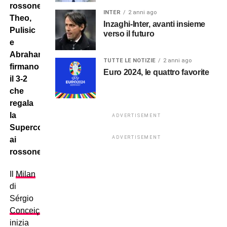
rossonere
.
INTER
2 anni ago
Theo,
Inzaghi-Inter, avanti insieme
Pulisic
verso il futuro
e
Abraham
TUTTE LE NOTIZIE
2 anni ago
firmano
Euro 2024, le quattro favorite
il 3-2
che
regala
la
ADVERTISEMENT
Supercoppa
ADVERTISEMENT
ai
rossoneri
.
Il
Milan
di
Sérgio
Conceição
inizia