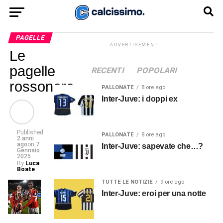
PAGELLE
ADVERTISEMENT
Le
pagelle
RECENTI
POPOLARI
rossonere
PALLONATE
8 ore ago
Inter-Juve: i doppi ex
Published
PALLONATE
8 ore ago
2 anni
ago
on
7
Inter-Juve: sapevate che…?
Gennaio
2025
By
Luca
Boate
TUTTE LE NOTIZIE
9 ore ago
Inter-Juve: eroi per una notte