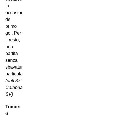
in
occasione
del
primo
gol. Per
il resto,
una
partita
senza
sbavature
particolari.
(dall’87’
Calabria
SV)
Tomori
6