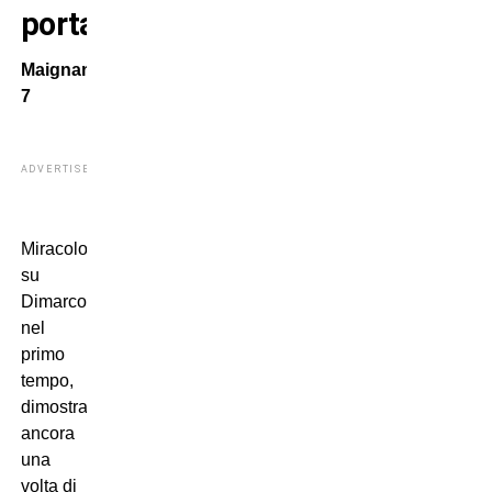
porta
Maignan
7
ADVERTISEMENT
Miracoloso
su
Dimarco
nel
primo
tempo,
dimostra
ancora
una
volta di