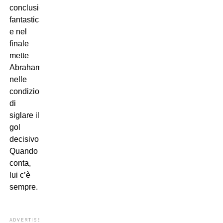
conclusione
fantastica
e nel
finale
mette
Abraham
nelle
condizioni
di
siglare il
gol
decisivo.
Quando
conta,
lui c’è
sempre.
ADVERTISEMENT