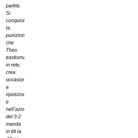
partita.
Si
conquista
la
punizione
che
Theo
trasforma
in rete,
crea
occasioni
a
ripetizione
e
nell’azione
del 3-2
manda
in tilt la