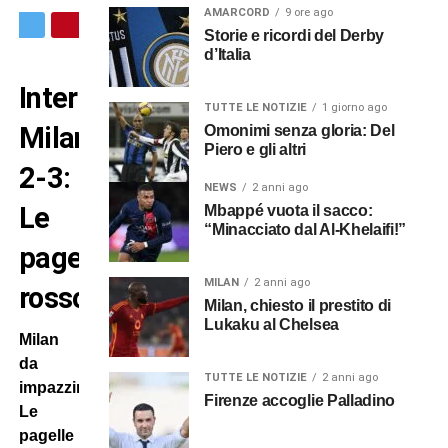
AMARCORD
9 ore ago
Storie e ricordi del Derby
d’Italia
Inter-
TUTTE LE NOTIZIE
1 giorno ago
Milan
Omonimi senza gloria: Del
Piero e gli altri
2-3:
NEWS
2 anni ago
Le
Mbappé vuota il sacco:
“Minacciato dal Al-Khelaifi!”
pagelle
MILAN
2 anni ago
rossonere
Milan, chiesto il prestito di
Lukaku al Chelsea
Milan
da
TUTTE LE NOTIZIE
2 anni ago
impazzire:
Firenze accoglie Palladino
Le
pagelle