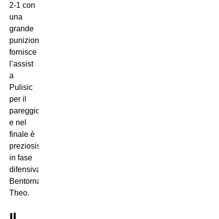
2-1 con
una
grande
punizione,
fornisce
l’assist
a
Pulisic
per il
pareggio
e nel
finale è
preziosissimo
in fase
difensiva.
Bentornato,
Theo.
Il