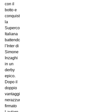
con il
botto e
conquista
la
Supercoppa
Italiana
battendo
l’Inter di
Simone
Inzaghi
in un
derby
epico.
Dopo il
doppio
vantaggio
nerazzurro
firmato
Lautaro