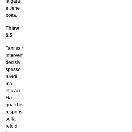
la gara
e tiene
botta.
Thiaw
6,5
Tantissimi
interventi
decisivi,
spesso
ruvidi
ma
efficaci.
Ha
qualche
responsabilità
sulla
rete di