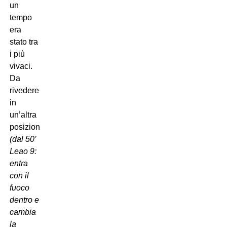
un
tempo
era
stato tra
i più
vivaci.
Da
rivedere
in
un’altra
posizione.
(dal 50’
Leao 9:
entra
con il
fuoco
dentro e
cambia
la