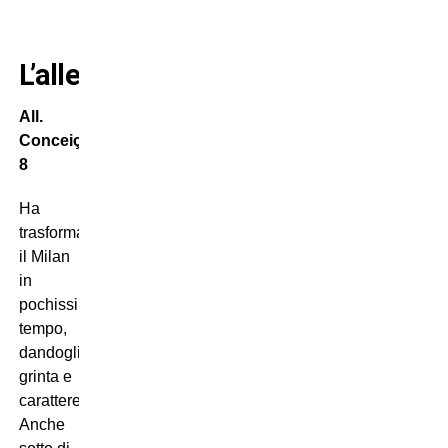
L’allenatore
All.
Conceição
8
Ha
trasformato
il Milan
in
pochissimo
tempo,
dandogli
grinta e
carattere.
Anche