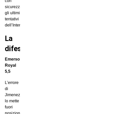
con
sicurezza
gli ultimi
tentativi
dell’Inter.
La
difesa
Emerson
Royal
5,5
L’errore
di
Jimenez
lo mette
fuori
posizione