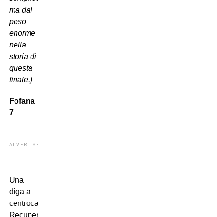
ma dal
peso
enorme
nella
storia di
questa
finale.)
Fofana
7
ADVERTISEMENT
Una
diga a
centrocampo.
Recupera