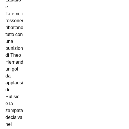
e
Taremi, i
rossoneri
ribaltano
tutto con
una
punizione
di Theo
Hernandez,
un gol
da
applausi
di
Pulisic
e la
zampata
decisiva
nel