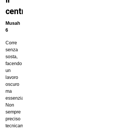
centrocampo
Musah
6
Corre
senza
sosta,
facendo
un
lavoro
oscuro
ma
essenziale.
Non
sempre
preciso
tecnicamente,