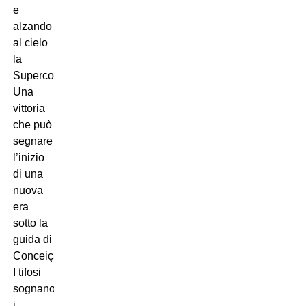
e
alzando
al cielo
la
Supercoppa.
Una
vittoria
che può
segnare
l’inizio
di una
nuova
era
sotto la
guida di
Conceição.
I tifosi
sognano,
i