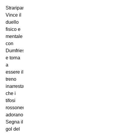
Straripante.
Vince il
duello
fisico e
mentale
con
Dumfries
e torna
a
essere il
treno
inarrestabile
che i
tifosi
rossoneri
adorano.
Segna il
gol del