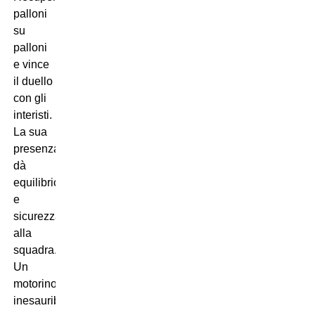
palloni
su
palloni
e vince
il duello
con gli
interisti.
La sua
presenza
dà
equilibrio
e
sicurezza
alla
squadra.
Un
motorino
inesauribile.