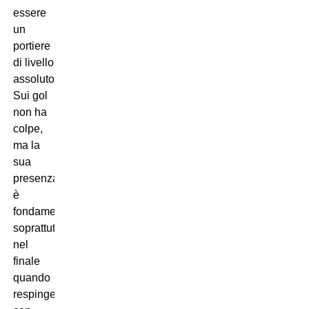
essere
un
portiere
di livello
assoluto.
Sui gol
non ha
colpe,
ma la
sua
presenza
è
fondamentale,
soprattutto
nel
finale
quando
respinge