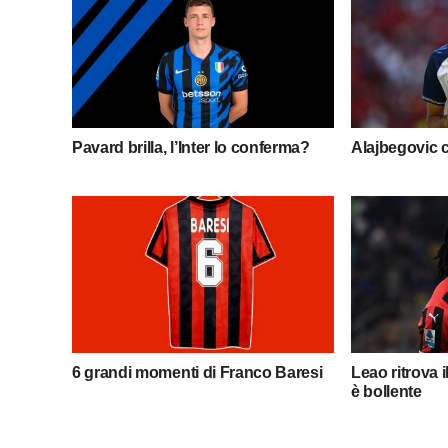
Pavard brilla, l’Inter lo conferma?
Alajbegovic 
6 grandi momenti di Franco Baresi
Leao ritrova 
è bollente