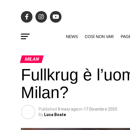
NEWS
COSÌ NON VAR
PAG
MILAN
Fullkrug è l’uom
Milan?
Published
8 mesi ago
on
17 Dicembre 2025
By
Luca Boate