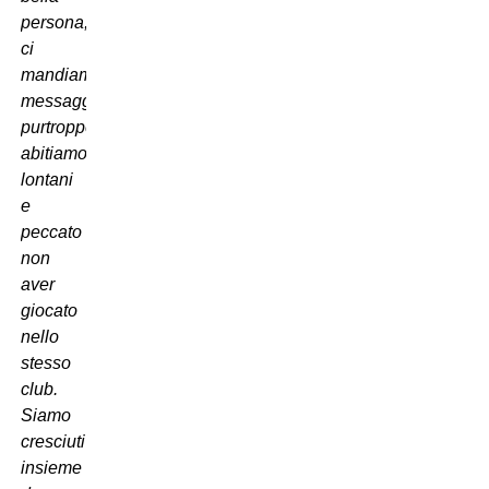
persona,
ci
mandiamo
messaggi,
purtroppo
abitiamo
lontani
e
peccato
non
aver
giocato
nello
stesso
club.
Siamo
cresciuti
insieme