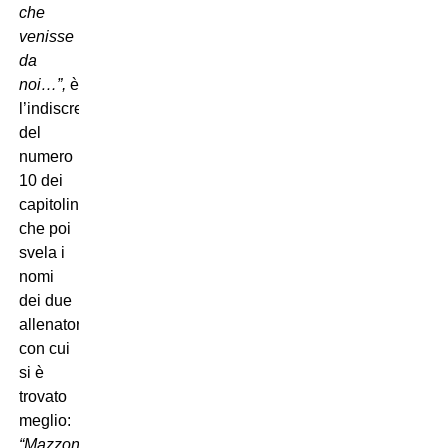
che
venisse
da
noi…”,
è
l’indiscrezione
del
numero
10 dei
capitolini,
che poi
svela i
nomi
dei due
allenatori
con cui
si è
trovato
meglio:
“Mazzone