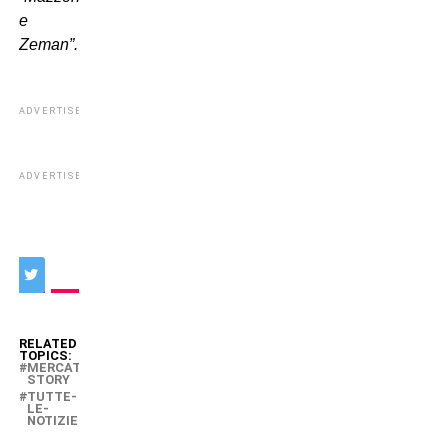
e
Zeman”.
ADVERTISEMENT
ADVERTISEMENT
RELATED
TOPICS:
MERCATO-
STORY
TUTTE-
LE-
NOTIZIE