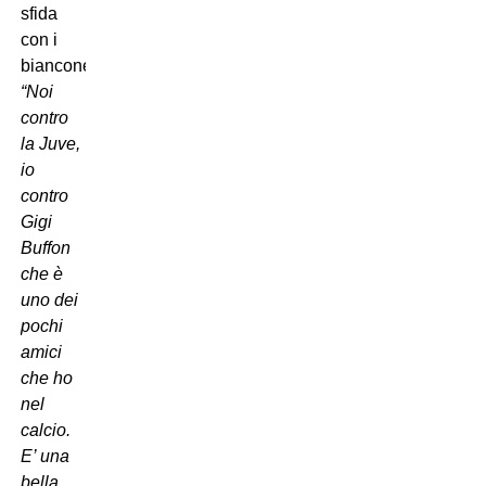
sfida
con i
bianconeri:
“Noi
contro
la Juve,
io
contro
Gigi
Buffon
che è
uno dei
pochi
amici
che ho
nel
calcio.
E’ una
bella