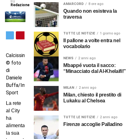
By
AMARCORD
8 ore ago
Redazione
Quando non esisteva la
traversa
TUTTE LE NOTIZIE
1 giorno ago
Il pallone a volte entra nel
vocabolario
Calcissimo.com
NEWS
2 anni ago
© foto
Mbappé vuota il sacco:
di
“Minacciato dal Al-Khelaifi!”
Daniele
Buffa/Image
MILAN
2 anni ago
Sport
Milan, chiesto il prestito di
Lukaku al Chelsea
La rete
al City
TUTTE LE NOTIZIE
2 anni ago
ha
Firenze accoglie Palladino
alimentato
la sua