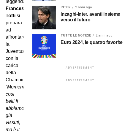
leggenda.
INTER
2 anni ago
Francesco
Inzaghi-Inter, avanti insieme
Totti
si
verso il futuro
prepara
ad
TUTTE LE NOTIZIE
2 anni ago
affrontare
Euro 2024, le quattro favorite
la
Juventus
con la
carica
ADVERTISEMENT
della
Champions:
ADVERTISEMENT
“Momenti
così
belli li
abbiamo
già
vissuti,
ma è il