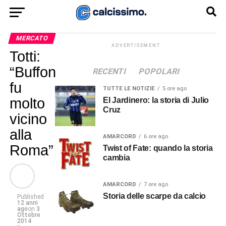
MERCATO
ADVERTISEMENT
Totti:
“Buffon
RECENTI
POPOLARI
fu
TUTTE LE NOTIZIE
5 ore ago
molto
El Jardinero: la storia di Julio
Cruz
vicino
alla
AMARCORD
6 ore ago
Roma”
Twist of Fate: quando la storia
cambia
AMARCORD
7 ore ago
Storia delle scarpe da calcio
Published
12 anni
ago
on
3
Ottobre
2014