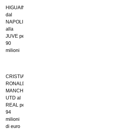
HIGUAIN
dal
NAPOLI
alla
JUVE per
90
milioni
CRISTIANO
RONALDO dal
MANCHESTER
UTD al
REAL per
94
milioni
di euro