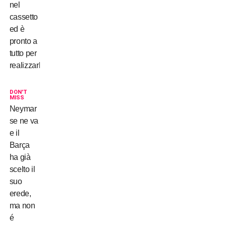
nel
cassetto
ed è
pronto a
tutto per
realizzarlo…
DON'T
MISS
Neymar
se ne va
e il
Barça
ha già
scelto il
suo
erede,
ma non
é