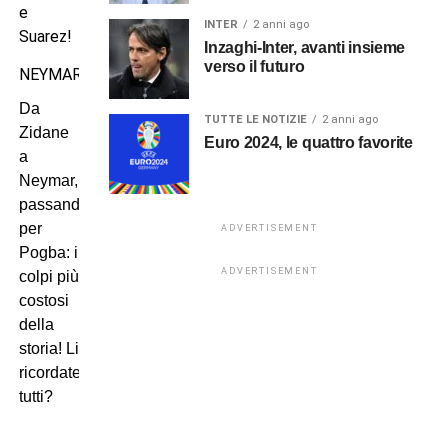
e
INTER
2 anni ago
Suarez!
Inzaghi-Inter, avanti insieme
verso il futuro
NEYMAR
Da
TUTTE LE NOTIZIE
2 anni ago
Zidane
Euro 2024, le quattro favorite
a
Neymar,
passando
per
ADVERTISEMENT
Pogba: i
ADVERTISEMENT
colpi più
costosi
della
storia! Li
ricordate
tutti?