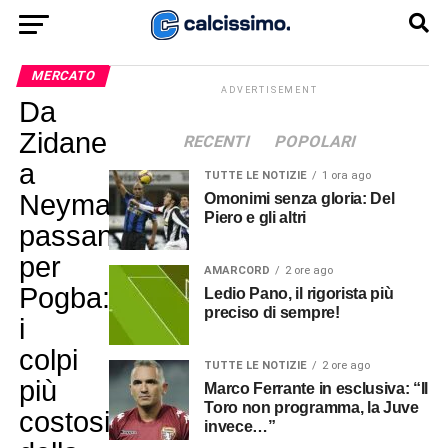
MERCATO
ADVERTISEMENT
Da
Zidane
RECENTI
POPOLARI
a
TUTTE LE NOTIZIE
1 ora ago
Neymar,
Omonimi senza gloria: Del
Piero e gli altri
passando
per
AMARCORD
2 ore ago
Pogba:
Ledio Pano, il rigorista più
preciso di sempre!
i
colpi
TUTTE LE NOTIZIE
2 ore ago
più
Marco Ferrante in esclusiva: “Il
Toro non programma, la Juve
costosi
invece…”