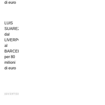
di euro
LUIS
SUAREZ
dal
LIVERPOOL
al
BARCELLONA
per 80
milioni
di euro
ADVERTISEMENT