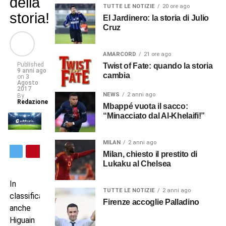
della
TUTTE LE NOTIZIE
20 ore ago
storia!
El Jardinero: la storia di Julio
Cruz
AMARCORD
21 ore ago
Published
Twist of Fate: quando la storia
9 anni ago
cambia
on
3
Agosto
2017
NEWS
2 anni ago
By
Redazione
Mbappé vuota il sacco:
“Minacciato dal Al-Khelaifi!”
MILAN
2 anni ago
Milan, chiesto il prestito di
Lukaku al Chelsea
In
TUTTE LE NOTIZIE
2 anni ago
classifica
Firenze accoglie Palladino
anche
Higuain