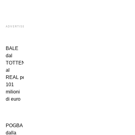
ADVERTISEMENT
BALE
dal
TOTTENHAM
al
REAL per
101
milioni
di euro
POGBA
dalla