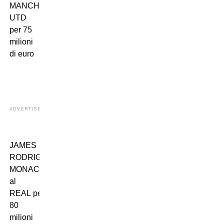
MANCHESTER
UTD
per 75
milioni
di euro
ADVERTISEMENT
JAMES
RODRIGUEZ dal
MONACO
al
REAL per
80
milioni