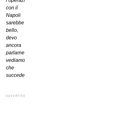
l’operazione
con il
Napoli
sarebbe
bello,
devo
ancora
parlarne,
vediamo
che
succede
“
ADVERTISEMENT