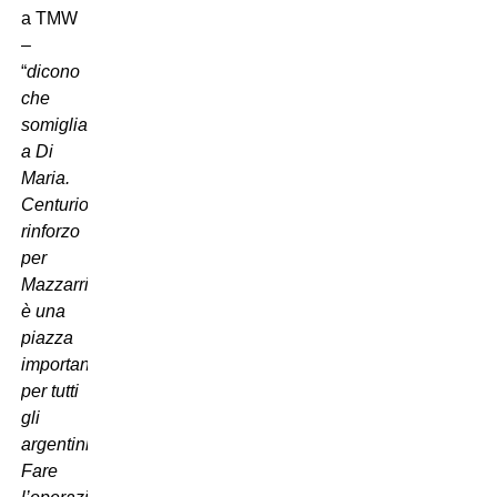
a TMW
–
“
dicono
che
somiglia
a Di
Maria.
Centurion possibile
rinforzo
per
Mazzarri? Napoli
è una
piazza
importante
per tutti
gli
argentini.
Fare