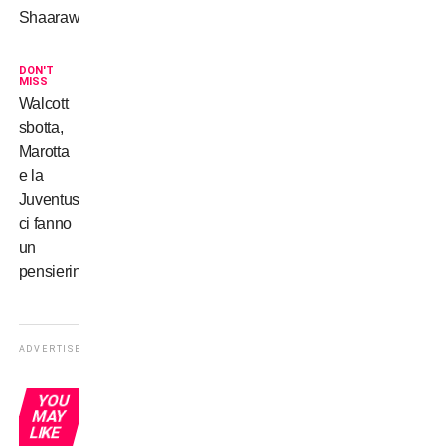
Shaarawy
DON'T
MISS
Walcott
sbotta,
Marotta
e la
Juventus
ci fanno
un
pensierino
ADVERTISEMENT
YOU
MAY
LIKE