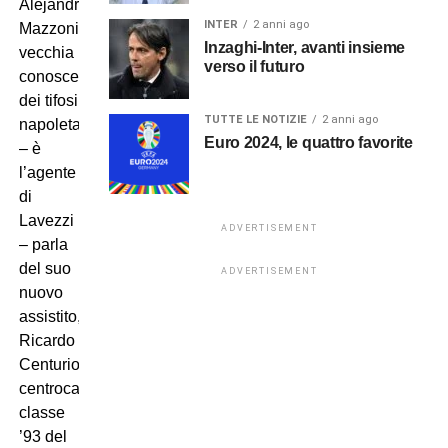
Alejandro
INTER
2 anni ago
Mazzoni,
Inzaghi-Inter, avanti insieme
vecchia
verso il futuro
conoscenza
dei tifosi
TUTTE LE NOTIZIE
2 anni ago
napoletani
Euro 2024, le quattro favorite
– è
l’agente
di
Lavezzi
ADVERTISEMENT
– parla
del suo
ADVERTISEMENT
nuovo
assistito,
Ricardo
Centurion,
centrocampista
classe
’93 del