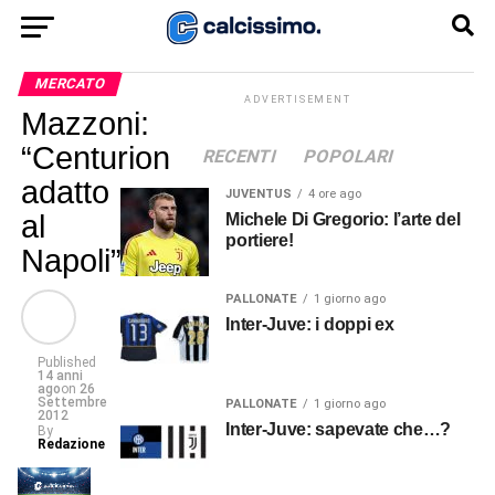
MERCATO
ADVERTISEMENT
Mazzoni:
“Centurion
RECENTI
POPOLARI
adatto
JUVENTUS
4 ore ago
al
Michele Di Gregorio: l’arte del
portiere!
Napoli”
PALLONATE
1 giorno ago
Inter-Juve: i doppi ex
Published
14 anni
ago
on
26
Settembre
PALLONATE
1 giorno ago
2012
Inter-Juve: sapevate che…?
By
Redazione