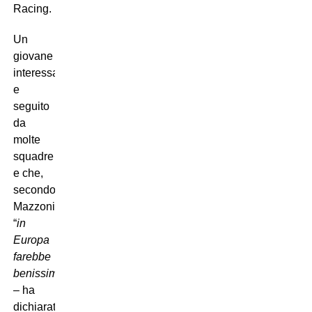
Racing.
Un
giovane
interessante
e
seguito
da
molte
squadre
e che,
secondo
Mazzoni,
“
in
Europa
farebbe
benissimo
”
– ha
dichiarato