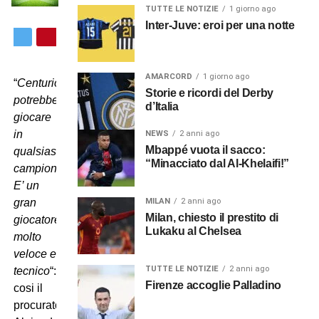
TUTTE LE NOTIZIE
1 giorno ago
Inter-Juve: eroi per una notte
AMARCORD
1 giorno ago
“
Centurion
Storie e ricordi del Derby
potrebbe
d’Italia
giocare
in
NEWS
2 anni ago
Mbappé vuota il sacco:
qualsiasi
“Minacciato dal Al-Khelaifi!”
campionato.
E’ un
MILAN
2 anni ago
gran
Milan, chiesto il prestito di
giocatore,
Lukaku al Chelsea
molto
veloce e
TUTTE LE NOTIZIE
2 anni ago
tecnico
“:
Firenze accoglie Palladino
cosi il
procuratore