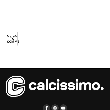
all’Inter?
Non è
detto…
CLICK
TO
COMMENT