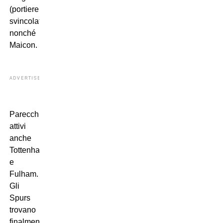
(portiere
svincolato),
nonché
Maicon.
ADVERTISEMENT
Parecchio
attivi
anche
Tottenham
e
Fulham.
Gli
Spurs
trovano
finalmente