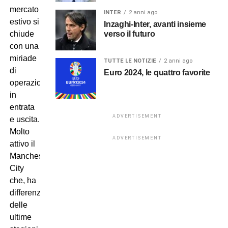
mercato
INTER
2 anni ago
estivo si
Inzaghi-Inter, avanti insieme
verso il futuro
chiude
con una
miriade
TUTTE LE NOTIZIE
2 anni ago
di
Euro 2024, le quattro favorite
operazioni
in
entrata
ADVERTISEMENT
e uscita.
Molto
ADVERTISEMENT
attivo il
Manchester
City
che, ha
differenza
delle
ultime