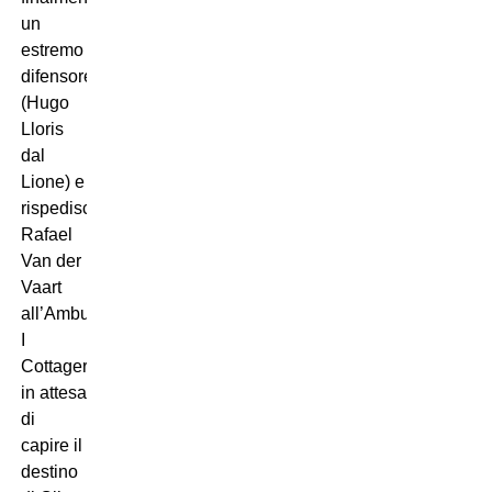
un
estremo
difensore
(Hugo
Lloris
dal
Lione) e
rispediscono
Rafael
Van der
Vaart
all’Amburgo.
I
Cottagers,
in attesa
di
capire il
destino