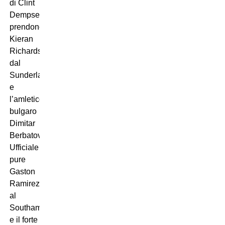
di Clint
Dempsey,
prendono
Kieran
Richardson
dal
Sunderland
e
l’amletico
bulgaro
Dimitar
Berbatov.
Ufficiale
pure
Gaston
Ramirez
al
Southampton
e il forte