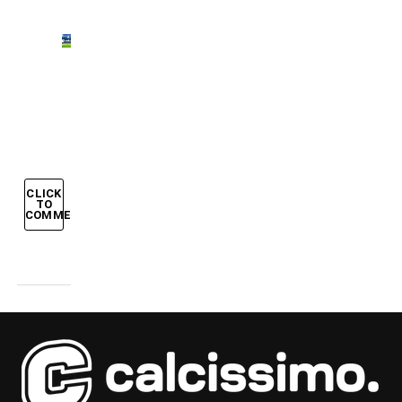
Schick
all’Inter?
Non è
detto…
CLICK
TO
COMMENT