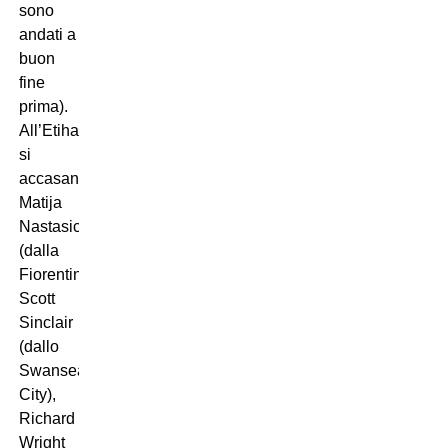
sono
andati a
buon
fine
prima).
All’Etihad
si
accasano
Matija
Nastasic
(dalla
Fiorentina),
Scott
Sinclair
(dallo
Swansea
City),
Richard
Wright