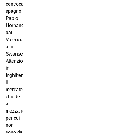
centrocampista
spagnolo
Pablo
Hernandez
dal
Valencia
allo
Swansea.
Attenzione,
in
Inghilterra
il
mercato
chiude
a
mezzanotte,
per cui
non
sono da