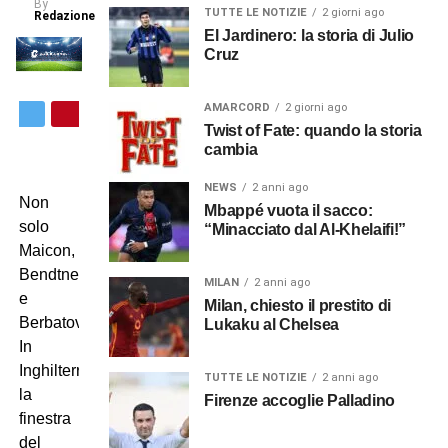
By
TUTTE LE NOTIZIE
2 giorni ago
Redazione
El Jardinero: la storia di Julio
Cruz
AMARCORD
2 giorni ago
Twist of Fate: quando la storia
cambia
NEWS
2 anni ago
Non
Mbappé vuota il sacco:
solo
“Minacciato dal Al-Khelaifi!”
Maicon,
Bendtner
MILAN
2 anni ago
e
Milan, chiesto il prestito di
Berbatov.
Lukaku al Chelsea
In
Inghilterra
TUTTE LE NOTIZIE
2 anni ago
la
Firenze accoglie Palladino
finestra
del