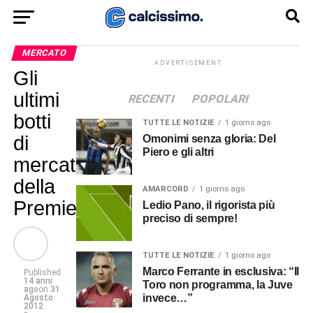
MERCATO
ADVERTISEMENT
Gli
ultimi
RECENTI
POPOLARI
botti
TUTTE LE NOTIZIE
1 giorno ago
di
Omonimi senza gloria: Del
Piero e gli altri
mercato
della
AMARCORD
1 giorno ago
Premier
Ledio Pano, il rigorista più
preciso di sempre!
TUTTE LE NOTIZIE
1 giorno ago
Marco Ferrante in esclusiva: “Il
Published
14 anni
Toro non programma, la Juve
ago
on
31
invece…”
Agosto
2012