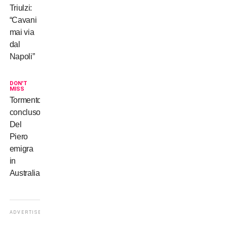
Triulzi:
“Cavani
mai via
dal
Napoli”
DON'T
MISS
Tormentone
concluso:
Del
Piero
emigra
in
Australia!
ADVERTISEMENT