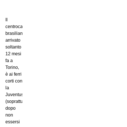
Il
centrocampista
brasiliano,
arrivato
soltanto
12 mesi
fa a
Torino,
è ai ferri
corti con
la
Juventus
(soprattutto
dopo
non
essersi