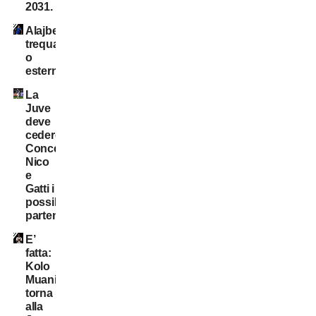
2031.
Alajbegovic
trequartista
o
esterno?
La
Juve
deve
cedere:
Conceição,
Nico
e
Gatti i
possibili
partenti
E’
fatta:
Kolo
Muani
torna
alla