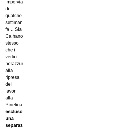
impervia
di
qualche
settimana
fa… Sia
Calhanoglu
stesso
che i
vertici
nerazzurri,
alla
ripresa
dei
lavori
alla
Pinetina,
hanno
escluso
una
separazione
che,