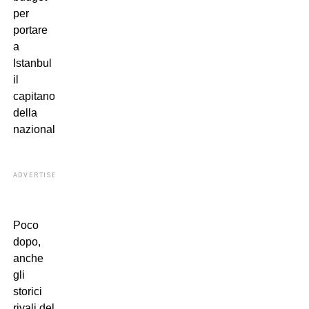
per
portare
a
Istanbul
il
capitano
della
nazionale.
ADVERTISEMENT
Poco
dopo,
anche
gli
storici
rivali del