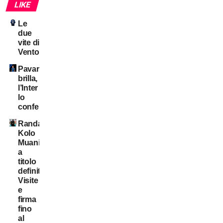
LIKE
Le
due
vite di
Ventola
Pavard
brilla,
l’Inter
lo
conferma?
Randal
Kolo
Muani:
a
titolo
definitivo!
Visite
e
firma
fino
al