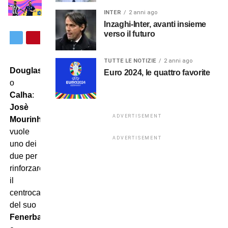
INTER
2 anni ago
Inzaghi-Inter, avanti insieme
verso il futuro
TUTTE LE NOTIZIE
2 anni ago
Douglas
Euro 2024, le quattro favorite
o
Calha
:
Josè
ADVERTISEMENT
Mourinho
vuole
ADVERTISEMENT
uno dei
due per
rinforzare
il
centrocampo
del suo
Fenerbahce