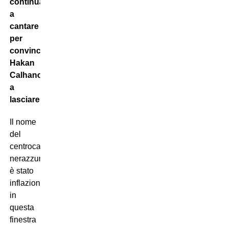
continuano
a
cantare
per
convincere
Hakan
Calhanoglu
a
lasciare l’Inter
.
Il nome
del
centrocampista
nerazzurro
è stato
inflazionatissimo
in
questa
finestra