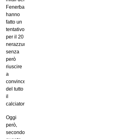
Fenerbahce
hanno
fatto un
tentativo
per il 20
nerazzurro,
senza
però
riuscire
a
convincere
del tutto
il
calciatore.
Oggi
però,
secondo