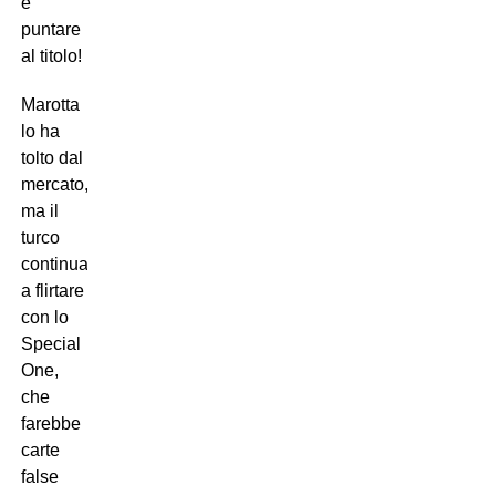
e
puntare
al titolo!
Marotta
lo ha
tolto dal
mercato,
ma il
turco
continua
a flirtare
con lo
Special
One,
che
farebbe
carte
false