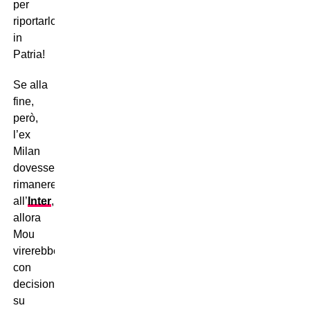
per
riportarlo
in
Patria!
Se alla
fine,
però,
l’ex
Milan
dovesse
rimanere
all’
Inter
,
allora
Mou
virerebbe
con
decisione
su