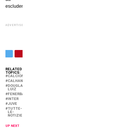
escludere.
ADVERTISEMENT
RELATED
TOPICS:
CALCIOMERCATO
CALHANOGLU
DOUGLAS-
LUIZ
FENERBAHCE
INTER
JUVE
TUTTE-
LE-
NOTIZIE
UP NEXT