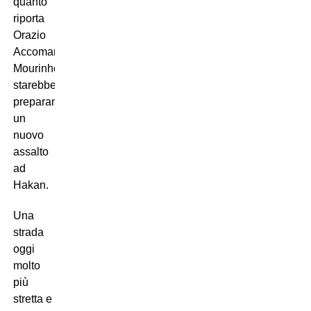
quanto
riporta
Orazio
Accomando,
Mourinho
starebbe
preparando
un
nuovo
assalto
ad
Hakan.
Una
strada
oggi
molto
più
stretta e