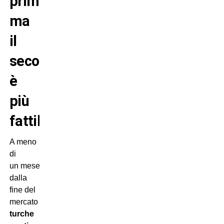
primo,
ma
il
secondo
è
più
fattibile
A meno
di
un mese
dalla
fine del
mercato
sirene
turche