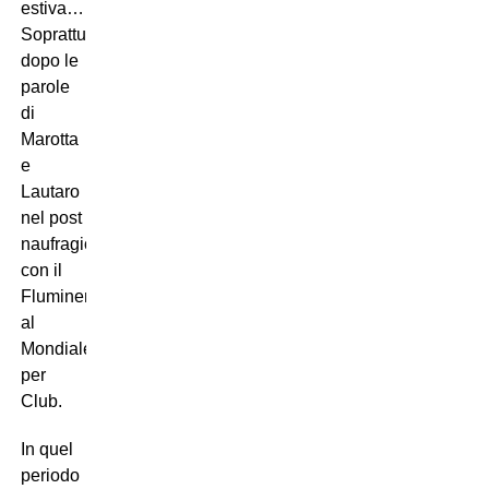
estiva…
Soprattutto
dopo le
parole
di
Marotta
e
Lautaro
nel post
naufragio
con il
Fluminense
al
Mondiale
per
Club.
In quel
periodo