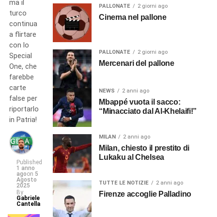
ma il
PALLONATE
2 giorni ago
turco
Cinema nel pallone
continua
a flirtare
con lo
PALLONATE
2 giorni ago
Special
Mercenari del pallone
One, che
farebbe
carte
NEWS
2 anni ago
false per
Mbappé vuota il sacco:
riportarlo
“Minacciato dal Al-Khelaifi!”
in Patria!
MILAN
2 anni ago
Milan, chiesto il prestito di
Lukaku al Chelsea
Published
1 anno
ago
on
5
Agosto
TUTTE LE NOTIZIE
2 anni ago
2025
By
Firenze accoglie Palladino
Gabriele
Cantella