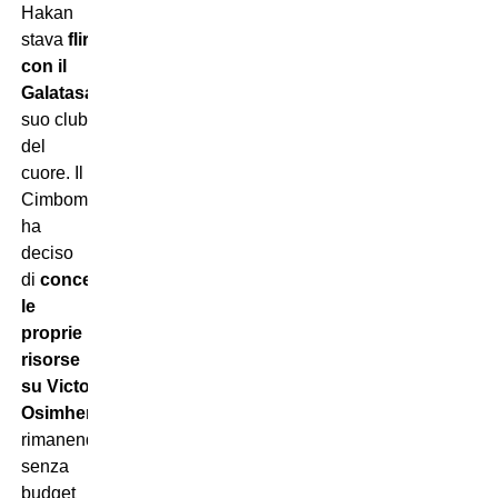
Hakan
stava
flirtando
con il
Galatasaray
,
suo club
del
cuore. Il
Cimbom però
ha
deciso
di
concentrare
le
proprie
risorse
su Victor
Osimhen
,
rimanendo
senza
budget