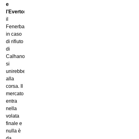
e
l’Everton
ma
il
Fenerbahce,
in caso
di rifiuto
di
Calhanoglu,
si
unirebbe
alla
corsa. Il
mercato
entra
nella
volata
finale e
nulla è
da