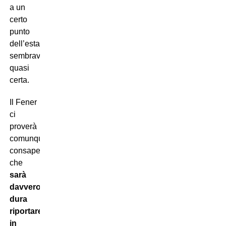
a un
certo
punto
dell’estate,
sembrava
quasi
certa.
Il Fener
ci
proverà
comunque,
consapevole
che
sarà
davvero
dura
riportare
in