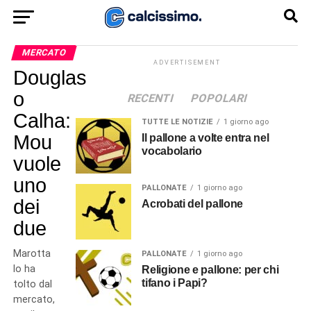
MERCATO
ADVERTISEMENT
Douglas
o
RECENTI
POPOLARI
Calha:
TUTTE LE NOTIZIE
1 giorno ago
Mou
Il pallone a volte entra nel
vocabolario
vuole
uno
PALLONATE
1 giorno ago
dei
Acrobati del pallone
due
Marotta
PALLONATE
1 giorno ago
lo ha
Religione e pallone: per chi
tifano i Papi?
tolto dal
mercato,