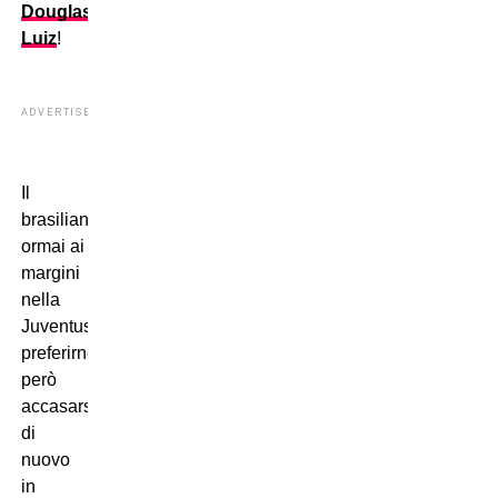
Douglas
Luiz
!
ADVERTISEMENT
Il
brasiliano,
ormai ai
margini
nella
Juventus,
preferirne
però
accasarsi
di
nuovo
in