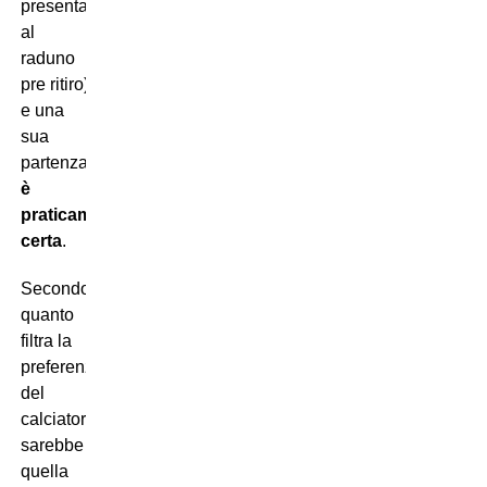
presentato
al
raduno
pre ritiro)
e una
sua
partenza
è
praticamente
certa
.
Secondo
quanto
filtra la
preferenza
del
calciatore
sarebbe
quella