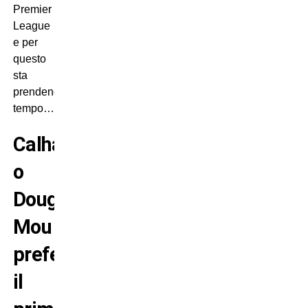
Premier
League
e per
questo
sta
prendendo
tempo…
Calha
o
Douglas:
Mou
preferirebbe
il